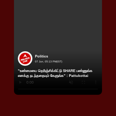
Politics
07 Jun, 05:13 PM(IST)
"உண்மையை தெரிஞ்சிக்கிட்டு SHARE பண்ணுங்க
”எங்க 
எனக்கு நடந்ததையும் கேளுங்க" : Pattukottai
ஆனந்த
TVK 