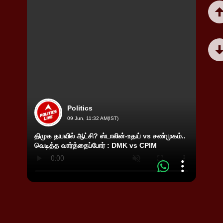
Politics
09 Jun, 11:32 AM(IST)
திமுக தயவில் ஆட்சி? ஸ்டாலின்-உதய் vs சண்முகம்..
’’அவர்
வெடித்த வார்த்தைப்போர் : DMK vs CPIM
தனுஷ்