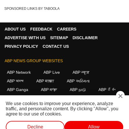
SPONSORED LINKS BY TABOOLA
ABOUT US
FEEDBACK
CAREERS
ADVERTISE WITH US
SITEMAP
DISCLAIMER
PRIVACY POLICY
CONTACT US
ABP NEWS GROUP WEBSITES
ABP Network
ABP Live
ABP न्यूज़
ABP আনন্দ
ABP माझा
ABP અસ્મિતા
ABP Ganga
ABP ਸਾਂਝਾ
ABP நாடு
ABP దేశం
×
FOLLOW US
We use cookies to improve your experience, analyze
traffic, and personalize content. By clicking "Allow", you
agree to our use of cookies.
This website follows the
DNPA Code of Ethics.
Copyright@2026.
Decline
Allow