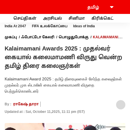
செய்திகள்
அரசியல்
சினிமா
கிரிக்கெட்
வணி
India At 2047
FIFA உலக்கோப்பை
Ideas of India
முகப்பு
ஃபோட்டோ கேலரி
பொழுதுபோக்கு
KALAIMAMANI
AWARDS 2025 : முதல்வர் கையால் கலைமாமணி விருது வென்ற
Kalaimamani Awards 2025 : முதல்வர்
தமிழ் திரை கலைஞர்கள்
கையால் கலைமாமணி விருது வென்ற
தமிழ் திரை கலைஞர்கள்
Kalaimamani Award 2025 : தமிழ் திரையுலகைச் சேர்ந்த கலைஞர்கள்
முதல்வர் முக ஸ்டாலின் கையால் கலைமாமணி விருதை
பெற்றுக்கொண்டனர்
By :
ராகேஷ் தாரா
Updated at : Sat, October 11,2025, 11:11 pm (IST)