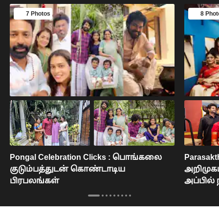
7 Photos
8 Phot
Pongal Celebration Clicks : பொங்கலை
Parasak
குடும்பத்துடன் கொண்டாடிய
அறிமுகப்
பிரபலங்கள்
அப்பில் 