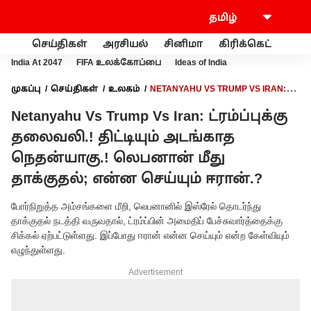
செய்திகள்
அரசியல்
சினிமா
கிரிக்கெட்
வணி
India At 2047
FIFA உலக்கோப்பை
Ideas of India
முகப்பு
செய்திகள்
உலகம்
NETANYAHU VS TRUMP VS IRAN:
ட்ரம்ப்புக்கு தலைவலி.! திட்டியும் அடங்காத நெதன்யாகு.!
Netanyahu Vs Trump Vs Iran: ட்ரம்ப்புக்கு
லெபனான் மீது தாக்குதல்; என்ன செய்யும் ஈரான்.?
தலைவலி.! திட்டியும் அடங்காத
நெதன்யாகு.! லெபனான் மீது
தாக்குதல்; என்ன செய்யும் ஈரான்.?
போர்நிறுத்த அம்சங்களை மீறி, லெபனானில் இஸ்ரேல் தொடர்ந்து
தாக்குதல் நடத்தி வருவதால், ட்ரம்ப்பின் அமைதிப் பேச்சுவார்த்தைக்கு
சிக்கல் ஏற்பட்டுள்ளது. இப்போது ஈரான் என்ன செய்யும் என்ற கேள்வியும்
எழுந்துள்ளது.
Advertisement