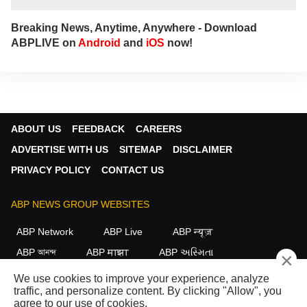
Breaking News, Anytime, Anywhere - Download
ABPLIVE on
Android
and
iOS
now!
ABOUT US
FEEDBACK
CAREERS
ADVERTISE WITH US
SITEMAP
DISCLAIMER
PRIVACY POLICY
CONTACT US
ABP NEWS GROUP WEBSITES
ABP Network
ABP Live
ABP न्यूज़
ABP আনন্দ
ABP माझा
ABP અસ્મિતા
×
ABP Ganga
ABP ਸਾਂਝਾ
ABP நாடு
ABP దేశం
We use cookies to improve your experience, analyze
traffic, and personalize content. By clicking "Allow", you
FOLLOW US
agree to our use of cookies.