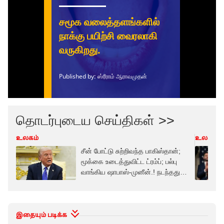
தொடர்புடைய செய்திகள் >>
உலகம்
உலகம்
சீன் போட்டு சுற்றிவந்த பாகிஸ்தான்;
மூக்கை உடைத்துவிட்ட ட்ரம்ப்; பல்பு
வாங்கிய ஷாபாஸ்-முனீன்.! நடந்தது
என்ன.?
இதையும் படிக்க