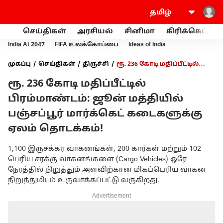
செய்திகள்
அரசியல்
சினிமா
கிரிக்கெட்
India At 2047
FIFA உலக்கோப்பை
Ideas of India
முகப்பு
செய்திகள்
திருச்சி
ரூ. 236 கோடி மதிப்பீட்டில்
பிரம்மாண்டம்: ஜூன் மத்தியில் பஞ்சப்பூர் மார்க்கெட்
ரூ. 236 கோடி மதிப்பீட்டில்
கடைகளுக்கு ஏலம் தொடக்கம்!
பிரம்மாண்டம்: ஜூன் மத்தியில்
பஞ்சப்பூர் மார்க்கெட் கடைகளுக்கு
ஏலம் தொடக்கம்!
1,100 இருசக்கர வாகனங்கள், 200 கார்கள் மற்றும் 102
பெரிய சரக்கு வாகனங்களை (Cargo Vehicles) ஒரே
நேரத்தில் நிறுத்தும் அளவிற்கான மிகப்பெரிய வாகன
நிறுத்துமிடம் உருவாக்கப்பட்டு வருகிறது.
Advertisement