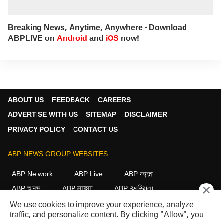
Breaking News, Anytime, Anywhere - Download
ABPLIVE on
Android
and
iOS
now!
ABOUT US
FEEDBACK
CAREERS
ADVERTISE WITH US
SITEMAP
DISCLAIMER
PRIVACY POLICY
CONTACT US
ABP NEWS GROUP WEBSITES
ABP Network
ABP Live
ABP न्यूज़
×
ABP আনন্দ
ABP माझा
ABP અસ્મિતા
ABP Ganga
ABP ਸਾਂਝਾ
ABP நாடு
ABP దేశం
We use cookies to improve your experience, analyze
traffic, and personalize content. By clicking "Allow", you