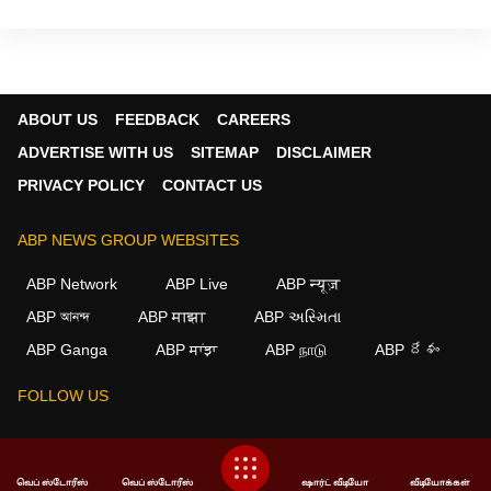
ABOUT US
FEEDBACK
CAREERS
ADVERTISE WITH US
SITEMAP
DISCLAIMER
PRIVACY POLICY
CONTACT US
ABP NEWS GROUP WEBSITES
ABP Network
ABP Live
ABP न्यूज़
ABP আনন্দ
ABP माझा
ABP અસ્મિતા
×
ABP Ganga
ABP ਸਾਂਝਾ
ABP நாடு
ABP దేశం
We use cookies to improve your experience, analyze
traffic, and personalize content. By clicking "Allow", you
FOLLOW US
agree to our use of cookies.
Decline
Allow
This website follows the
DNPA Code of Ethics.
Copyright@2026.
வெப் ஸ்டோரீஸ்
வெப் ஸ்டோரீஸ்
ஷார்ட் வீடியோ
வீடியோக்கள்