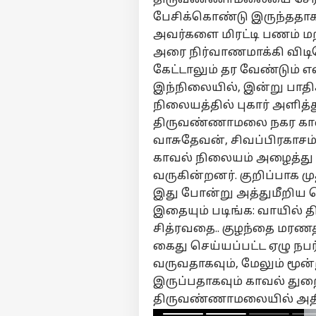
பேசிக்கொண்டு இருந்ததாக 
அவர்களை மிரட்டி பணம் 
அரை நிர்வாணமாக்கி விடி
பர்ச
கேட்டாலும் தர வேண்டும் எ
இந்நிலையில், இன்று பாத
மு
நிலையத்தில் புகார் அளித்
Hello Guest
திருவண்ணாமலை நகர காவல்
தமி
வாசுதேவன், சிவப்பிரகாசம
எங்களிடம்
விளம்பரம் செய்ய
காவல் நிலையம் அழைத்து
வருகின்றனர். குறிப்பாக 
சுயவிவரம்
இது போன்று அத்துமீறிய ச
வேலைவாய்ப்புகள்
இதையும் படிங்க: வாயில் த
“நா
தொடர்புகொள்ள
மீன
சித்ரவதை.. குழந்தை மரணத்த
கருத்துக்கேட்பு
பே
அர
கைது செய்யப்பட்ட ஏழு ந
பயப
தனியுரிமை
வருவதாகவும், மேலும் மூ
மீண
கொள்கை
இருப்பதாகவும் காவல் துற
பே
உத
திருவண்ணாமலையில் அதிர்
பேட