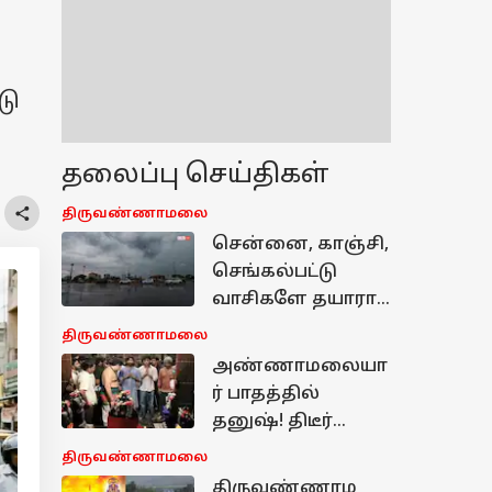
டு
தலைப்பு செய்திகள்
திருவண்ணாமலை
சென்னை, காஞ்சி,
செங்கல்பட்டு
வாசிகளே தயாரா
இருங்க...
திருவண்ணாமலை
இன்றிரவு
அண்ணாமலையா
வரப்போகும் அந்த
ர் பாதத்தில்
திடீர் மாற்றம்!
தனுஷ்! திடீர்
ஆன்மீகப் பயணம்
திருவண்ணாமலை
அரசியல்
திருவண்ணாம