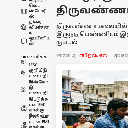
வீடியோ
வெப்
திருவண்ணா
ஸ்டோரீ
ஸ்
திரை
திருவண்ணாமலையில் 
விமர்சன
ம்
இருந்த பெண்ணிடம் இரு
ஒப்பீனிய
கும்பல்.
ன்
Written By :
ராஜேஷ். எஸ்
| Updated 
பயன்மிக்க
து
IFSC
குறியீடு
கண்டறி
ய
பின்கோ
டு
கண்டறி
ய
வீட்டுக்க
டன் EMI
கால்கு
லேட்டர்
தனிநபர்
கடன் EMI
கால்கு