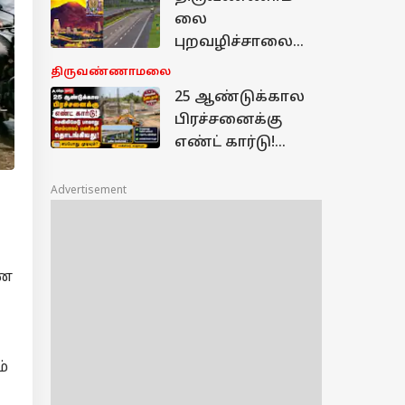
என்ட்ரிக்கு
லை
அச்சாரமா?
புறவழிச்சாலை
திட்டம் ரெடி - சாமி
திருவண்ணாமலை
தரிசனம் டூ
25 ஆண்டுக்கால
பொருளாதாரம் -
பிரச்சனைக்கு
100KM ஸ்பீட்
எண்ட் கார்டு!
செவிலிமேடு
மேம்பாலப்
Advertisement
பணிகள்
தொடங்கியது!
எப்போது முடியும்?
ணை
்