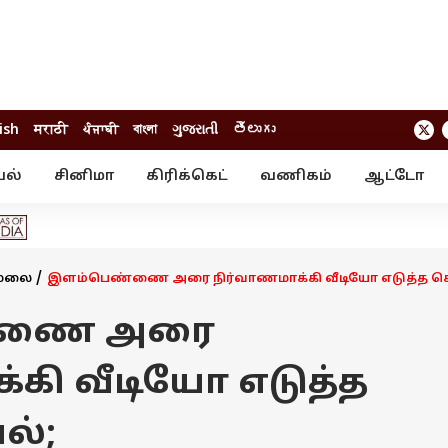
ish
मराठी
ਪੰਜਾਬੀ
বাংলা
ગુજરાતી
తెలుగు
யல்
சினிமா
கிரிக்கெட்
வணிகம்
ஆட்டோ
் ஸ்டோரீஸ்
வேலைவாய்ப்பு
க்ரைம்
ில்நுட்பம்
வீடியோ
ஃபோட்டோ கேல
மலை
இளம்பெண்ணை அரை நிர்வாணமாக்கி வீடியோ எடுத்த கொ
்ணை அரை
்கி வீடியோ எடுத்த
ல்;