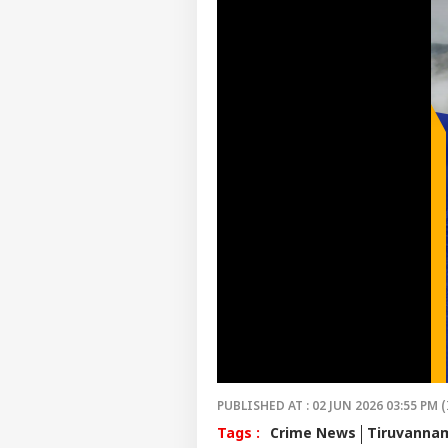
தொ
ஆண
LOGIN
விர
தவ
தன
விழ
மு.
PUBLISHED AT : 02 JUN 2026 03:55 PM (
Tags :
Crime News
Tiruvannam