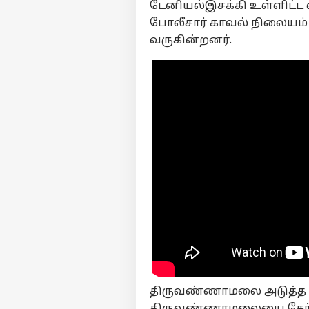
டேனியல்இசக்கி உள்ளிட்
போலீசார் காவல் நிலையம
வருகின்றனர்.
திருவண்ணாமலை அடுத்த அ
திருவண்ணாமலையை சேர்ந