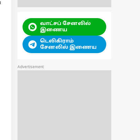
ய
வாட்சப் சேனலில்
இணைய
டெலிகிராம்
சேனலில் இணைய
Advertisement