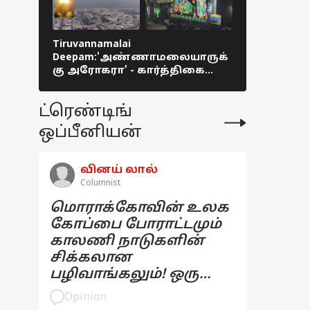
Tiruvannamalai
Karthigai D
Deepam:'அண்ணாமலையாருக்
சரணாகதி.
கு அரோகரா’ - கார்த்திகை
திருவண்
மகாதீபம்!
கொடியேற்
தொடங்கியத
ட்ரெண்டிங்
ஒப்பீனியன்
வினய் லால்
Columnist
மொராக்கோவின் உலக
கோப்பை போராட்டமும்
காலணி நாடுகளின்
சிக்கலான
பழிவாங்கலும்! ஒரு
பார்வை
Opinion