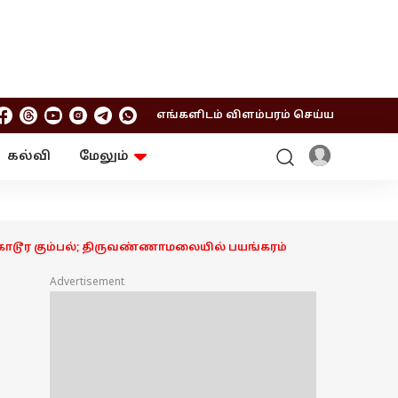
எங்களிடம் விளம்பரம் செய்ய
கல்வி
மேலும்
ஆன்மிகம்
ஆட்டோ
ரி
ட்ரெண்டிங்
சுற்றுலா
டூர கும்பல்; திருவண்ணாமலையில் பயங்கரம்
Advertisement