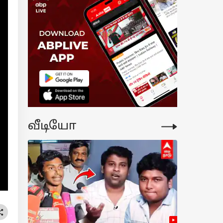
்னு ரெண்டு
்ல, ஏகப்பட்ட
பர்.!
்டிகைக்கால
ுகைகளை வாரி
ங்கும் BYD;
ியா இருந்தா
்துங்க.!
வீடியோ