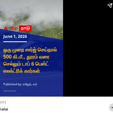
டர்ச்சியான
10,000mAh மெகா
சீன் போட்டு
ஒன
வம், அழிவை
பேட்டரியுடன் தனது
சுற்றிவந்த
இல
ைவுபடுத்தும் .!
முதல் 5ஜி
பாகிஸ்தான்;
ஆஃ
ெகவின் பாசிச
ஃபோனை
மூக்கை
பண
்மைக்கு
வெயிட்டாக
உடைத்துவிட்ட
சல
ுந்த அடி-
இறக்கிய ஓப்போ.!
ட்ரம்ப்; பல்பு
வழ
க.ஸ்டாலின்
விலை, அம்சங்கள்
வாங்கிய ஷாபாஸ்-
ஐட
என்ன.?
முனீன்.! நடந்தது
முந
என்ன.?
IST)
alai