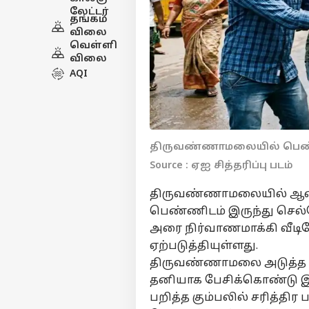
லேட்டர்
தங்கம்
விலை
வெள்ளி
விலை
AQI
திருவண்ணாமலையில் பெண்ணி
Source : ஏஐ சித்தரிப்பு படம்
திருவண்ணாமலையில் ஆண்
பெண்ணிடம் இருந்து செல்
அரை நிர்வாணமாக்கி வீடிய
ஏற்படுத்தியுள்ளது.
திருவண்ணாமலை அடுத்த 
தனியாக பேசிக்கொண்டு இர
பறித்த கும்பலில் சரித்திர