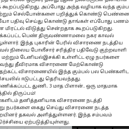
கூறப்படுகிறது. அப்போது அந்த வழியாக வந்த கும்ப
மற்றும் செல்போன்களை பறித்துக் கொண்டு பெண்ண
யோ பதிவு செய்து கொண்டு தாங்கள் எப்போது பணம்
னல் கார்னர்
ன மிரட்டல் விடுத்து சென்றதாக கூறப்படுகிறது.
ிக்கப்பட்ட பெண் திருவண்ணாமலை நகர காவல்
க்கிய கட்டுரைகள்
டாப் ரீல்ஸ்
துள்ளார். இந்த புகாரின் பேரில் விசாரணை நடத்திய
 நிலைய போலீசார் சரித்திர பதிவேடு குற்றவாளி
ழ்நாடு
அரசியல்
தமிழ்நாடு
கல
் மற்றும் டேனியல்இசக்கி உள்ளிட்ட ஏழு நபர்களை
 வந்து தீவிரமாக விசாரணை மேற்கொண்டு
முதற்கட்ட விசாரணையில் இந்த கும்பல் பல பெண்களிட
ெயலில் ஈடுபட்டது தெரியவந்தது.
ிணிக்கப்பட்ட துணி.. 3 மாத பிளான்.. ஒரு மாதமாக
ன் சிங்கிள்
’கைது செய்யப்பட்ட
CM Vijay VS DMK:
CLA
ிங்கில் தான்
உதயநிதி’ கூலாக
உதயநிதி
நு
ில் திருப்பம்!
சினேன்,
சியல்
ஆய்வுக் கூட்டம்
மொபைல்
ஸ்டாலின் கைது..
உலகம்
தே
ஆட
பர்களிடம் தனித்தனியாக விசாரணை நடத்தி
போன்கள்
்பட மாட்டேன்,
நடத்திய முதல்வர்
திமுக-வினருக்கு
தொ
ன்று நபர்களை கைது செய்து விசாரணை நடத்த
்டும்
விஜய்..!
முதலமைச்சர்
வ
ையினர் தகவல் அளித்துள்ளனர். இந்த சம்பவம்
சுவேன்“;
விஜய்யின்
வி
யநிதி அதிரடி
வார்னிங்!
ம்;
ச்சியை ஏற்படுத்தியுள்ளது.
்டி