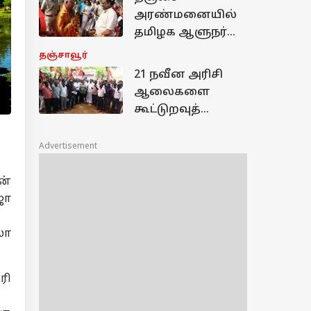
களமிறங்கும்
அரண்மனையில்
தொழிற்சங்கங்க
தமிழக ஆளுநர்
ள்–விவசாயிகள்
ராஜேந்திர
தஞ்சாவூர்
விஸ்வநாத்
21 நவீன அரிசி
அர்லேகர்!
ஆலைகளை
கூட்டுறவுத்
துறைக்கு மாற்றும்
நடவடிக்கையை
Advertisement
கைவிட
வலியுறுத்தி
ன்
ஆர்ப்பாட்டம்
ஜா
லா
ரி