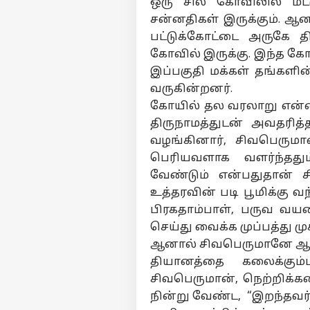
ஒரு சில கோவிலில் மட்டு
சன்னதிகள் இருக்கும். ஆன
பட்டுக்கோட்டை அருகே தி
கோவில் இருக்கு. இந்த க
இப்பகுதி மக்கள் தங்கள
வருகின்றனர்.
கோயில் தல வரலாறு என்ன
திருநாமத்துடன் அவதரித
வழங்கினார், சிவபெருமா
பெரியவளாக வளர்ந்தது
வேண்டும் என்பதுதான்
உத்தரவின் படி பூமிக்கு வ
பிரகதாம்பாள், பருவ வய
செய்து வைக்க முப்பத்து மு
ஆனால் சிவபெருமானே ஆழ்
தியானத்தை கலைக்கும
சிவபெருமான், நெற்றிக்
நின்று வேண்ட, “இறந்தவர