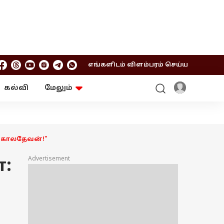
எங்களிடம் விளம்பரம் செய்ய
கல்வி
மேலும்
ஆன்மிகம்
ஆட்டோ
ரி
ட்ரெண்டிங்
சுற்றுலா
் காலதேவன்!"
Advertisement
: