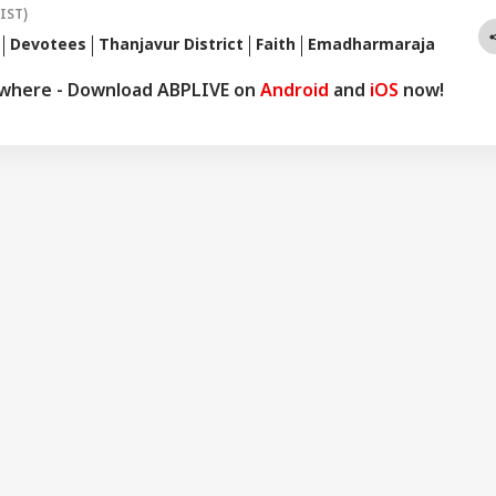
(IST)
Devotees
Thanjavur District
Faith
Emadharmaraja
ywhere - Download ABPLIVE on
Android
and
iOS
now!