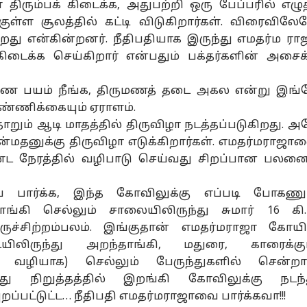
KM ரேஞ்ச்..!
மதுப்பிரியர்களுக்
CM Vijay: பட்ஜெட்
Se
ும்பக் கிடைக்க, அதுபற்றி ஒரு பேப்பரில் எழுத
ும்பங்களுக்கா
கு ஜாலி.! இன்று
கூட்டத்தொடர்
பட
ுள்ள சூலத்தில் கட்டி விடுகிறார்கள். விரைவிலே
ஏதரின் புதிய
முதல்
முடியட்டும்...
அற
து என்கின்றனர். நீதிபதியாக இருந்து எமதர்ம ரா
்சார ஸ்கூட்டர் -
ஆன்லைனிலேயே
பறிபோகப்போகும்
வெ
ஜெட்,
மதுபானம் ஆர்டர்
பதவி..! அச்சத்தில்
வி
டைக்க செய்கிறார் என்பதும் பக்தர்களின் அசைக
்சங்கள்,
செய்யலாம்- எப்படி
அமைச்சர்கள்!
நி
ிகள் எப்படி?
தெரியுமா.?
அற
மரண பயம் நீங்க, திருமணத் தடை அகல என்று இங்
விம
ண்ணிக்கையும் ஏராளம்.
ும் ஆடி மாதத்தில் திருவிழா நடத்தப்படுகிறது. அ
ன்மதனுக்கு திருவிழா எடுக்கிறார்கள். எமதர்மராஜா
ட நேரத்தில் வழிபாடு செய்வது சிறப்பான பலனை
ை பார்க்க, இந்த கோவிலுக்கு எப்படி போகணும
ங்கி செல்லும் சாலையிலிருந்து சுமார் 16 கி.ம
ச்சிற்றம்பலம். இங்குதான் எமதர்மராஜா கோயி
ையிலிருந்து அறந்தாங்கி, மதுரை, காரைக்குட
 வழியாக) செல்லும் பேருந்துகளில் சென்றா
ுந்து நிறுத்தத்தில் இறங்கி கோவிலுக்கு நடந்
ுறப்பட்டுட்ட… நீதிபதி எமதர்மராஜாவை பார்க்கவா!!!