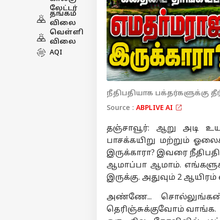
லேட்டர்
தங்கம்
விலை
வெள்ளி
விலை
AQI
நீதிபதியாக பக்தர்களுக்கு தீர
Source :
ABPLIVE AI
தஞ்சாவூர்: ஆறு அடி உய
பாசக்கயிறு மற்றும் ஓலை
இருக்காரா? இவரை நீதிபத
ஆமாப்பா ஆமாம். எங்களுக
இருக்கு. அதுவும் 2 ஆயிரம்
அண்ணே... சொல்லுங்க
தெரிஞ்சுக்குவோம் வாங்க.