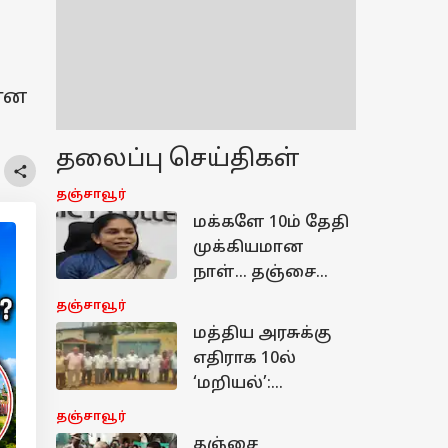
பான
தலைப்பு செய்திகள்
தஞ்சாவூர்
மக்களே 10ம் தேதி
முக்கியமான
நாள்... தஞ்சை
கலெக்டர்
தஞ்சாவூர்
அறிவிப்பு
மத்திய அரசுக்கு
எதற்காக?
எதிராக 10ல்
‘மறியல்’:
தஞ்சையில் 4
தஞ்சாவூர்
மையங்களில்
தஞ்சை