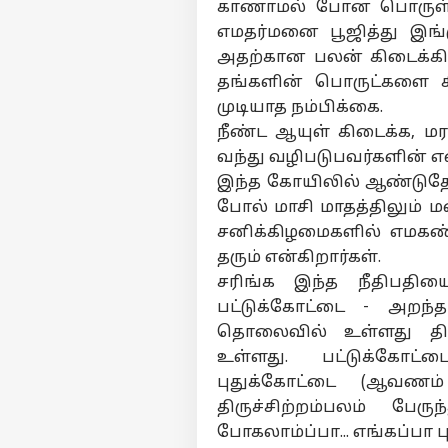
120
காணாமல் போன பொருள் திர
குட
எமதர்மனை பூஜித்து இங்க
LOGIN
ன 
அதற்கான பலன் கிடைக்கிற
மின
பட்
தங்களின் பொருட்களை கி
அம
முடியாத நம்பிக்கை.
வசத
நீண்ட ஆயுள் கிடைக்க, 
வந்து வழிபடுபவர்களின் எ
இந்த கோயிலில் ஆண்டுதோற
போல் மாசி மாதத்திலும் ம
சனிக்கிழமைகளில் எமகண்
தரும் என்கிறார்கள்.
சரிங்க இந்த நீதிபதிய
பட்டுக்கோட்டை - அறந்தா
தொலைவில் உள்ளது திரு
உள்ளது. பட்டுக்கோட்ட
புதுக்கோட்டை (ஆவணம்
திருச்சிற்றம்பலம் பேர
போகலாம்ப்பா... எங்கப்பா ப