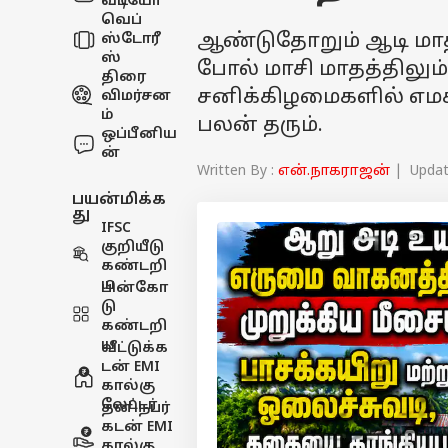
வீடியோ
வெப்
ஆண்டுதோறும் ஆடி மாதத
ஸ்டோரீ
ஸ்
போல் மாசி மாதத்திலும்
திரை
சனிக்கிழமைகளில் எமக
விமர்சன
ம்
பலன் தரும்.
ஒப்பீனிய
ன்
Written By :
என்.நாகராஜன்
| Update
பயன்மிக்க
து
IFSC
குறியீடு
கண்டறி
ய
பின்கோ
டு
கண்டறி
ய
வீட்டுக்க
டன் EMI
கால்கு
லேட்டர்
தனிநபர்
கடன் EMI
கால்கு