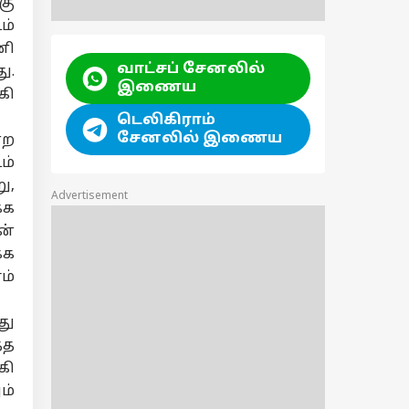
கு
ம்
னி
வாட்சப் சேனலில்
ு.
இணைய
கி
டெலிகிராம்
சேனலில் இணைய
்ற
ம்
ு,
Advertisement
்க
ன்
்க
ம்
து
்த
கி
ம்