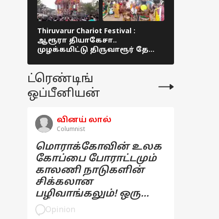
Thiruvarur Chariot Festival :
Thanjavur B
ஆரூரா தியாகேசா..
பெரிய கோ
முழக்கமிட்டு திருவாரூர் தேரை
சிவராத்தி
வடம்பிடித்து இழத்த பக்தர்கள்!
குவிந்த ப
ட்ரெண்டிங்
ஒப்பீனியன்
வினய் லால்
Columnist
மொராக்கோவின் உலக
கோப்பை போராட்டமும்
காலணி நாடுகளின்
சிக்கலான
பழிவாங்கலும்! ஒரு
பார்வை
Opinion