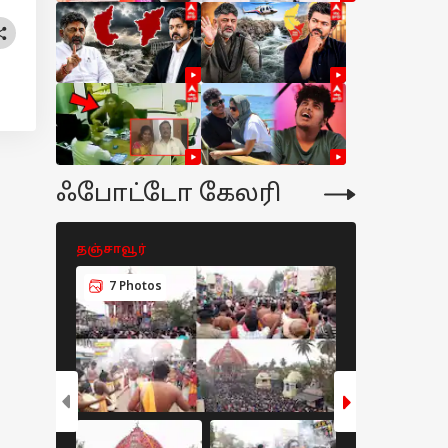
ஃபோட்டோ கேலரி
தஞ்சாவூர்
தஞ்சாவூர்
7 Photos
6 Photos