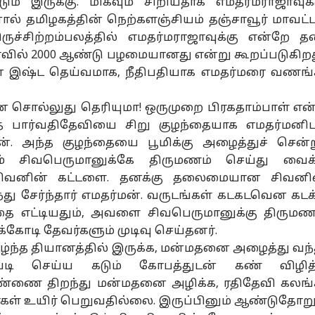
ம் இருக்கு. மிகவும் சிறியதாக எமதர்மராஜாவுக்
ால் தமிழகத்தின் நெற்களஞ்சியம் தஞ்சாவூர் மாவட்ட
ருச்சிற்றம்பலத்தில் எமதர்மராஜாவுக்கு என்றே த
ோவில் 2000 ஆண்டு பழமையானது என்று கூறப்படுகிறத
ின் இஷ்ட தெய்வமாக, நீதிபதியாக எமதர்மரை வணங்
 சொல்லுது தெரியுமா! ஒருமுறை பிரகதாம்பாள் என
்த பார்வதிதேவியை சிறு குழந்தையாக எமதர்மனிட
ன். அந்த குழந்தையை பூமிக்கு அழைத்துச் சென்ற
ம் சிவபெருமானுக்கே திருமணம் செய்து வைக
 சிவனின் கட்டளை. தனக்கு தலைமையான சிவனி
ந்து சேர்ந்தார் எமதர்மன். வருடங்கள் கடகடவென கடக
தை எட்டியதும், அவளை சிவபெருமானுக்கு திருமண
க்கோடி தேவர்களும் முடிவு செய்தனர்.
ந்த தியானத்தில் இருக்க, மன்மதனை அழைத்து வந்
்படி செய்ய கடும் கோபத்துடன் கண் விழித
கண்ணை திறந்து மன்மதனை அழிக்க, ரதிதேவி கலங்
்கள் உயிர் பெறுவதில்லை. இருப்பினும் ஆண்டுதோறு