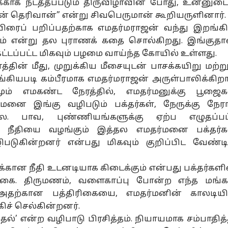
க்காக நடத்தப்படும் திருவிழாவின் போது, உன்னுட
தன் தெரிவான்” என்று சிவபெருமான் கூறியருளினார்.
ரைப் பறிப்பதற்காக எமதர்மராஜன் வந்து இறங்க
னல் கார்னர்
பலம் என்று தல புராணக் கதை சொல்கிறது. இங்குதா
கட்டப்பட்ட மிகவும் பழமை வாய்ந்த கோயில் உள்ளது.
க்கிய கட்டுரைகள்
டாப் ரீல்ஸ்
ின் மீது, முறுக்கிய மீசையுடன் பாசக்கயிறு மற்று
கியபடி கம்பீரமாக எமதர்மராஜன் அருள்பாலிக்கிறார
சியல்
தமிழ்நாடு
தமிழ்நாடு
உல
ம் எமகண்ட நேரத்தில், எமதர்மனுக்கு பூஜைக
்மனை இங்கு வழிபடும் பக்தர்கள், நேருக்கு நேர
ை. பாவ, புண்ணியங்களுக்கு ஏற்ப எழுதப்பட
ய நீதியை வழங்கும் இத்தல எமதர்மனை பக்தர்க
ிபடுகின்றனர் என்பது மிகவும் குறிப்பிட வேண்ட
ைச்சருடன்
ஒரே நாளில்
12
இந
ிய சந்திப்பு.!
ரேஷன் கார்டில்
மாவட்டங்களுக்கு
உத
ான நீதி உடனடியாக கிடைக்கும் என்பது பக்தர்களி
ெகவிற்கு பல்டி
்டோ
திருத்தம்... விரல்
தமிழ்நாடு
இன்று
தமிழ்நாடு
வங
தமி
ித்த வைகோ-
ரேகை பதிவு
எச்சரிக்கை..! 4
டிச
க்கை. திருமணம், வளைகாப்பு போன்ற எந்த மங்
ந்தது என்ன.?
செய்ய சூப்பர்
மாவட்டங்களில்
தி
, அதற்கான பத்திரிகையை, எமதர்மனின் காலடியி
ட்டுடைத்த MLA-
சான்ஸ்.! தமிழக
கனமழை - தமிழக
ஹச
கிச் செல்கின்றனர்.
ள்
அரசு தேதி
வானிலை
அறிவிப்பு
அறிக்கை
ுதல்’ என்ற வழிபாடு பிரசித்தம். நியாயமாக சம்பாதித்