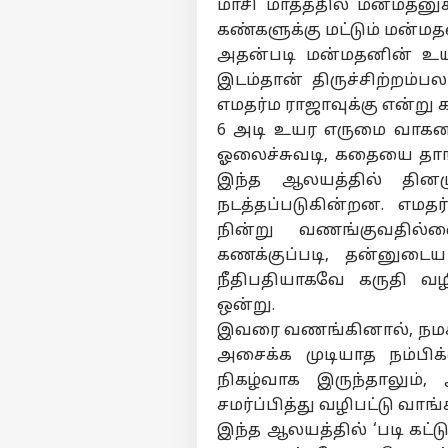
மாசி மாதத்தில் மன்மதனு
கண்களுக்கு மட்டும் மன்ம
அதன்படி மன்மதனின் உயி
பர்ச
இடம்தான் திருச்சிற்றம்
எமதர்ம ராஜாவுக்கு என்று 
மு
6 அடி உயர எருமை வாகனத்த
Hello Guest
ஓலைச்சுவடி, கதையை தாங்
அர
இந்த ஆலயத்தில் தினமு
எங்களிடம்
நடத்தப்படுகின்றன. எமதர
விளம்பரம் செய்ய
நின்று வணங்குவதில்ல
சுயவிவரம்
கணக்குப்படி, தன்னுடை
வேலைவாய்ப்புகள்
நீதிபதியாகவே கருதி வழ
அம
தொடர்புகொள்ள
ஒன்று.
ரகச
கருத்துக்கேட்பு
இவரை வணங்கினால், நமக்க
தவ
ஆட
அட
அசைக்க முடியாத நம்பி
தனியுரிமை
நட
கொள்கை
நிகழ்வாக இருந்தாலும்
போ
சமர்ப்பித்து வழிபட்டு வாங்
க்க
இந்த ஆலயத்தில் ‘படி கட்ட