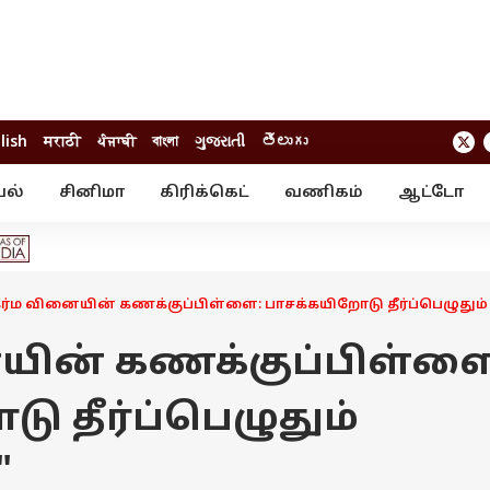
lish
मराठी
ਪੰਜਾਬੀ
বাংলা
ગુજરાતી
తెలుగు
யல்
சினிமா
கிரிக்கெட்
வணிகம்
ஆட்டோ
் ஸ்டோரீஸ்
வேலைவாய்ப்பு
க்ரைம்
ில்நுட்பம்
வீடியோ
ஃபோட்டோ கேல
கர்ம வினையின் கணக்குப்பிள்ளை: பாசக்கயிறோடு தீர்ப்பெழுதும
யின் கணக்குப்பிள்ளை
ு தீர்ப்பெழுதும்
"