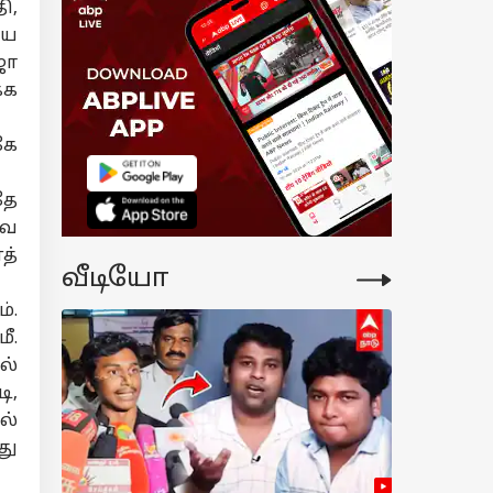
eman: தவெக
ி,
்ஜெட் வெற்று
யே
ிக்கை...
ஜா
ட்கக்கேடு -
ஜய் அரசின்
்க
திநிலை
ிக்கை
கே
ர்சித்த சீமான்
தே
வை
த்
வீடியோ
்.
ீ.
ல்
ி,
ல்
து