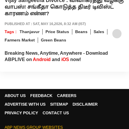
Vijay Sangeetha Divorce : விவாகரத்து வழக்கு
வாபஸ்! சங்கீதா கொடுத்த திடீர் டிவிஸ்ட்
காரணம் என்ன?
PUBLISHED AT : SAT, MAY 16,2026, 8:32 AM (IST)
Tags :
Thanjavur
Price Status
Beans
Sales
Farmers Market
Green Beans
Breaking News, Anytime, Anywhere - Download
ABPLIVE on
Android
and
iOS
now!
ABOUT US
FEEDBACK
CAREERS
ADVERTISE WITH US
SITEMAP
DISCLAIMER
PRIVACY POLICY
CONTACT US
ABP NEWS GROUP WEBSITES