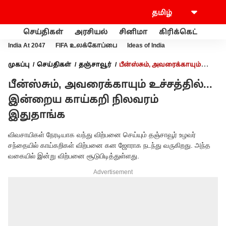
செய்திகள்
அரசியல்
சினிமா
கிரிக்கெட்
வணி
India At 2047
FIFA உலக்கோப்பை
Ideas of India
முகப்பு
செய்திகள்
தஞ்சாவூர்
பீன்ஸ்சும், அவரைக்காயும்
உச்சத்தில்... இன்றைய காய்கறி நிலவரம் இதுதாங்க
பீன்ஸ்சும், அவரைக்காயும் உச்சத்தில்...
இன்றைய காய்கறி நிலவரம்
இதுதாங்க
விவசாயிகள் நேரடியாக வந்து விற்பனை செய்யும் தஞ்சாவூர் உழவர்
சந்தையில் காய்கறிகள் விற்பனை கன ஜோராக நடந்து வருகிறது. அந்த
வகையில் இன்று விற்பனை சூடுபிடித்துள்ளது.
Advertisement