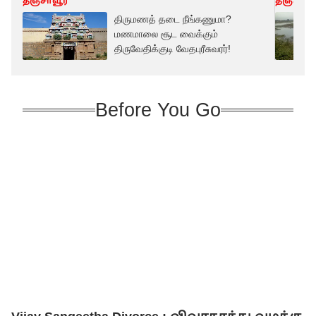
தஞ்சாவூர்
தஞ்சாவூ
திருமணத் தடை நீங்கணுமா?
மணமாலை சூட வைக்கும்
திருவேதிக்குடி வேதபுரீசுவரர்!
Before You Go