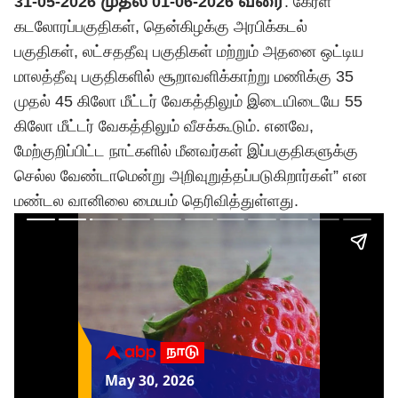
31-05-2026 முதல் 01-06-2026 வரை
: கேரள
கடலோரப்பகுதிகள், தென்கிழக்கு அரபிக்கடல்
பகுதிகள், லட்சததீவு பகுதிகள் மற்றும் அதனை ஒட்டிய
மாலத்தீவு பகுதிகளில் சூறாவளிக்காற்று மணிக்கு 35
முதல் 45 கிலோ மீட்டர் வேகத்திலும் இடையிடையே 55
கிலோ மீட்டர் வேகத்திலும் வீசக்கூடும். எனவே,
மேற்குறிப்பிட்ட நாட்களில் மீனவர்கள் இப்பகுதிகளுக்கு
செல்ல வேண்டாமென்று அறிவுறுத்தப்படுகிறார்கள்” என
மண்டல வானிலை மையம் தெரிவித்துள்ளது.