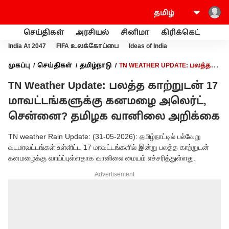
செய்திகள்
அரசியல்
சினிமா
கிரிக்கெட்
வணி
India At 2047
FIFA உலக்கோப்பை
Ideas of India
முகப்பு
செய்திகள்
தமிழ்நாடு
TN WEATHER UPDATE: பலத்த
காற்றுடன் 17 மாவட்டங்களுக்கு கனமழை அலெர்ட், சென்னை?
TN Weather Update: பலத்த காற்றுடன் 17
தமிழக வானிலை அறிக்கை
மாவட்டங்களுக்கு கனமழை அலெர்ட்,
சென்னை? தமிழக வானிலை அறிக்கை
TN weather Rain Update: (31-05-2026): தமிழ்நாட்டில் பல்வேறு
வடமாவட்டங்கள் உள்ளிட்ட 17 மாவட்டங்களில் இன்று பலத்த காற்றுடன்
கனமழைக்கு வாய்ப்புள்ளதாக வானிலை மையம் எச்சரித்துள்ளது.
Advertisement