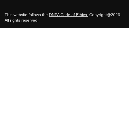
This website follows the
DNPA Code of Ethics.
Copyright@2026.
All rights reserved.