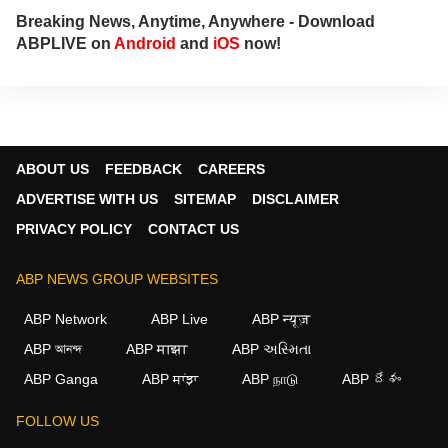
Breaking News, Anytime, Anywhere - Download
ABPLIVE on
Android
and
iOS
now!
ABOUT US
FEEDBACK
CAREERS
ADVERTISE WITH US
SITEMAP
DISCLAIMER
PRIVACY POLICY
CONTACT US
ABP NEWS GROUP WEBSITES
ABP Network
ABP Live
ABP न्यूज़
ABP আনন্দ
ABP माझा
ABP અસ્મિતા
ABP Ganga
ABP ਸਾਂਝਾ
ABP நாடு
ABP దేశం
FOLLOW US