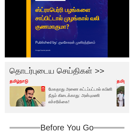
தொடர்புடைய செய்திகள் >>
தமிழ்நாடு
தமிழ்நாட
மேகதாது அணை கட்டப்பட்டால் கபினி
நீரும் கிடைக்காது: அன்புமணி
எச்சரிக்கை!
Before You Go