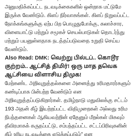
அனுமதிக்கப்பட்ட நடவடிக்கைகளில் ஒன்றாக மட்டுமே
இருக்க வேண்டும். கிளப் நிர்வாகங்கள். கிளப் நிறுவப்பட்ட
நோக்கங்களுக்கு ஏற்ப பிற பொழுதுபோக்கு, கலாச்சார,
விளையாட்டு மற்றும் சமூகச் செயல்பாடுகள் தொடர்ந்து
மற்றும் பயனுள்ளதாக நடத்தப்படுவதை உறுதி செய்ய
வேண்டும்.
Also Read:
DMK: வெற்று பில்டப்.. கொடூர
குற்றம்.. ஆட்சித் திமிர்! ஒரு மாத தவெக
ஆட்சியை விளாசிய திமுக!
மேற்கண்ட அறிவுறுத்தல்களை அனைத்து உரிமதாரர்களும்
கண்டிப்பாக பின்பற்ற வேண்டும் என
அறிவுறுத்தப்படுகிறார்கள். தமிழ்நாடு மதுவிலக்கு சட்டம்
193 அதன் கீழ் இயற்றப்பட்ட விதிமுறைகள் அல்லது உரிம
நிபந்தனைகள் ஆகியவற்றின் ஏதேனும் மீறல்கள் மிகவும்
தீவிரமாகக் கருதப்பட்டு, சம்பந்தப்பட்ட சட்டப்பிரிவுகளின்
கீழ் உரிய நடவடிக்கை எடுக்கப்படும்” என