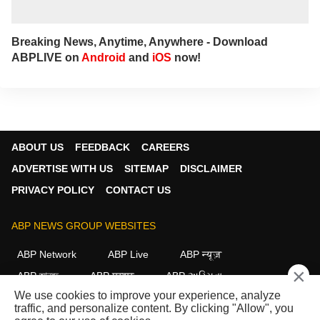
Breaking News, Anytime, Anywhere - Download
ABPLIVE on
Android
and
iOS
now!
ABOUT US
FEEDBACK
CAREERS
ADVERTISE WITH US
SITEMAP
DISCLAIMER
PRIVACY POLICY
CONTACT US
ABP NEWS GROUP WEBSITES
ABP Network
ABP Live
ABP न्यूज़
×
ABP আনন্দ
ABP माझा
ABP અસ્મિતા
We use cookies to improve your experience, analyze
ABP Ganga
ABP ਸਾਂਝਾ
ABP நாடு
ABP దేశం
traffic, and personalize content. By clicking "Allow", you