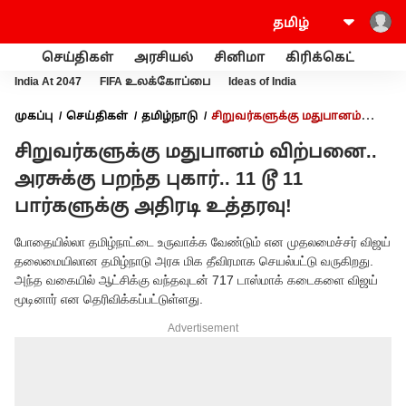
செய்திகள்
அரசியல்
சினிமா
கிரிக்கெட்
வணி
India At 2047
FIFA உலக்கோப்பை
Ideas of India
முகப்பு
செய்திகள்
தமிழ்நாடு
சிறுவர்களுக்கு மதுபானம்
விற்பனை.. அரசுக்கு பறந்த புகார்.. 11 டூ 11 பார்களுக்கு அதிரடி
சிறுவர்களுக்கு மதுபானம் விற்பனை..
உத்தரவு!
அரசுக்கு பறந்த புகார்.. 11 டூ 11
பார்களுக்கு அதிரடி உத்தரவு!
போதையில்லா தமிழ்நாட்டை உருவாக்க வேண்டும் என முதலமைச்சர் விஜய்
தலைமையிலான தமிழ்நாடு அரசு மிக தீவிரமாக செயல்பட்டு வருகிறது.
அந்த வகையில் ஆட்சிக்கு வந்தவுடன் 717 டாஸ்மாக் கடைகளை விஜய்
மூடினார் என தெரிவிக்கப்பட்டுள்ளது.
Advertisement