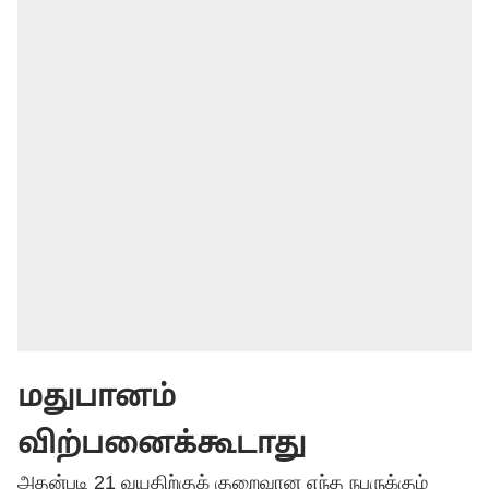
மதுபானம்
விற்பனைக்கூடாது
அதன்படி 21 வயதிற்குக் குறைவான எந்த நபருக்கும்