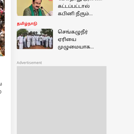
போதைப்பொருள்
கட்டப்பட்டால்
அச்சுறுத்தல்
கபினி நீரும்
கிடைக்காது:
தமிழ்நாடு
அன்புமணி
செங்கழுநீர்
எச்சரிக்கை!
ஏரியை
முழுமையாக
தூர்வார மத்திய
அரசு நிதி ஒதுக்க
Advertisement
கவன ஈர்ப்பு
தீர்மானம்
்
மக்களவை எம்.பி.,
ற
தகவல்