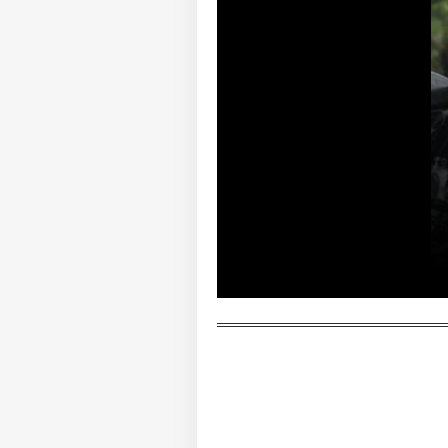
எதி
ட்வ
LOGIN
அடு
தோ
தி
ப்
தய