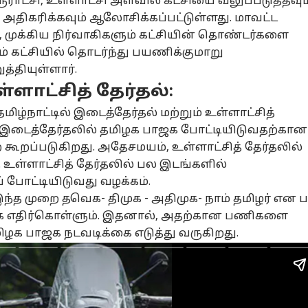
ரூராட்சி, உள்ளாட்சி அளவில் கட்சியை வலுப்படுத்தவும
அதிகரிக்கவும் ஆலோசிக்கப்பட்டுள்ளது. மாவட்ட
முக்கிய நிர்வாகிகளும் கட்சியின் தொண்டர்களை
ம் கட்சியில் தொடர்ந்து பயணிக்குமாறு
னல் கார்னர்
த்தியுள்ளார்.
ள்ளாட்சித் தேர்தல்:
க்கிய கட்டுரைகள்
டாப் ரீல்ஸ்
ிழ்நாட்டில் இடைத்தேர்தல் மற்றும் உள்ளாட்சித்
ழ்நாடு
தமிழ்நாடு
கிரிக்கெட்
ஆட
 இடைத்தேர்தலில் தமிழக பாஜக போட்டியிடுவதற்கான
கூறப்படுகிறது. அதேசமயம், உள்ளாட்சித் தேர்தலில்
. உள்ளாட்சித் தேர்தலில் பல இடங்களில்
் போட்டியிடுவது வழக்கம்.
 இந்த முறை
தவெக
- திமுக - அதிமுக- நாம் தமிழர் என 
 vs Congress:
பனையூருக்கு
Hardik Pandya:
Up
க எதிர்கொள்ளும். இதனால், அதற்கான பணிகளை
ங்கிரசை
தூதுவிட்ட
சிஎஸ்கே
Enf
ிழக பாஜக நடவடிக்கை எடுத்து வருகிறது.
்கி அடிக்கும்
சியல்
முன்னாள்
தமிழ்நாடு
வருகிறாரா ஹர்திக்
ஆன்மிகம்
பைக
பொ
்புமணி! பாமக
முதல்வர் மகன்!
பாண்ட்யா?
பை
டும் ஸ்கெட்ச்
அப்பாவோட வரச்
மும்பைக்கு
என்
்ன?
சொன்ன தவெக -
போகப்போகும்
அற
நடந்தது என்ன?
சென்னை வீரர்
போ
யார்?
டூவ