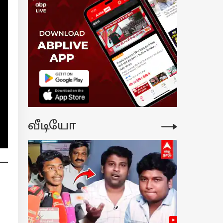
் செய்தது
பைடர்மேன்...
்டியது
நாயகன்?
கர்கள்
ந்தளிப்பு
வீடியோ