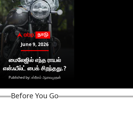
ர்பாராத
மேகதாது அணை
Aadi Peruku: நாளை
புக
ிஸ்ட்கள்,
கட்டப்பட்டால் கபினி
ஆடிப்பெருக்கு!
ஸ்
த்தடுத்த
நீரும் கிடைக்காது:
கண்டிப்பாக செய்ய
காட
ல்வி -
அன்புமணி
வேண்டிய
ஜன
முகவின் அடுத்த
எச்சரிக்கை!
விஷயங்கள்
ரசி
ளான் என்ன?
என்னென்ன?
கொ
ாராகும் தவெக
Before You Go