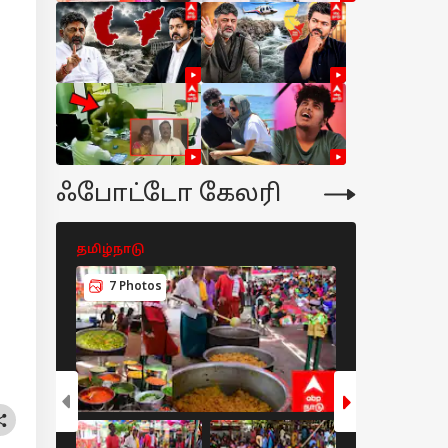
ஃபோட்டோ கேலரி
தமிழ்நாடு
தமிழ்நாடு
7 Photos
5 Photos