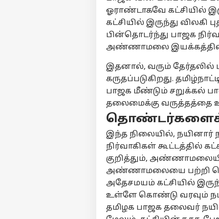
ஓராண்டாகவே கட்சியில் இர
கட்சியில் இருந்து விலகி 
பின்தொடர்ந்து பாஜக நிர்வ
அண்ணாமலை இயக்கத்தில
இதனால், வரும் தேர்தலில் 
கருதப்படுகிறது. தமிழ்நாட்
பாஜக மீண்டும் சறுக்கல் ப
தலைமைக்கு வருத்தத்தை உ
தொண்டர்களைச் 
இந்த நிலையில், நயினார் 
நிர்வாகிகள் கூட்டத்தில் கட
குறித்தும், அண்ணாமலையின்
அண்ணாமலை
யை பற்றி ப
அதேசமயம் கட்சியில் இருந
உள்ளே கொண்டு வரவும் நட
தமிழக பாஜக தலைவர் நயினா