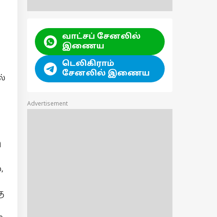
வாட்சப் சேனலில்
இணைய
டெலிகிராம்
சேனலில் இணைய
ல்
Advertisement
ி
,
ு