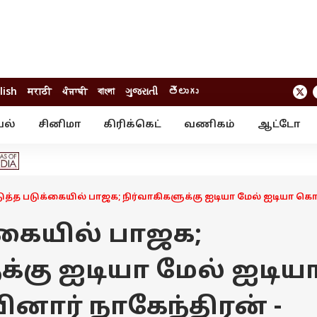
lish
मराठी
ਪੰਜਾਬੀ
বাংলা
ગુજરાતી
తెలుగు
யல்
சினிமா
கிரிக்கெட்
வணிகம்
ஆட்டோ
் ஸ்டோரீஸ்
வேலைவாய்ப்பு
க்ரைம்
ில்நுட்பம்
வீடியோ
ஃபோட்டோ கேல
ுத்த படுக்கையில் பாஜக; நிர்வாகிகளுக்கு ஐடியா மேல் ஐடியா கெ
்கையில் பாஜக;
க்கு ஐடியா மேல் ஐடிய
ினார் நாகேந்திரன் -