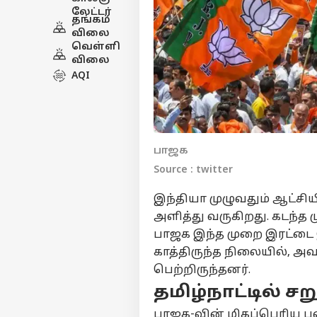
லேட்டர்
தங்கம்
விலை
வெள்ளி
விலை
AQI
பாஜக
Source : twitter
இந்தியா முழுவதும் ஆட்சியி
அளித்து வருகிறது. கடந்த
பாஜக இந்த முறை இரட்டை இல
காத்திருந்த நிலையில், அவ
பெற்றிருந்தனர்.
தமிழ்நாட்டில் ச
பாஜக-வின் மிகப்பெரிய ப