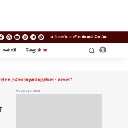
எங்களிடம் விளம்பரம் செய்ய
கல்வி
மேலும்
ஆன்மிகம்
ஆட்டோ
ரி
ட்ரெண்டிங்
சுற்றுலா
ாடுத்த நயினார் நாகேந்திரன் - என்ன?
Advertisement
ா