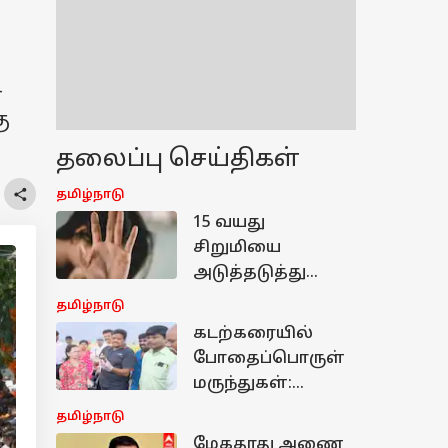
-
ு
தலைப்பு செய்திகள்
தமிழ்நாடு
15 வயது
சிறுமியை
அடுத்தடுத்து
சீரழித்த 4 பேர் -
தமிழ்நாடு
ஆம்புலன்ஸ்
கடற்கரையில்
டிரைவர் வரை
போதைப்பொருள்
திடுக்கிடும்
மருந்துகள்:
பின்னணி
தமிழ்நாட்டில்
தமிழ்நாடு
அதிகரிக்கும்
மேகதாது அணை