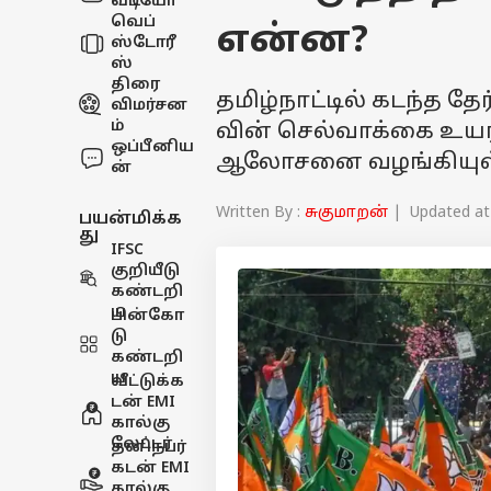
வீடியோ
வெப்
என்ன?
ஸ்டோரீ
ஸ்
திரை
தமிழ்நாட்டில் கடந்த த
விமர்சன
ம்
வின் செல்வாக்கை உயர்
ஒப்பீனிய
ஆலோசனை வழங்கியுள்
ன்
Written By :
சுகுமாறன்
| Updated at 
பயன்மிக்க
து
IFSC
குறியீடு
கண்டறி
ய
பின்கோ
டு
கண்டறி
ய
வீட்டுக்க
டன் EMI
கால்கு
லேட்டர்
தனிநபர்
கடன் EMI
கால்கு