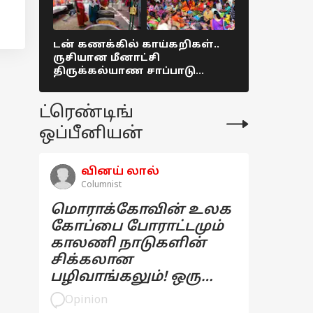
டன் கணக்கில் காய்கறிகள்..
தமிழகம் மு
ருசியான மீனாட்சி
31ஆம் தேத
திருக்கல்யாண சாப்பாடு
கடைகளை ம
Colorful picture !
மதுப்பிரிய
நியூஸ்
ட்ரெண்டிங்
ஒப்பீனியன்
வினய் லால்
Columnist
மொராக்கோவின் உலக
கோப்பை போராட்டமும்
காலணி நாடுகளின்
சிக்கலான
பழிவாங்கலும்! ஒரு
பார்வை
Opinion