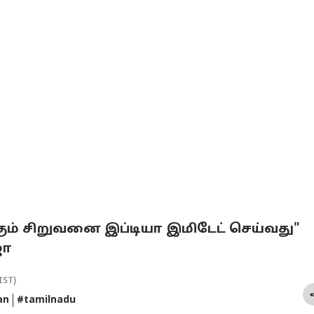
ம் சிறுவனை இப்டியா இமிடேட் செய்வது"
ஜா
IST)
an
#tamilnadu