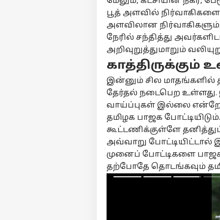
மேலும், கட்சியின் நகர, பே
பூத் அளவில் நிர்வாகிகளை 
அளவிலான நிர்வாகிகளும், 
நேரில் சந்தித்து அவர்களிட
பர்ச
அறிவுறுத்துமாறும் வலியுறு
காத்திருக்கும் உ
மு
Hello Guest
இன்னும் சில மாதங்களில் தம
தமி
தேர்தல் நடைபெற உள்ளது.
எங்களிடம்
வாய்ப்புகள் இல்லை என்றே 
விளம்பரம் செய்ய
தமிழக பாஜக போட்டியிடும்
சுயவிவரம்
கூட்டணிக்குள்ளே தனித்துப
வேலைவாய்ப்புகள்
அவ்வாறு போட்டியிட்டால்
PMK
தொடர்புகொள்ள
முனைப் போட்டிகளை பாஜ
கா
கருத்துக்கேட்பு
தற்போதே தொடங்கவும் தம
இறங
அர
அன
தனியுரிமை
போ
கொள்கை
என