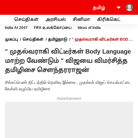
செய்திகள்
அரசியல்
சினிமா
கிரிக்கெட்
வணி
India At 2047
FIFA உலக்கோப்பை
Ideas of India
முகப்பு
செய்திகள்
தமிழ்நாடு
" முதல்வராகி விட்டீர்கள் BODY
LANGUAGE மாற்ற வேண்டும் " விஜயை விமர்சித்த தமிழிசை
" முதல்வராகி விட்டீர்கள் Body Language
சௌந்தரராஜன்
மாற்ற வேண்டும் " விஜயை விமர்சித்த
தமிழிசை சௌந்தரராஜன்
சிங்கப்பெண் திட்டத்தில் தெளிவு இல்லை , முதல்வர் விஜய் செயல்பாட்டை
கேள்வி எழுப்பிய தமிழிசை
Advertisement