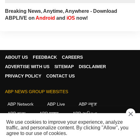
Breaking News, Anytime, Anywhere - Download
ABPLIVE on
Android
and
iOS
now!
ABOUT US
FEEDBACK
CAREERS
ADVERTISE WITH US
SITEMAP
DISCLAIMER
PRIVACY POLICY
CONTACT US
ABP NEWS GROUP WEBSITES
ABP Network
ABP Live
ABP न्यूज़
×
ABP আনন্দ
ABP माझा
ABP અસ્મિતા
We use cookies to improve your experience, analyze
ABP Ganga
ABP ਸਾਂਝਾ
ABP நாடு
ABP దేశం
traffic, and personalize content. By clicking "Allow", you
agree to our use of cookies.
FOLLOW US