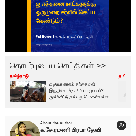
தொடர்புடைய செய்திகள் >>
தமிழ்நாடு
தமிழ்நாட
வீடியோ காலில் தந்தையின்
இறுதிச்சடங்கு..! “எப்ப முடியும்?
குளிச்சிட்டு,சாப்டனும்” மகள்களின்
வீடியோ
About the author
க.சே.ரமணி பிரபா தேவி