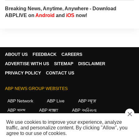
Breaking News, Anytime, Anywhere - Download
ABPLIVE on
Android
and
iOS
now!
ABOUT US
FEEDBACK
CAREERS
ADVERTISE WITH US
SITEMAP
DISCLAIMER
PRIVACY POLICY
CONTACT US
ABP NEWS GROUP WEBSITES
ABP Network
ABP Live
ABP न्यूज़
ABP আনন্দ
ABP माझा
ABP અસ્મિતા
×
ABP Ganga
ABP ਸਾਂਝਾ
ABP நாடு
ABP దేశం
We use cookies to improve your experience, analyze
traffic, and personalize content. By clicking "Allow", you
FOLLOW US
agree to our use of cookies.