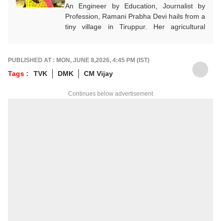
An Engineer by Education, Journalist by
Profession, Ramani Prabha Devi hails from a
tiny village in Tiruppur. Her agricultural
background influenced to take part in the
welfare of society.She quit her job from IT
industry and joined Journalism with utmost
PUBLISHED AT : MON, JUNE 8,2026, 4:45 PM (IST)
enthusiasm. She has been working in Tamil
Tags :
TVK
DMK
CM Vijay
media for the past 11 years. Her areas of
focus are Education, Jobs, Politics,
Continues below advertisement
Psychology, Women, Health, Positive and
Social Awareness news. She is the author of
3 books and got many awards. She keenly
researches and provides accurate and
detailed updated news on Education, Jobs
which are important to each and everyone.
In addition to that, she writes news and
articles related to politics, national and
international events to the public. Currently
she works as Associate Producer in ABP
NADU Tamil website.