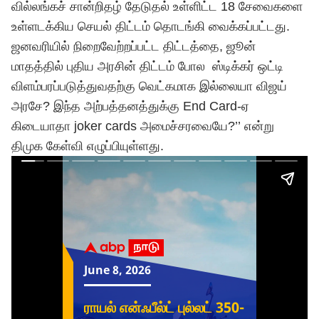
வில்லங்கச் சான்றிதழ் தேடுதல் உள்ளிட்ட 18 சேவைகளை
உள்ளடக்கிய செயல் திட்டம் தொடங்கி வைக்கப்பட்டது.
ஜனவரியில் நிறைவேற்றப்பட்ட திட்டத்தை, ஜூன்
மாதத்தில் புதிய அரசின் திட்டம் போல ஸ்டிக்கர் ஒட்டி
விளம்பரப்படுத்துவதற்கு வெட்கமாக இல்லையா
விஜய்
அரசே? இந்த அற்பத்தனத்துக்கு End Card-ஏ
கிடையாதா joker cards அமைச்சரவையே?’’ என்று
திமுக கேள்வி எழுப்பியுள்ளது.