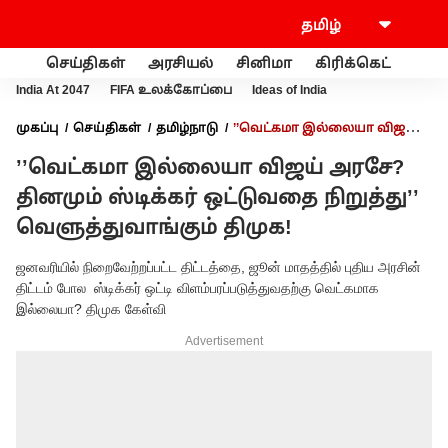
செய்திகள்
அரசியல்
சினிமா
கிரிக்கெட்
வணி
India At 2047
FIFA உலக்கோப்பை
Ideas of India
முகப்பு
செய்திகள்
தமிழ்நாடு
’’வெட்கமா இல்லையா விஜய்
அரசே? தினமும் ஸ்டிக்கர் ஒட்டுவதை நிறுத்து’’ வெளுத்துவாங்கும்
’’வெட்கமா இல்லையா விஜய் அரசே?
திமுக!
தினமும் ஸ்டிக்கர் ஒட்டுவதை நிறுத்து’’
வெளுத்துவாங்கும் திமுக!
ஜனவரியில் நிறைவேற்றப்பட்ட திட்டத்தை, ஜூன் மாதத்தில் புதிய அரசின்
திட்டம் போல ஸ்டிக்கர் ஒட்டி விளம்பரப்படுத்துவதற்கு வெட்கமாக
இல்லையா? திமுக கேள்வி
Advertisement