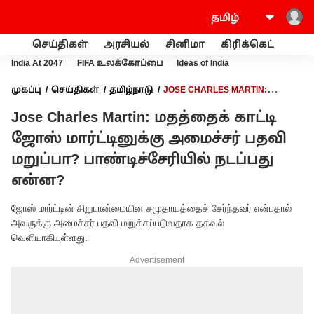
செய்திகள்
அரசியல்
சினிமா
கிரிக்கெட்
வணி
India At 2047
FIFA உலக்கோப்பை
Ideas of India
முகப்பு
செய்திகள்
தமிழ்நாடு
JOSE CHARLES MARTIN:
மதத்தைக் காட்டி ஜோஸ் மார்ட்டினுக்கு அமைச்சர் பதவி மறுப்பா?
Jose Charles Martin: மதத்தைக் காட்டி
பாண்டிச்சேரியில் நடப்பது என்ன?
ஜோஸ் மார்ட்டினுக்கு அமைச்சர் பதவி
மறுப்பா? பாண்டிச்சேரியில் நடப்பது
என்ன?
ஜோஸ் மார்ட்டின் சிறுபான்மையின சமுதாயத்தைச் சேர்ந்தவர் என்பதால்
அவருக்கு அமைச்சர் பதவி மறுக்கப்படுவதாக தகவல்
வெளியாகியுள்ளது.
Advertisement