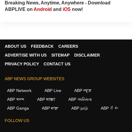
Breaking News, Anytime, Anywhere - Download
ABPLIVE on
Android
and
iOS
now!
ABOUT US
FEEDBACK
CAREERS
ADVERTISE WITH US
SITEMAP
DISCLAIMER
PRIVACY POLICY
CONTACT US
ABP NEWS GROUP WEBSITES
ABP Network
ABP Live
ABP न्यूज़
ABP আনন্দ
ABP माझा
ABP અસ્મિતા
ABP Ganga
ABP ਸਾਂਝਾ
ABP நாடு
ABP దేశం
FOLLOW US