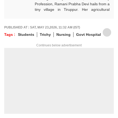
Profession, Ramani Prabha Devi hails from a
tiny village in Tiruppur. Her agricultural
background influenced to take part in the
welfare of society.She quit her job from IT
industry and joined Journalism with utmost
PUBLISHED AT : SAT, MAY 23,2026, 11:32 AM (IST)
enthusiasm. She has been working in Tamil
Tags :
Students
Trichy
Nursing
Govt Hospital
media for the past 11 years. Her areas of
focus are Education, Jobs, Politics,
Continues below advertisement
Psychology, Women, Health, Positive and
Social Awareness news. She is the author of
3 books and got many awards. She keenly
researches and provides accurate and
detailed updated news on Education, Jobs
which are important to each and everyone.
In addition to that, she writes news and
articles related to politics, national and
international events to the public. Currently
she works as Associate Producer in ABP
NADU Tamil website.