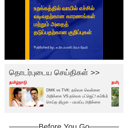
தொடர்புடைய செய்திகள் >>
தமிழ்நாடு
தமிழ்நாட
DMK vs TVK: தவெக வெள்ளை
அறிக்கை VS தவெக பட்ஜெட்! கம்பேர்
செய்த திமுக - பரபரப்பு அறிக்கை
Before You Go