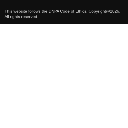
This website follows the
DNPA Code of Ethics.
Copyright@2026.
All rights reserved.