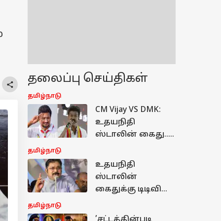
்
தலைப்பு செய்திகள்
தமிழ்நாடு
CM Vijay VS DMK:
உதயநிதி
ஸ்டாலின் கைது..
திமுக-வினருக்கு
தமிழ்நாடு
முதலமைச்சர்
உதயநிதி
விஜய்யின்
ஸ்டாலின்
வார்னிங்!
கைதுக்கு டிடிவி
தினகரன்
தமிழ்நாடு
கொடுத்த
’சட்டத்தின்படி