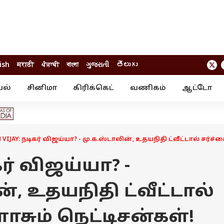
ish
मराठी
ਪੰਜਾਬੀ
বাংলা
ગુજરાતી
తెలుగు
யல்
சினிமா
கிரிக்கெட்
வணிகம்
ஆட்டோ
் ஸ்டோரீஸ்
வேலைவாய்ப்பு
க்ரைம்
ில்நுட்பம்
வீடியோ
ஃபோட்டோ கேல
 VIJAY: நடிகர் விஜய்யா? - மு.க.ஸ்டாலின், உதயநிதி ட்வீட்டால் சர்ச்
கர் விஜய்யா? -
், உதயநிதி ட்வீட்டால்
ளாசும் நெட்டிசன்கள்!