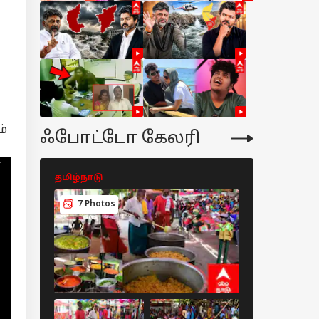
ம்
ஃபோட்டோ கேலரி
தமிழ்நாடு
தமிழ்நாடு
7 Photos
5 Photos