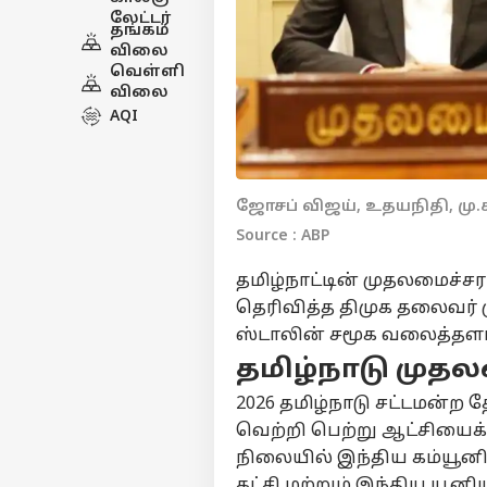
லேட்டர்
தங்கம்
விலை
வெள்ளி
விலை
AQI
ஜோசப் விஜய், உதயநிதி, மு.
Source : ABP
தமிழ்நாட்டின் முதலமைச்சர
தெரிவித்த திமுக தலைவர் ம
ஸ்டாலின் சமூக வலைத்தளப் 
தமிழ்நாடு முத
2026 தமிழ்நாடு சட்டமன்ற 
வெற்றி பெற்று ஆட்சியைக்
நிலையில் இந்திய கம்யூனிஸ்
கட்சி மற்றும் இந்திய யூன