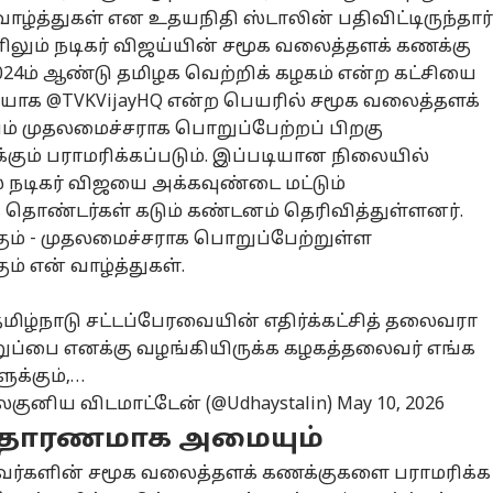
ாழ்த்துகள் என உதயநிதி ஸ்டாலின் பதிவிட்டிருந்தார்
தயநிதி பேச்சை
விக்டோரிஸ்-க்கு
உதயநிதியை
உத
லும் நடிகர் விஜய்யின் சமூக வலைத்தளக் கணக்கு
ுகவினர் வீட்டில்
நெருக்கடி
கைது செய்ய இது
வி
. 2024ம் ஆண்டு தமிழக வெற்றிக் கழகம் என்ற கட்சியை
்டு காட்ட
கொடுக்குமா
தான் காரணம்.!
சொ
யாக @TVKVijayHQ என்ற பெயரில் சமூக வலைத்தளக்
ண்டும்” - தவெக
பேயான்.? மலிவு
தவெக புகாரில்
நட
ச்சர் காட்டம்
விலையில்
இருப்பது என்ன.?
நீ
் முதலமைச்சராக பொறுப்பேற்றப் பிறகு
சிறப்பான சம்பவம்
பர
கும் பராமரிக்கப்படும். இப்படியான நிலையில்
செய்யும்
் நடிகர் விஜயை அக்கவுண்டை மட்டும்
ஹூண்டாய்
ெக தொண்டர்கள் கடும் கண்டனம் தெரிவித்துள்ளனர்.
க்கும் - முதலமைச்சராக பொறுப்பேற்றுள்ள
ம் என் வாழ்த்துகள்.
தமிழ்நாடு சட்டப்பேரவையின் எதிர்க்கட்சித் தலைவரா
ப்பை எனக்கு வழங்கியிருக்க கழகத்தலைவர் எங்க
க்கும்,…
ைகுனிய விடமாட்டேன் (@Udhaystalin)
May 10, 2026
ுதாரணமாக அமையும்
்களின் சமூக வலைத்தளக் கணக்குகளை பராமரிக்க