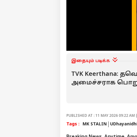
இதையும் படிக்க
TVK Keerthana: தவ
அமைச்சராக பொறுப
கீர்த்தனா.. யார் த
PUBLISHED AT : 11 MAY 2026 09:22 AM 
Tags :
MK STALIN
UDhayanidhi
Breaking News, Anytime, An