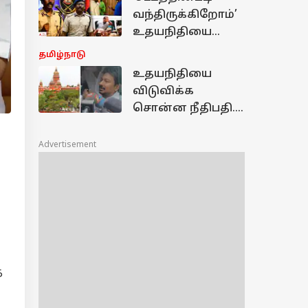
ரியாக்‌ஷன் என்ன?
வந்திருக்கிறோம்’
உதயநிதியை
கைது செய்த
தமிழ்நாடு
விஜயகுமார் IPS..!
உதயநிதியை
விடுவிக்க
சொன்ன நீதிபதி.!
நடந்தது என்ன.?
நீதிமன்றத்தில்
Advertisement
பரபரப்பு வாதம்
த