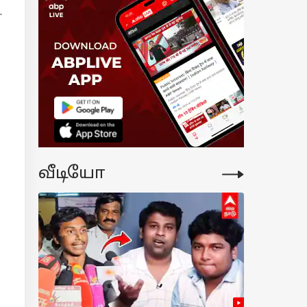
.
யநிதியை
டுவிக்க
ன்ன நீதிபதி.!
ந்தது என்ன.?
திமன்றத்தில்
பரப்பு வாதம்
வீடியோ