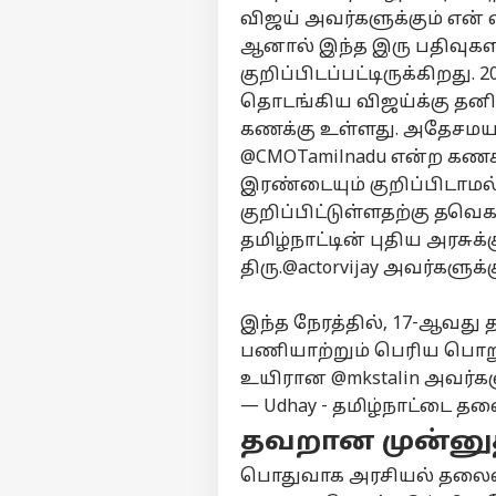
விஜய் அவர்களுக்கும் என் வ
”உ
ஆனால் இந்த இரு பதிவுகளி
திம
குறிப்பிடப்பட்டிருக்கிறது
LOGIN
போட
தொடங்கிய விஜய்க்கு தனி
வே
அமை
கணக்கு உள்ளது. அதேசமயம
@CMOTamilnadu என்ற கணக்
இரண்டையும் குறிப்பிடாமல
குறிப்பிட்டுள்ளதற்கு தவ
தமிழ்நாட்டின் புதிய அரசு
திரு.
@actorvijay
அவர்களுக்கு
இந்த நேரத்தில், 17-ஆவது 
பணியாற்றும் பெரிய பொறு
உயிரான
@mkstalin
அவர்களு
— Udhay - தமிழ்நாட்டை தல
தவறான முன்ன
பொதுவாக அரசியல் தலைவர