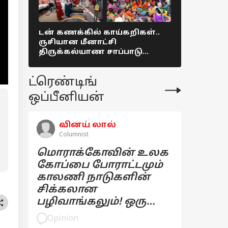
டன் கணக்கில் காய்கறிகள்..
தமிழகம் மு
ருசியான மீனாட்சி
31ஆம் தேத
திருக்கல்யாண சாப்பாடு
கடைகளை ம
Colorful picture !
மதுப்பிரிய
நியூஸ்
ட்ரெண்டிங்
ஒப்பீனியன்
வினய் லால்
Columnist
மொராக்கோவின் உலக
கோப்பை போராட்டமும்
காலணி நாடுகளின்
சிக்கலான
பழிவாங்கலும்! ஒரு
பார்வை
Opinion