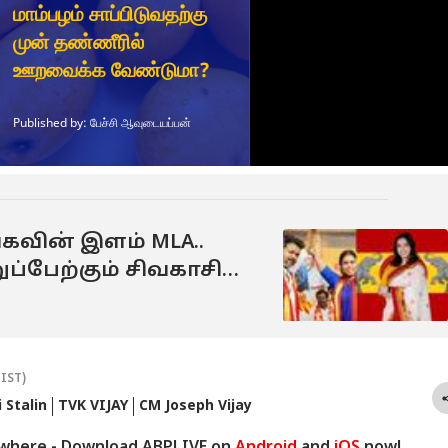
ெகவின் இளம் MLA..
்பேற்கும் சிவகாசி
ெரியுமா?
(IST)
 Stalin
TVK VIJAY
CM Joseph Vijay
ywhere - Download ABPLIVE on
Android
and
iOS
now!