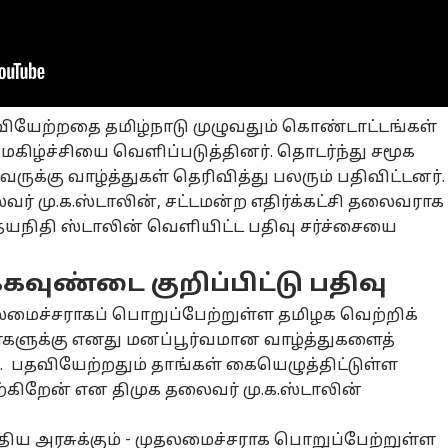
னல் கார்னர்
ியேற்றதை தமிழ்நாடு முழுவதும் கொண்டாட்டங்கள்
கிழ்ச்சியை வெளிப்படுத்தினர். தொடர்ந்து சமூக
க்கிய கட்டுரைகள்
டாப் ரீல்ஸ்
ுக்கு வாழ்த்துகள் தெரிவித்து பலரும் பதிவிட்டனர்.
ர் மு.க.ஸ்டாலின், சட்டமன்ற எதிர்க்கட்சி தலைவராக
ழ்நாடு
அரசியல்
தமிழ்நாடு
அர
உதயநிதி ஸ்டாலின் வெளியிட்ட பதிவு சர்ச்சையை
்கவுண்டை குறிப்பிட்டு பதிவு
தலமைச்சராகப் பொறுப்பேற்றுள்ள தமிழக வெற்றிக்
Vijay VS DMK:
தொடர்ச்சியான
Udhayanithi:
ஒர
களுக்கு எனது மனப்பூர்வமான வாழ்த்துகளைத்
யநிதி
ஆணவம், அழிவை
உதயநிதி
பி
டாலின் கைது..
சியல்
விரைவுபடுத்தும் .!
ஆட்டோ
ஸ்டாலினை ரிலீஸ்
அரசியல்
வழ
அர
. பதவியேற்றதும் தாங்கள் கையெழுத்திட்டுள்ள
ுக-வினருக்கு
தவெகவின் பாசிச
பண்ணுங்க..
அவ
்கிறேன் என திமுக தலைவர் மு.க.ஸ்டாலின்
தலமைச்சர்
தன்மைக்கு
சென்னை
ஏன
ஜய்யின்
விழுந்த அடி-
உயர்நீதிமன்றம்
கி
்னிங்!
மு.க.ஸ்டாலின்
அதிரடி ஆர்டர்
கே
திய அரசுக்கும் - முதலமைச்சராக பொறுப்பேற்றுள்ள