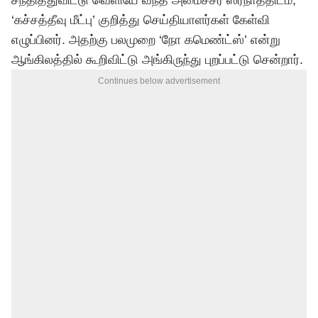
சந்தித்துவிட்டு வெளியே வந்த அமைச்சர் ஸ்ரீநாத்திடம்,
‘கச்சத்தீவு மீட்பு’ குறித்து செய்தியாளர்கள் கேள்வி
எழுப்பினர். அதற்கு பலமுறை ‘நோ கமெண்ட்ஸ்’ என்று
ஆங்கிலத்தில் கூறிவிட்டு அங்கிருந்து புறப்பட்டு சென்றார்.
Continues below advertisement