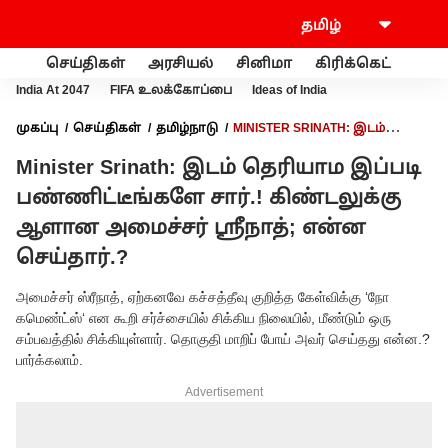
செய்திகள்
அரசியல்
சினிமா
கிரிக்கெட்
வணி
India At 2047
FIFA உலக்கோப்பை
Ideas of India
முகப்பு
செய்திகள்
தமிழ்நாடு
MINISTER SRINATH: இடம்
தெரியாம இப்படி பண்ணிட்டீங்களே சார்.! கிண்டலுக்கு ஆளான
Minister Srinath: இடம் தெரியாம இப்படி
அமைச்சர் ஸ்ரீநாத்; என்ன செய்தார்.?
பண்ணிட்டீங்களே சார்.! கிண்டலுக்கு
ஆளான அமைச்சர் ஸ்ரீநாத்; என்ன
செய்தார்.?
அமைச்சர் ஸ்ரீநாத், ஏற்கனவே கச்சத்தீவு குறித்த கேள்விக்கு ‘நோ
கமெண்ட்ஸ்‘ என கூறி சர்ச்சையில் சிக்கிய நிலையில், மீண்டும் ஒரு
சம்பவத்தில் சிக்கியுள்ளார். தொகுதி மாறிப் போய் அவர் செய்தது என்ன.?
பார்க்கலாம்.
Advertisement