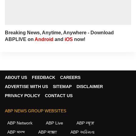
Breaking News, Anytime, Anywhere - Download
ABPLIVE on
Android
and
iOS
now!
ABOUT US
FEEDBACK
CAREERS
ADVERTISE WITH US
SITEMAP
DISCLAIMER
PRIVACY POLICY
CONTACT US
ABP NEWS GROUP WEBSITES
ABP Network
ABP Live
ABP न्यूज़
ABP আনন্দ
ABP माझा
ABP અસ્મિતા