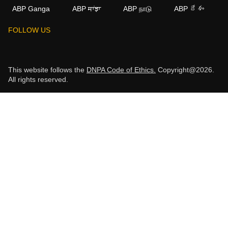
ABP Ganga
ABP ਸਾਂਝਾ
ABP நாடு
ABP దేశం
FOLLOW US
This website follows the
DNPA Code of Ethics.
Copyright@2026.
All rights reserved.