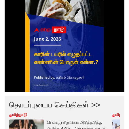
தொடர்புடைய செய்திகள் >>
தமிழ்நாடு
தமிழ்நாட
15 வயது சிறுமியை அடுத்தடுத்து
சீரழித்த 4 பேர் - ஆம்புலன்ஸ் டிரைவர்