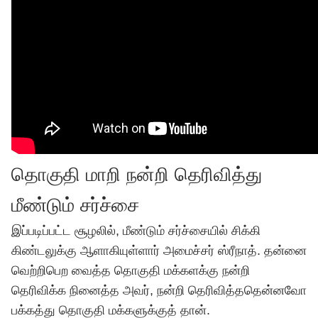
தொகுதி மாறி நன்றி தெரிவித்து
மீண்டும் சர்ச்சை
இப்படிப்பட்ட சூழலில், மீண்டும் சர்ச்சையில் சிக்கி
கிண்டலுக்கு ஆளாகியுள்ளார் அமைச்சர் ஸ்ரீநாத். தன்னை
வெற்றிபெற வைத்த தொகுதி மக்களக்கு நன்றி
தெரிவிக்க நினைத்த அவர், நன்றி தெரிவித்ததென்னவோ
பக்கத்து தொகுதி மக்களுக்குத் தான்.