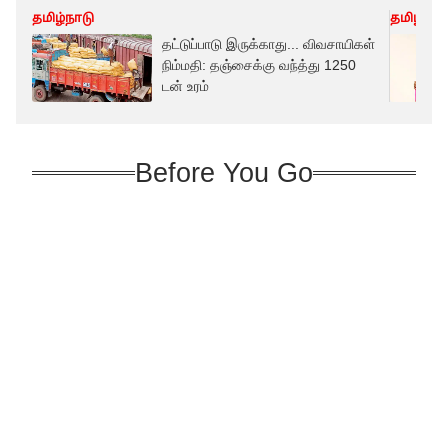
தமிழ்நாடு
தமிழ்நாட
தட்டுப்பாடு இருக்காது... விவசாயிகள்
நிம்மதி: தஞ்சைக்கு வந்த்து 1250
டன் உரம்
Before You Go