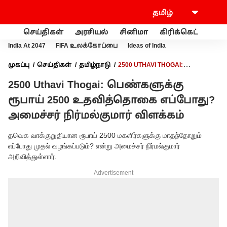
செய்திகள்
அரசியல்
சினிமா
கிரிக்கெட்
வணி
India At 2047
FIFA உலக்கோப்பை
Ideas of India
முகப்பு
செய்திகள்
தமிழ்நாடு
2500 UTHAVI THOGAI:
பெண்களுக்கு ரூபாய் 2500 உதவித்தொகை எப்போது? அமைச்சர்
2500 Uthavi Thogai: பெண்களுக்கு
நிர்மல்குமார் விளக்கம்
ரூபாய் 2500 உதவித்தொகை எப்போது?
அமைச்சர் நிர்மல்குமார் விளக்கம்
தவெக வாக்குறுதியான ரூபாய் 2500 மகளிர்களுக்கு மாதந்தோறும்
எப்போது முதல் வழங்கப்படும்? என்று அமைச்சர் நிர்மல்குமார்
அறிவித்துள்ளார்.
Advertisement