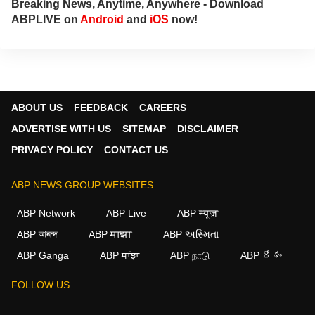
Breaking News, Anytime, Anywhere - Download
ABPLIVE on
Android
and
iOS
now!
ABOUT US
FEEDBACK
CAREERS
ADVERTISE WITH US
SITEMAP
DISCLAIMER
PRIVACY POLICY
CONTACT US
ABP NEWS GROUP WEBSITES
ABP Network
ABP Live
ABP न्यूज़
ABP আনন্দ
ABP माझा
ABP અસ્મિતા
ABP Ganga
ABP ਸਾਂਝਾ
ABP நாடு
ABP దేశం
FOLLOW US