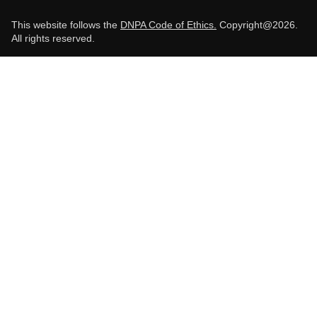
This website follows the
DNPA Code of Ethics.
Copyright@2026.
All rights reserved.