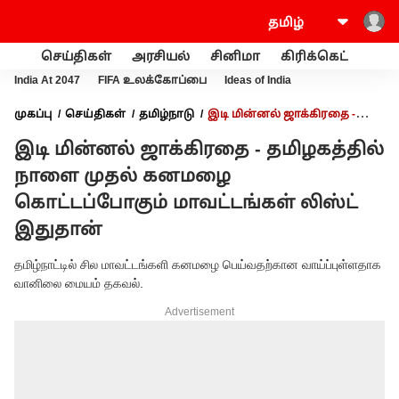
செய்திகள்
அரசியல்
சினிமா
கிரிக்கெட்
வணி
India At 2047
FIFA உலக்கோப்பை
Ideas of India
முகப்பு
செய்திகள்
தமிழ்நாடு
இடி மின்னல் ஜாக்கிரதை -
தமிழகத்தில் நாளை முதல் கனமழை கொட்டப்போகும்
இடி மின்னல் ஜாக்கிரதை - தமிழகத்தில்
மாவட்டங்கள் லிஸ்ட் இதுதான்
நாளை முதல் கனமழை
கொட்டப்போகும் மாவட்டங்கள் லிஸ்ட்
இதுதான்
தமிழ்நாட்டில் சில மாவட்டங்களி கனமழை பெய்வதற்கான வாய்ப்புள்ளதாக
வானிலை மையம் தகவல்.
Advertisement