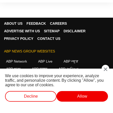
ABOUT US
FEEDBACK
CAREERS
ADVERTISE WITH US
SITEMAP
DISCLAIMER
PRIVACY POLICY
CONTACT US
ABP NEWS GROUP WEBSITES
ABP Network
ABP Live
ABP न्यूज़
×
ABP আনন্দ
ABP माझा
ABP અસ્મિતા
We use cookies to improve your experience, analyze
ABP Ganga
ABP ਸਾਂਝਾ
ABP நாடு
ABP దేశం
traffic, and personalize content. By clicking "Allow", you
agree to our use of cookies.
FOLLOW US
Decline
Allow
வெப் ஸ்டோரீஸ்
வெப் ஸ்டோரீஸ்
ஷார்ட் வீடியோ
வீடியோக்கள்
This website follows the
DNPA Code of Ethics.
Copyright@2026.
All rights reserved.