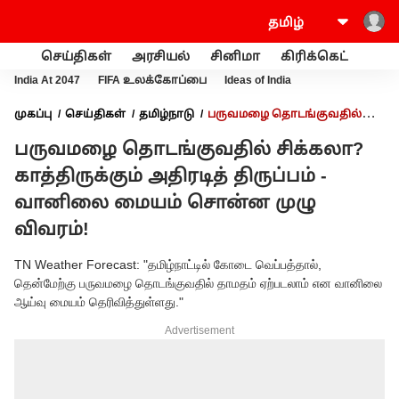
செய்திகள்
அரசியல்
சினிமா
கிரிக்கெட்
வணி
India At 2047
FIFA உலக்கோப்பை
Ideas of India
முகப்பு
செய்திகள்
தமிழ்நாடு
பருவமழை தொடங்குவதில்
சிக்கலா? காத்திருக்கும் அதிரடித் திருப்பம் - வானிலை மையம்
பருவமழை தொடங்குவதில் சிக்கலா?
சொன்ன முழு விவரம்!
காத்திருக்கும் அதிரடித் திருப்பம் -
வானிலை மையம் சொன்ன முழு
விவரம்!
TN Weather Forecast: "தமிழ்நாட்டில் கோடை வெப்பத்தால்,
தென்மேற்கு பருவமழை தொடங்குவதில் தாமதம் ஏற்படலாம் என வானிலை
ஆய்வு மையம் தெரிவித்துள்ளது."
Advertisement