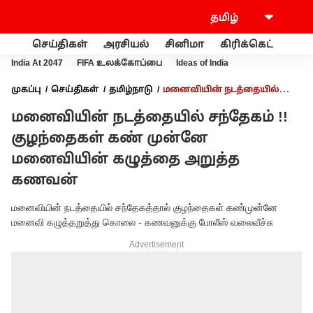
செய்திகள்
அரசியல்
சினிமா
கிரிக்கெட்
வணி
India At 2047
FIFA உலக்கோப்பை
Ideas of India
முகப்பு
செய்திகள்
தமிழ்நாடு
மனைவியின் நடத்தையில்
சந்தேகம் !! குழந்தைகள் கண் முன்னே மனைவியின் கழுத்தை
மனைவியின் நடத்தையில் சந்தேகம் !!
அறுத்த கணவன்
குழந்தைகள் கண் முன்னே
மனைவியின் கழுத்தை அறுத்த
கணவன்
மனைவியின் நடத்தையில் சந்தேகத்தால் குழந்தைகள் கண்முன்னே
மனைவி கழுத்தறுத்து கொலை - கணவனுக்கு போலீஸ் வலைவீச்சு
Advertisement