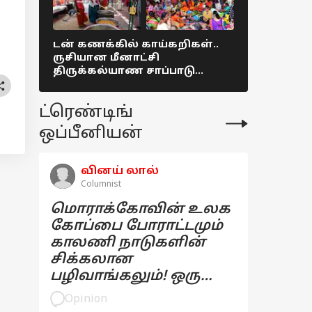
டன் கணக்கில் காய்கறிகள்..
தமிழகம் மு
ருசியான மீனாட்சி
31ஆம் தேத
திருக்கல்யாண சாப்பாடு
கடைகளை ம
Colorful picture !
மதுப்பிரிய
நியூஸ்
ட்ரெண்டிங்
ஒப்பீனியன்
வினய் லால்
Columnist
மொராக்கோவின் உலக
கோப்பை போராட்டமும்
காலணி நாடுகளின்
சிக்கலான
பழிவாங்கலும்! ஒரு
பார்வை
Opinion