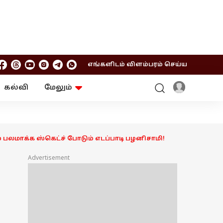
எங்களிடம் விளம்பரம் செய்ய
கல்வி
மேலும்
ஆன்மிகம்
ஆட்டோ
ரி
ட்ரெண்டிங்
சுற்றுலா
பலமாக்க ஸ்கெட்ச் போடும் எடப்பாடி பழனிசாமி!
Advertisement
ய