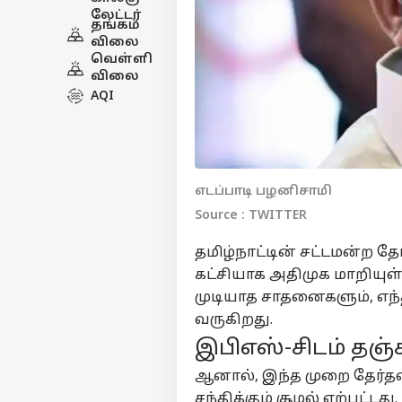
லேட்டர்
தங்கம்
விலை
வெள்ளி
விலை
AQI
எடப்பாடி பழனிசாமி
Source : TWITTER
தமிழ்நாட்டின் சட்டமன்ற தே
கட்சியாக அதிமுக மாறியுள்
முடியாத சாதனைகளும், எந்த
வருகிறது.
இபிஎஸ்-சிடம் தஞ்ச
ஆனால், இந்த முறை தேர்தல்
சந்திக்கும் சூழல் ஏற்பட்ட