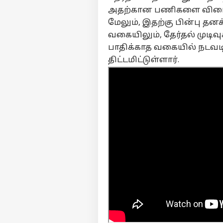
எதி
அதற்கான பணிகளை விரைவி
ட்வ
மேலும், இதற்கு பின்பு தனக
LOGIN
அடு
வகையிலும், தேர்தல் முடி
தோ
தி
பாதிக்காத வகையில் நடவட
ப்
திட்டமிட்டுள்ளார்.
தய