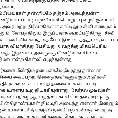
ுள்ளார். அவர்களுக்கு பதிலாக அவர் புதிய
ுள்ளார்.
ரும்பியவர்கள் தன்னிடமே தஞ்சம் அடைந்துள்ள
ண்டும் எடப்பாடி பழனிசாமி பொறுப்பு வழங்குவாரா?
னல் கார்னர்
. அவர் மற்ற நிர்வாகிகளை காட்டிலும் சிவி சண்முகம்
ிலும், கோபத்திலும் இருப்பதாக கூறப்படுகிறது. சிவி
க்கிய கட்டுரைகள்
டாப் ரீல்ஸ்
கூட்டணி விவகாரத்தை போட்டு உடைத்ததுடன், எடப்பா
க விமர்சித்து பேசியது அவருக்கு மிகப்பெரிய
ழ்நாடு
தமிழ்நாடு
கிரிக்கெட்
ஆட
ளது. இதனால், அவருக்கு மீண்டும் கட்சியில்
டுமா? என்ற கேள்வி எழுந்துள்ளது.
வர்களை மீண்டும் தன் பக்கமே இழுத்து தன்னை
ட்சியை கைப்பற்ற நினைத்தவர்களுக்கும் அதிர்ச்சி
 vs Congress:
பனையூருக்கு
Hardik Pandya:
Up
அதிமுக-வின் சட்டமன்ற தலைவராக எடப்பாடி
ங்கிரசை
தூதுவிட்ட
சிஎஸ்கே
Enf
்கி அடிக்கும்
சியல்
முன்னாள்
தமிழ்நாடு
வருகிறாரா ஹர்திக்
ஆன்மிகம்
பைக
பொ
க உள்ளது உறுதியாகியுள்ளது. தேர்தல் முடிவுகள்
்புமணி! பாமக
முதல்வர் மகன்!
பாண்ட்யா?
பை
ில் நிகழ்ந்து வந்த உட்கட்சி மோதல் முடிவுக்கு
டும் ஸ்கெட்ச்
அப்பாவோட வரச்
மும்பைக்கு
என்
ியின் தொண்டர்கள் நிம்மதி அடைந்துள்ளனர். இன்னும
்ன?
சொன்ன தவெக -
போகப்போகும்
அற
டில் உள்ளாட்சித் தேர்தல் நடைபெற உள்ளதால் அந்த
நடந்தது என்ன?
சென்னை வீரர்
போ
யார்?
டூவ
தை காட்ட அதிமுக பணிகளைத் தொடங்க உள்ளது.