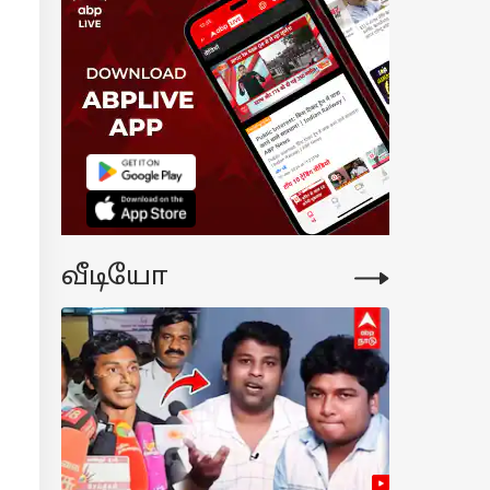
் செய்தது
பைடர்மேன்...
்டியது
நாயகன்?
கர்கள்
ந்தளிப்பு
வீடியோ