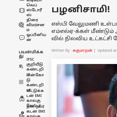
வீடியோ
வெப்
பழனிசாமி!
ஸ்டோரீ
ஸ்
திரை
எஸ்பி வேலுமணி உள்பட
விமர்சன
ம்
எம்எல்ஏ-க்கள் மீண்டும
ஒப்பீனிய
வில் நிலவிய உட்கட்சி ம
ன்
Written By :
சுகுமாறன்
| Updated at 
பயன்மிக்க
து
IFSC
குறியீடு
கண்டறி
ய
பின்கோ
டு
கண்டறி
ய
வீட்டுக்க
டன் EMI
கால்கு
லேட்டர்
தனிநபர்
கடன் EMI
கால்கு