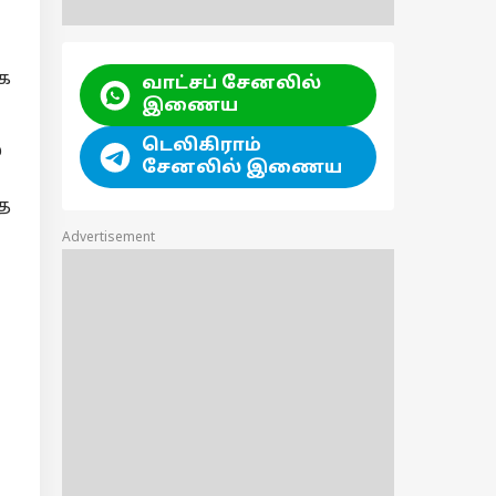
க
வாட்சப் சேனலில்
இணைய
டெலிகிராம்
்
சேனலில் இணைய
்த
Advertisement