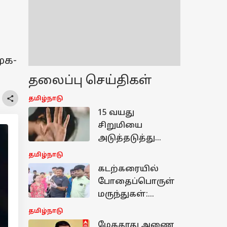
க
ுக-
தலைப்பு செய்திகள்
தமிழ்நாடு
15 வயது
சிறுமியை
அடுத்தடுத்து
சீரழித்த 4 பேர் -
தமிழ்நாடு
ஆம்புலன்ஸ்
கடற்கரையில்
டிரைவர் வரை
போதைப்பொருள்
திடுக்கிடும்
மருந்துகள்:
பின்னணி
தமிழ்நாட்டில்
தமிழ்நாடு
அதிகரிக்கும்
மேகதாது அணை