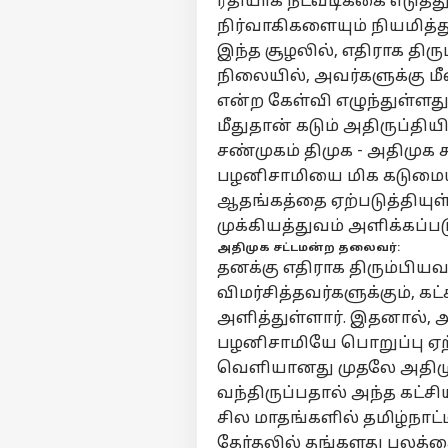
ரீதியாக நடவடிக்கை எடுத்த
நிர்வாகிகளையும் நியமித்த
இந்த சூழலில், எதிராக தி
நிலையில், அவர்களுக்கு மீ
பர்ச
என்ற கேள்வி எழுந்துள்ளது
மீதுதான் கடும் அதிருப்திய
மு
சண்முகம் திமுக - அதிமுக 
Hello Guest
பழனிசாமியை மிக கடுமையா
தமி
ஆதங்கத்தை ஏற்படுத்தியுள்
எங்களிடம்
விளம்பரம் செய்ய
முக்கியத்துவம் அளிக்கப்ப
சுயவிவரம்
அதிமுக சட்டமன்ற தலைவர்:
தனக்கு எதிராக திரும்பிய
வேலைவாய்ப்புகள்
விமர்சித்தவர்களுக்கும், க
PMK
தொடர்புகொள்ள
அளித்துள்ளார். இதனால், 
கா
கருத்துக்கேட்பு
இறங
அர
பழனிசாமியே பொறுப்பு ஏற்
அன
தனியுரிமை
வெளியானது முதலே அதிமுக-வ
போ
கொள்கை
வந்திருப்பதால் அந்த கட்ச
என
சில மாதங்களில் தமிழ்நாட்
தேர்தலில் தங்களது பலத்