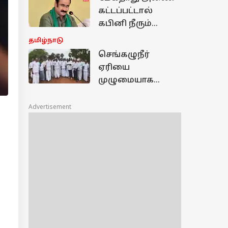
போதைப்பொருள்
கட்டப்பட்டால்
அச்சுறுத்தல்
கபினி நீரும்
கிடைக்காது:
தமிழ்நாடு
அன்புமணி
செங்கழுநீர்
எச்சரிக்கை!
ஏரியை
முழுமையாக
தூர்வார மத்திய
அரசு நிதி ஒதுக்க
Advertisement
கவன ஈர்ப்பு
தீர்மானம்
மக்களவை எம்.பி.,
தகவல்