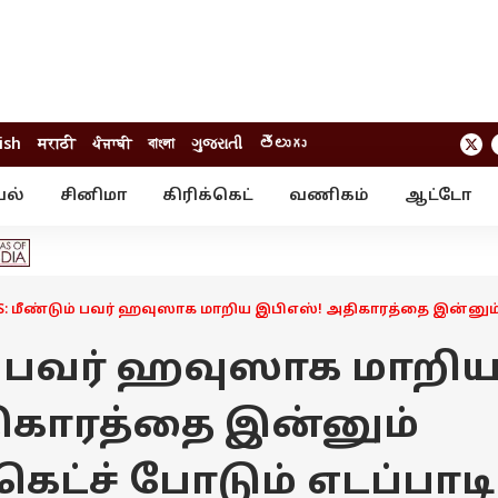
ish
मराठी
ਪੰਜਾਬੀ
বাংলা
ગુજરાતી
తెలుగు
யல்
சினிமா
கிரிக்கெட்
வணிகம்
ஆட்டோ
் ஸ்டோரீஸ்
வேலைவாய்ப்பு
க்ரைம்
ில்நுட்பம்
வீடியோ
ஃபோட்டோ கேல
S: மீண்டும் பவர் ஹவுஸாக மாறிய இபிஎஸ்! அதிகாரத்தை இன்னும் 
ம் பவர் ஹவுஸாக மாறி
ிகாரத்தை இன்னும்
ெட்ச் போடும் எடப்பாடி