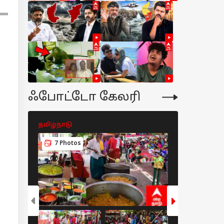
ஃபோட்டோ கேலரி
தமிழ்நாடு
தமிழ்நாடு
7 Photos
5 Photos