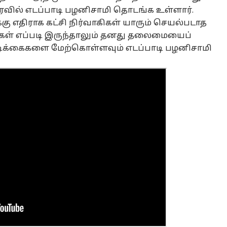
ர்பாராத
மேகதாது அணை
Aadi Peruku: நாளை
புக
ல் எடப்பாடி பழனிசாமி தொடங்க உள்ளார்.
ிஸ்ட்கள்,
கட்டப்பட்டால் கபினி
ஆடிப்பெருக்கு!
ஸ்
்கு எதிராக கட்சி நிர்வாகிகள் யாரும் செயல்படாத
த்தடுத்த
நீரும் கிடைக்காது:
கண்டிப்பாக செய்ய
காட
வுகள் எப்படி இருந்தாலும் தனது தலைமையைப்
ல்வி -
அன்புமணி
வேண்டிய
ஜன
முகவின் அடுத்த
எச்சரிக்கை!
விஷயங்கள்
ரசி
ிக்கைகளை மேற்கொள்ளவும் எடப்பாடி பழனிசாமி
ளான் என்ன?
என்னென்ன?
கொ
ாராகும் தவெக