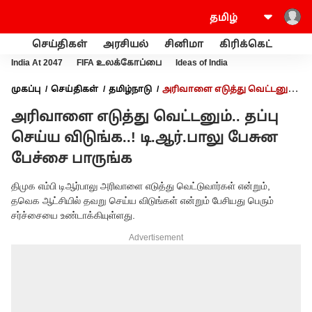
செய்திகள்
அரசியல்
சினிமா
கிரிக்கெட்
வணி
India At 2047
FIFA உலக்கோப்பை
Ideas of India
முகப்பு
செய்திகள்
தமிழ்நாடு
அரிவாளை எடுத்து வெட்டனும்..
தப்பு செய்ய விடுங்க..! டி.ஆர்.பாலு பேசுன பேச்சை பாருங்க
அரிவாளை எடுத்து வெட்டனும்.. தப்பு
செய்ய விடுங்க..! டி.ஆர்.பாலு பேசுன
பேச்சை பாருங்க
திமுக எம்பி டிஆர்பாலு அரிவாளை எடுத்து வெட்டுவார்கள் என்றும்,
தவெக ஆட்சியில் தவறு செய்ய விடுங்கள் என்றும் பேசியது பெரும்
சர்ச்சையை உண்டாக்கியுள்ளது.
Advertisement