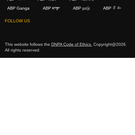
ABP Ganga
ABP ਸਾਂਝਾ
ABP நாடு
ABP దేశం
FOLLOW US
This website follows the
DNPA Code of Ethics.
Copyright@2026.
All rights reserved.