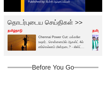
தொடர்புடைய செய்திகள் >>
தமிழ்நாடு
தமிழ்நாட
Chennai Power Cut: மக்களே
உஷார்.. சென்னையில் ஆகஸ்ட் 4ல்
எங்கெல்லாம் மின்தடை? - லிஸ்ட்
இதோ!
Before You Go