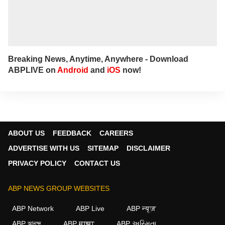
Breaking News, Anytime, Anywhere - Download
ABPLIVE on
Android
and
iOS
now!
ABOUT US
FEEDBACK
CAREERS
ADVERTISE WITH US
SITEMAP
DISCLAIMER
PRIVACY POLICY
CONTACT US
ABP NEWS GROUP WEBSITES
ABP Network
ABP Live
ABP न्यूज़
ABP আনন্দ
ABP माझा
ABP અસ્મિતા