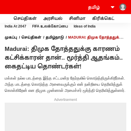
செய்திகள்
அரசியல்
சினிமா
கிரிக்கெட்
வணி
India At 2047
FIFA உலக்கோப்பை
Ideas of India
முகப்பு
செய்திகள்
தமிழ்நாடு
MADURAI: திமுக தோத்ததுக்கு
காரணம் கட்சிக்காரன் தான்.. மூர்த்தி ஆதங்கம்.. கைதட்டிய
Madurai: திமுக தோத்ததுக்கு காரணம்
தொண்டர்கள்!
கட்சிக்காரன் தான்.. மூர்த்தி ஆதங்கம்..
கைதட்டிய தொண்டர்கள்!
மக்கள் நல்ல பாடத்தை இந்த சட்டமன்ற தேர்தலில் கொடுத்திருக்கிறீர்கள்.
அந்த பாடத்தை கொடுத்த அனைவருக்கும் என் நன்றியை தெரிவித்துக்
கொள்கிறேன் என திமுக முன்னாள் அமைச்சர் மூர்த்தி தெரிவித்துள்ளார்.
Advertisement