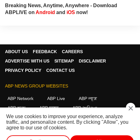
Breaking News, Anytime, Anywhere - Download
ABPLIVE on
Android
and
iOS
now!
ABOUT US
FEEDBACK
CAREERS
ADVERTISE WITH US
SITEMAP
DISCLAIMER
PRIVACY POLICY
CONTACT US
ABP NEWS GROUP WEBSITES
ABP Network
ABP Live
ABP न्यूज़
×
ABP আনন্দ
ABP माझा
ABP અસ્મિતા
We use cookies to improve your experience, analyze
ABP Ganga
ABP ਸਾਂਝਾ
ABP நாடு
ABP దేశం
traffic, and personalize content. By clicking "Allow", you
agree to our use of cookies.
FOLLOW US