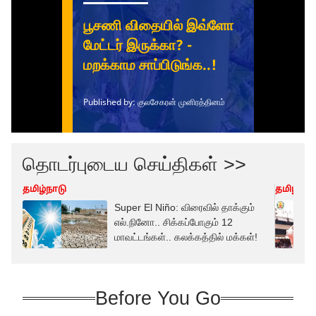
தொடர்புடைய செய்திகள் >>
தமிழ்நாடு
தமிழ்நாட
Super El Niño: விரைவில் தாக்கும்
எல்.நினோ.. சிக்கப்போகும் 12
மாவட்டங்கள்.. கலக்கத்தில் மக்கள்!
Before You Go