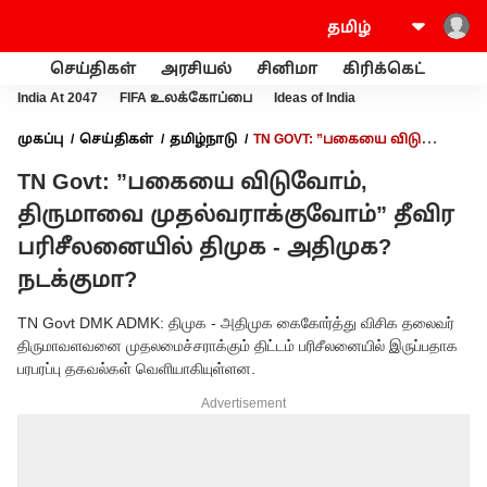
செய்திகள்
அரசியல்
சினிமா
கிரிக்கெட்
வணி
India At 2047
FIFA உலக்கோப்பை
Ideas of India
முகப்பு
செய்திகள்
தமிழ்நாடு
TN GOVT: ”பகையை விடுவோம்,
திருமாவை முதல்வராக்குவோம்” தீவிர பரிசீலனையில் திமுக -
TN Govt: ”பகையை விடுவோம்,
அதிமுக? நடக்குமா?
திருமாவை முதல்வராக்குவோம்” தீவிர
பரிசீலனையில் திமுக - அதிமுக?
நடக்குமா?
TN Govt DMK ADMK: திமுக - அதிமுக கைகோர்த்து விசிக தலைவர்
திருமாவளவனை முதலமைச்சராக்கும் திட்டம் பரிசீலனையில் இருப்பதாக
பரபரப்பு தகவல்கள் வெளியாகியுள்ளன.
Advertisement