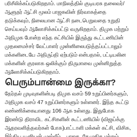
பரிசீலிக்கப்படுகிறதாம். மாநிலத்தில் குடியரசு தலைவர்/
ஆளுநர் ஆட்சி மூலம் பாஜகவின் நிர்வாகத்தை
தடுக்கவும், நிலையான ஆட்சி நடைபெறுவதை உறுதி
செய்யவும் ஆலோசிக்கப்பட்டு வருகிறதாம். திமுக மற்றும்
அதிமுக போன்ற எந்த கட்சியில் இருந்து கூட்டணியின்
முதலமைச்சர் வேட்பாளர் முன்னிலைபடுத்தப்பட்டாலும்
மக்களிடையே அதிருப்தி ஏற்படும் என்பதால், பட்டியலின
மக்களின் குரலாக ஒலிக்கும் திருமாவை முன்னிறுத்த
ஆலோசிக்கப்படுகிறதாம்.
பெரும்பான்மை இருக்கா?
தேர்தல் முடிவுகளின்படி திமுக வசம் 59 உறுப்பினர்களும்,
அதிமுக வசம் 47 உறுப்பினர்களும் உள்ளனர். இந்த கூட்டு
எண்ணிக்கையானது 106 ஆக உள்ளது. இதுபோக
இரண்டு திராவிட கட்சிகளின் கூட்டணியில் (
விஜய்
க்கு
ஆதரவளித்தவர்கள் போக)பாட்டாளி மக்கள் கட்சி, விசிக,
இந்திய யூனியன் முஸ்லீம் , பாஜக, தேமுதிக மற்றும்