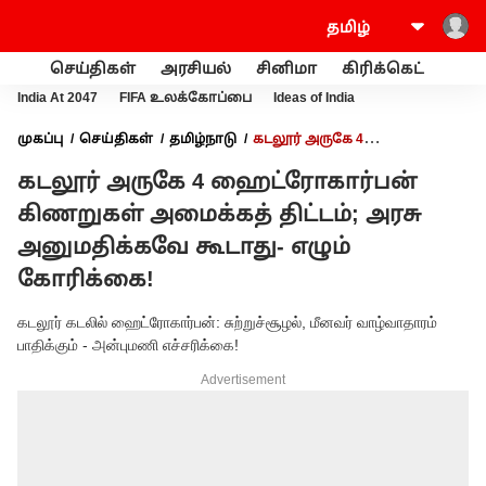
செய்திகள்
அரசியல்
சினிமா
கிரிக்கெட்
வணி
India At 2047
FIFA உலக்கோப்பை
Ideas of India
முகப்பு
செய்திகள்
தமிழ்நாடு
கடலூர் அருகே 4
ஹைட்ரோகார்பன் கிணறுகள் அமைக்கத் திட்டம்; அரசு
கடலூர் அருகே 4 ஹைட்ரோகார்பன்
அனுமதிக்கவே கூடாது- எழும் கோரிக்கை!
கிணறுகள் அமைக்கத் திட்டம்; அரசு
அனுமதிக்கவே கூடாது- எழும்
கோரிக்கை!
கடலூர் கடலில் ஹைட்ரோகார்பன்: சுற்றுச்சூழல், மீனவர் வாழ்வாதாரம்
பாதிக்கும் - அன்புமணி எச்சரிக்கை!
Advertisement