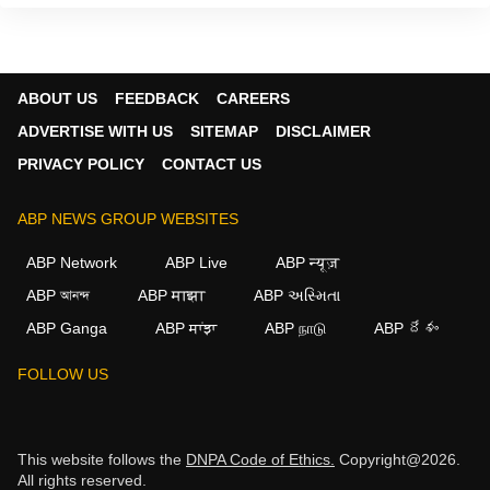
ABOUT US
FEEDBACK
CAREERS
ADVERTISE WITH US
SITEMAP
DISCLAIMER
PRIVACY POLICY
CONTACT US
ABP NEWS GROUP WEBSITES
ABP Network
ABP Live
ABP न्यूज़
ABP আনন্দ
ABP माझा
ABP અસ્મિતા
ABP Ganga
ABP ਸਾਂਝਾ
ABP நாடு
ABP దేశం
FOLLOW US
This website follows the
DNPA Code of Ethics.
Copyright@2026.
All rights reserved.