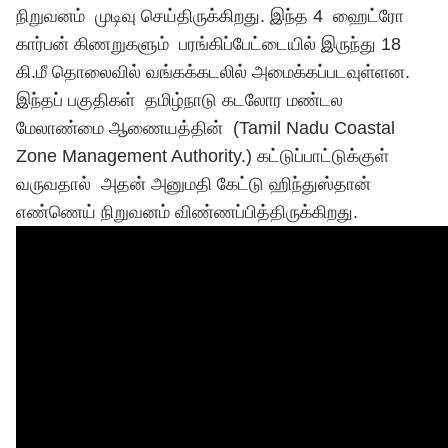
நிறுவனம் முடிவு செய்திருக்கிறது. இந்த 4 ஹைட்ரோ
கார்பன் கிணறுகளும் பரங்கிப்பேட்டையில் இருந்து 18
கி.மீ தொலைவில் வங்கக்கடலில் அமைக்கப்படவுள்ளன.
இந்தப் பகுதிகள் தமிழ்நாடு கடலோர மண்டல
மேலாண்மை ஆணையத்தின் (Tamil Nadu Coastal
Zone Management Authority.) கட்டுப்பாட்டுக்குள்
வருவதால் அதன் அனுமதி கேட்டு ஹிந்துஸ்தான்
எண்ணெய் நிறுவனம் விண்ணப்பித்திருக்கிறது.