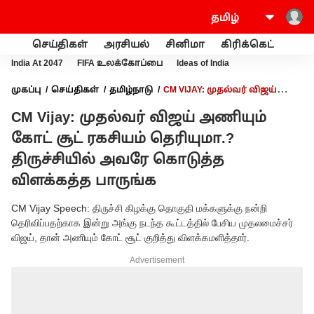
செய்திகள்
அரசியல்
சினிமா
கிரிக்கெட்
வணி
India At 2047
FIFA உலக்கோப்பை
Ideas of India
முகப்பு
செய்திகள்
தமிழ்நாடு
CM VIJAY: முதல்வர் விஜய்
அணியும் கோட் சூட் ரகசியம் தெரியுமா.? திருச்சியில் அவரே
CM Vijay: முதல்வர் விஜய் அணியும்
கொடுத்த விளக்கத்த பாருங்க
கோட் சூட் ரகசியம் தெரியுமா.?
திருச்சியில் அவரே கொடுத்த
விளக்கத்த பாருங்க
CM Vijay Speech: திருச்சி கிழக்கு தொகுதி மக்களுக்கு நன்றி
தெரிவிப்பதற்காக இன்று அங்கு நடந்த கூட்டத்தில் பேசிய முதலமைச்சர்
விஜய், தான் அணியும் கோட் சூட் குறித்து விளக்கமளித்தார்.
Advertisement