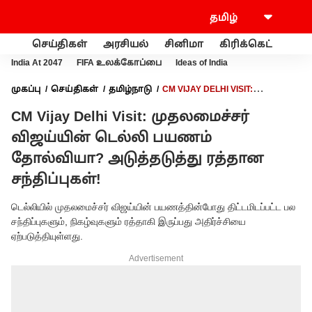
செய்திகள்
அரசியல்
சினிமா
கிரிக்கெட்
வணி
India At 2047
FIFA உலக்கோப்பை
Ideas of India
முகப்பு
செய்திகள்
தமிழ்நாடு
CM VIJAY DELHI VISIT:
முதலமைச்சர் விஜய்யின் டெல்லி பயணம் தோல்வியா?
CM Vijay Delhi Visit: முதலமைச்சர்
அடுத்தடுத்து ரத்தான சந்திப்புகள்!
விஜய்யின் டெல்லி பயணம்
தோல்வியா? அடுத்தடுத்து ரத்தான
சந்திப்புகள்!
டெல்லியில் முதலமைச்சர் விஜய்யின் பயணத்தின்போது திட்டமிடப்பட்ட பல
சந்திப்புகளும், நிகழ்வுகளும் ரத்தாகி இருப்பது அதிர்ச்சியை
ஏற்படுத்தியுள்ளது.
Advertisement