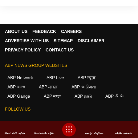
ABOUT US
FEEDBACK
CAREERS
ADVERTISE WITH US
SITEMAP
DISCLAIMER
PRIVACY POLICY
CONTACT US
ABP NEWS GROUP WEBSITES
ABP Network
ABP Live
ABP न्यूज़
ABP আনন্দ
ABP माझा
ABP અસ્મિતા
×
ABP Ganga
ABP ਸਾਂਝਾ
ABP நாடு
ABP దేశం
We use cookies to improve your experience, analyze
traffic, and personalize content. By clicking "Allow", you
FOLLOW US
agree to our use of cookies.
Decline
Allow
This website follows the
DNPA Code of Ethics.
Copyright@2026.
வெப் ஸ்டோரீஸ்
வெப் ஸ்டோரீஸ்
ஷார்ட் வீடியோ
வீடியோக்கள்