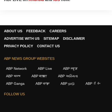
ABOUT US
FEEDBACK
CAREERS
ADVERTISE WITH US
SITEMAP
DISCLAIMER
PRIVACY POLICY
CONTACT US
ABP NEWS GROUP WEBSITES
ABP Network
ABP Live
ABP न्यूज़
ABP আনন্দ
ABP माझा
ABP અસ્મિતા
ABP Ganga
ABP ਸਾਂਝਾ
ABP நாடு
ABP దేశం
FOLLOW US