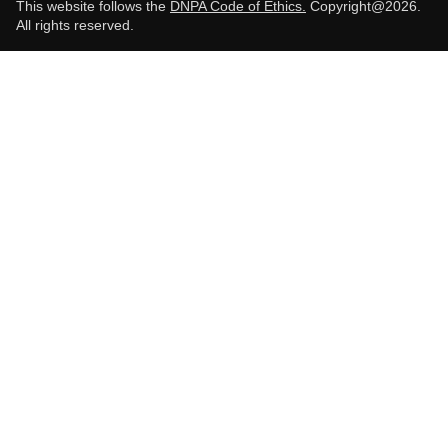
This website follows the
DNPA Code of Ethics.
Copyright@2026.
All rights reserved.