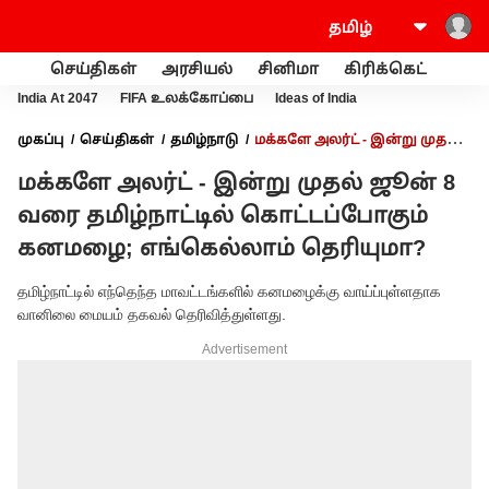
செய்திகள்
அரசியல்
சினிமா
கிரிக்கெட்
வணி
India At 2047
FIFA உலக்கோப்பை
Ideas of India
முகப்பு
செய்திகள்
தமிழ்நாடு
மக்களே அலர்ட் - இன்று முதல்
ஜூன் 8 வரை தமிழ்நாட்டில் கொட்டப்போகும் கனமழை;
மக்களே அலர்ட் - இன்று முதல் ஜூன் 8
எங்கெல்லாம் தெரியுமா?
வரை தமிழ்நாட்டில் கொட்டப்போகும்
கனமழை; எங்கெல்லாம் தெரியுமா?
தமிழ்நாட்டில் எந்தெந்த மாவட்டங்களில் கனமழைக்கு வாய்ப்புள்ளதாக
வானிலை மையம் தகவல் தெரிவித்துள்ளது.
Advertisement