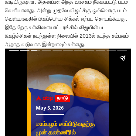
நாடியிருந்தார். அதன்பின் அந்த வாசகம் நீக்கப்பட்டு படம்
வெளியானது. அன்று முதலே
விஜய்
க்கு ஒவ்வொரு படம்
வெளியாவதில் மிகப்பெரிய சிக்கல் ஏற்பட தொடங்கியது.
இதே நேரு உள்விளையாட்டரங்கில் விஜயின் பட
நிகழ்ச்சிகள் நடந்துள்ள நிலையில் 2013ல் நடந்த சம்பவம்
ஆறாத வடுவாக இன்றளவும் உள்ளது.