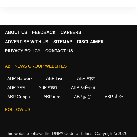
ABOUT US
FEEDBACK
CAREERS
ADVERTISE WITH US
SITEMAP
DISCLAIMER
PRIVACY POLICY
CONTACT US
ABP NEWS GROUP WEBSITES
ABP Network
ABP Live
ABP न्यूज़
ABP আনন্দ
ABP माझा
ABP અસ્મિતા
ABP Ganga
ABP ਸਾਂਝਾ
ABP நாடு
ABP దేశం
FOLLOW US
This website follows the
DNPA Code of Ethics.
Copyright@2026.