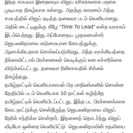
இந்த சம்பவம் இன்றளவும் விஜய் ரசிகர்களால் மறக்க
முடியாத நிகழ்வாக உள்ளது. அதற்கு காரணம் அந்த
சமயத்தில் விஜய் நடித்த தலைவா படம் வெளியானது.
அதில் டைட்டிலுக்கு கீழே “Time To Lead" என்ற வாசகம்
இடம்பெற்றது. இது அப்போதைய முதலமைச்சர்
ஜெயலலிதாவை கடுமையான கோபத்துக்கு
ஆளாக்கியதாக சொல்லப்படுகிறது. அந்த வாக்கியத்தை
நீக்காவிட்டால் பிரச்னைகள் வெடிக்கும் என எச்சரிக்கை
விடுக்கப்பட்டது. தலைவா ரிலீஸாவதில் சிக்கல்
நிகழ்ந்தது.
தமிழ்நாட்டில் வெளியாகாமல் பிற மாநிலங்களில் சொன்ன
தேதியில் படம் வெளியாக 10 நாட்கள் கழித்தே
தமிழ்நாட்டில் வெளியிடப்பட்டது. இந்த பட பிரச்னைக்காக
கோடநாட்டுக்கு சென்றிருந்த ஜெயலலிதாவை விஜய்
நேரில் சந்திக்க சென்றார். இதனைத் தொடர்ந்து விஜய்
வீடியோ ஒன்றை வெளியிட்டு ஜெயலலிதாவின் உதவியை