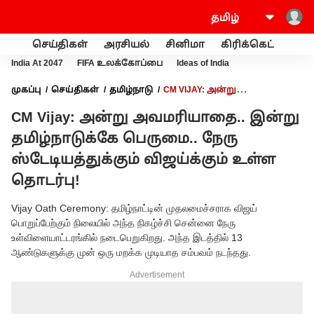
செய்திகள்
அரசியல்
சினிமா
கிரிக்கெட்
வணி
India At 2047
FIFA உலக்கோப்பை
Ideas of India
முகப்பு
செய்திகள்
தமிழ்நாடு
CM VIJAY: அன்று
அவமரியாதை.. இன்று தமிழ்நாடுக்கே பெருமை.. நேரு
CM Vijay: அன்று அவமரியாதை.. இன்று
ஸ்டேடியத்துக்கும் விஜய்க்கும் உள்ள தொடர்பு!
தமிழ்நாடுக்கே பெருமை.. நேரு
ஸ்டேடியத்துக்கும் விஜய்க்கும் உள்ள
தொடர்பு!
Vijay Oath Ceremony: தமிழ்நாட்டின் முதலமைச்சராக விஜய்
பொறுப்பேற்கும் நிலையில் அந்த நிகழ்ச்சி சென்னை நேரு
உள்விளையாட்டரங்கில் நடைபெறுகிறது. அந்த இடத்தில் 13
ஆண்டுகளுக்கு முன் ஒரு மறக்க முடியாத சம்பவம் நடந்தது.
Advertisement