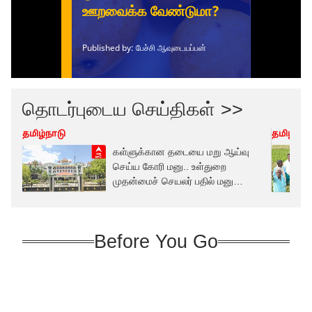
தொடர்புடைய செய்திகள் >>
தமிழ்நாடு
தமிழ்நாட
கள்ளுக்கான தடையை மறு ஆய்வு
செய்ய கோரி மனு.. உள்துறை
முதன்மைச் செயலர் பதில் மனு
தாக்கல் செய்ய உத்தரவு !
Before You Go