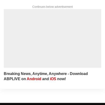
focus are Education, Jobs, Politics,
Continues below advertisement
Psychology, Women, Health, Positive and
Social Awareness news. She is the author of
3 books and got many awards. She keenly
researches and provides accurate and
detailed updated news on Education, Jobs
which are important to each and everyone.
In addition to that, she writes news and
articles related to politics, national and
international events to the public. Currently
she works as Associate Producer in ABP
NADU Tamil website.
Breaking News, Anytime, Anywhere - Download
ABPLIVE on
Android
and
iOS
now!