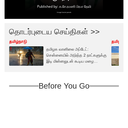
தொடர்புடைய செய்திகள் >>
தமிழ்நாடு
தமிழ்நாட
தமிழக வானிலை அப்டேட்:
சென்னையில் அடுத்த 2 நாட்களுக்கு
இடி மின்னலுடன் கூடிய மழை
எச்சரிக்கை
Before You Go