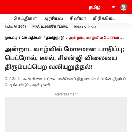
செய்திகள்
அரசியல்
சினிமா
கிரிக்கெட்
வணி
India At 2047
FIFA உலக்கோப்பை
Ideas of India
முகப்பு
செய்திகள்
தமிழ்நாடு
அன்றாட வாழ்வில் மோசமான
பாதிப்பு; பெட்ரோல், டீசல், சிஎன்ஜி விலையை திரும்பப்பெற
அன்றாட வாழ்வில் மோசமான பாதிப்பு;
வலியுறுத்தல்!
பெட்ரோல், டீசல், சிஎன்ஜி விலையை
திரும்பப்பெற வலியுறுத்தல்!
பெட்ரோல், டீசல் விலை உயர்வை எண்ணெய் நிறுவனங்கள் உடனே திரும்பப்
பெற வேண்டும்- அன்புமணி
Advertisement