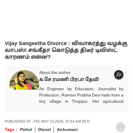
Vijay Sangeetha Divorce : விவாகரத்து வழக்கு
வாபஸ்! சங்கீதா கொடுத்த திடீர் டிவிஸ்ட்
காரணம் என்ன?
About the author
க.சே.ரமணி பிரபா தேவி
An Engineer by Education, Journalist by
Profession, Ramani Prabha Devi hails from a
tiny village in Tiruppur. Her agricultural
background influenced to take part in the
welfare of society.She quit her job from IT
industry and joined Journalism with utmost
PUBLISHED AT : FRI, MAY 15,2026, 10:54 AM (IST)
enthusiasm. She has been working in Tamil
Tags :
Petrol
Diesel
Anbumani
media for the past 11 years. Her areas of