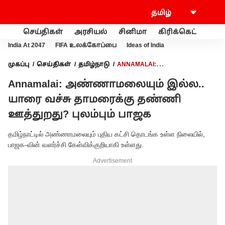
செய்திகள்
அரசியல்
சினிமா
கிரிக்கெட்
வணி
India At 2047
FIFA உலக்கோப்பை
Ideas of India
முகப்பு
செய்திகள்
தமிழ்நாடு
ANNAMALAI:
அண்ணாமலையும் இல்ல.. யாரை வச்சு தாமரைக்கு தண்ணி
Annamalai: அண்ணாமலையும் இல்ல..
ஊத்துறது? புலம்பும் பாஜக
யாரை வச்சு தாமரைக்கு தண்ணி
ஊத்துறது? புலம்பும் பாஜக
தமிழ்நாட்டில் அண்ணாமலையும் புதிய கட்சி தொடங்க உள்ள நிலையில்,
பாஜக-வின் வளர்ச்சி கேள்விக்குறியாகி உள்ளது.
Advertisement