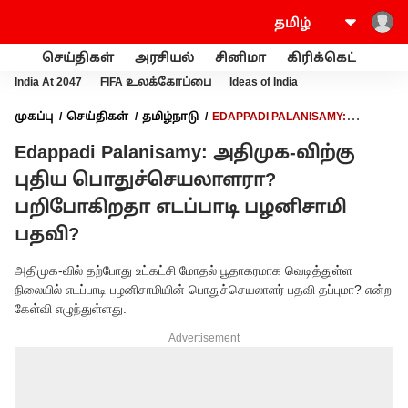
செய்திகள்
அரசியல்
சினிமா
கிரிக்கெட்
வணி
India At 2047
FIFA உலக்கோப்பை
Ideas of India
முகப்பு
செய்திகள்
தமிழ்நாடு
EDAPPADI PALANISAMY:
அதிமுக-விற்கு புதிய பொதுச்செயலாளரா? பறிபோகிறதா
Edappadi Palanisamy: அதிமுக-விற்கு
எடப்பாடி பழனிசாமி பதவி?
புதிய பொதுச்செயலாளரா?
பறிபோகிறதா எடப்பாடி பழனிசாமி
பதவி?
அதிமுக-வில் தற்போது உட்கட்சி மோதல் பூதாகரமாக வெடித்துள்ள
நிலையில் எடப்பாடி பழனிசாமியின் பொதுச்செயலாளர் பதவி தப்புமா? என்ற
கேள்வி எழுந்துள்ளது.
Advertisement