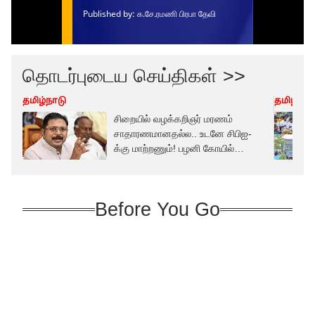
தொடர்புடைய செய்திகள் >>
தமிழ்நாடு
தமிழ்நாட
சிறையில் வழக்கறிஞர் மரணம்
சாதாரணமானதல்ல.. உடனே சிபிஐ-
க்கு மாற்றணும்! பழனி கோயில்
விவகாரத்தில் கொதிக்கும் டிடிவி
தினகரன்
Before You Go