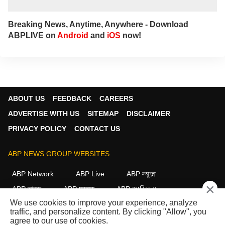
Breaking News, Anytime, Anywhere - Download
ABPLIVE on
Android
and
iOS
now!
ABOUT US
FEEDBACK
CAREERS
ADVERTISE WITH US
SITEMAP
DISCLAIMER
PRIVACY POLICY
CONTACT US
ABP NEWS GROUP WEBSITES
ABP Network
ABP Live
ABP न्यूज़
×
ABP আনন্দ
ABP माझा
ABP અસ્મિતા
We use cookies to improve your experience, analyze
ABP Ganga
ABP ਸਾਂਝਾ
ABP நாடு
ABP దేశం
traffic, and personalize content. By clicking "Allow", you
agree to our use of cookies.
FOLLOW US