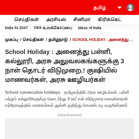
செய்திகள்
அரசியல்
சினிமா
கிரிக்கெட்
வணி
India At 2047
FIFA உலக்கோப்பை
Ideas of India
முகப்பு
செய்திகள்
தமிழ்நாடு
SCHOOL HOLIDAY : அனைத்து
பள்ளி, கல்லூரி, அரசு அலுவலகங்களுக்கு 3 நாள் தொடர்
School Holiday : அனைத்து பள்ளி,
விடுமுறை.! குஷியில் மாணவர்கள், அரசு ஊழியர்கள்
கல்லூரி, அரசு அலுவலகங்களுக்கு 3
நாள் தொடர் விடுமுறை.! குஷியில்
மாணவர்கள், அரசு ஊழியர்கள்
School consecutive holidays : தமிழகத்தில் அரசு ஊழியர்கள், பள்ளி
மற்றும் கல்லூரிகளுக்கு தொடர்ந்து 3 நாட்கள் விடுமுறை வரவுள்ளதால்
சந்தோஷத்தில் மாணவர்கள் துள்ளி குதித்து கொண்டாடி வருகின்றனர்
Advertisement