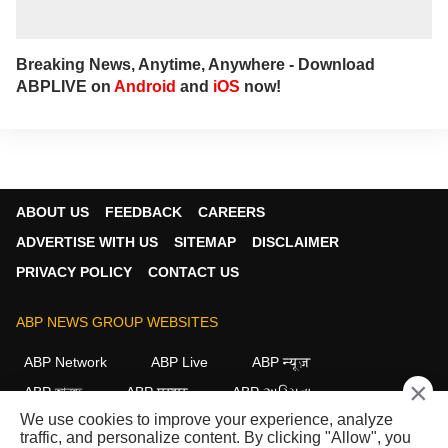
Breaking News, Anytime, Anywhere - Download
ABPLIVE on
Android
and
iOS
now!
ABOUT US
FEEDBACK
CAREERS
ADVERTISE WITH US
SITEMAP
DISCLAIMER
PRIVACY POLICY
CONTACT US
ABP NEWS GROUP WEBSITES
ABP Network
ABP Live
ABP न्यूज़
×
ABP আনন্দ
ABP माझा
ABP અસ્મિતા
We use cookies to improve your experience, analyze
ABP Ganga
ABP ਸਾਂਝਾ
ABP நாடு
ABP దేశం
traffic, and personalize content. By clicking "Allow", you