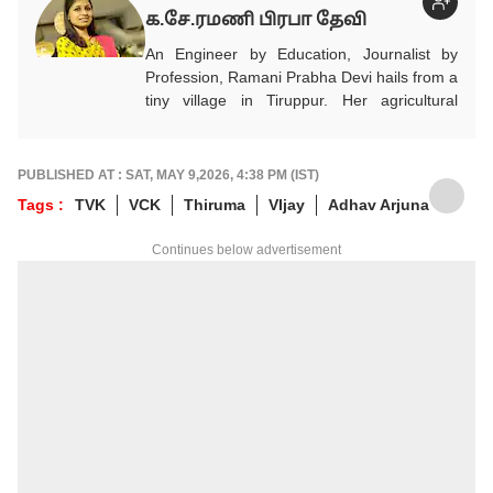
க.சே.ரமணி பிரபா தேவி
An Engineer by Education, Journalist by
Profession, Ramani Prabha Devi hails from a
tiny village in Tiruppur. Her agricultural
background influenced to take part in the
welfare of society.She quit her job from IT
industry and joined Journalism with utmost
PUBLISHED AT : SAT, MAY 9,2026, 4:38 PM (IST)
enthusiasm. She has been working in Tamil
Tags :
TVK
VCK
Thiruma
VIjay
Adhav Arjuna
media for the past 11 years. Her areas of
focus are Education, Jobs, Politics,
Continues below advertisement
Psychology, Women, Health, Positive and
Social Awareness news. She is the author of
3 books and got many awards. She keenly
researches and provides accurate and
detailed updated news on Education, Jobs
which are important to each and everyone.
In addition to that, she writes news and
articles related to politics, national and
international events to the public. Currently
she works as Associate Producer in ABP
NADU Tamil website.