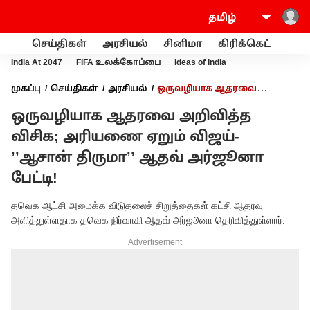
செய்திகள்
அரசியல்
சினிமா
கிரிக்கெட்
வணி
India At 2047
FIFA உலக்கோப்பை
Ideas of India
முகப்பு
செய்திகள்
அரசியல்
ஒருவழியாக ஆதரவை
அறிவித்த விசிக; அரியணை ஏறும் விஜய்- ’’ஆசான் திருமா’’ ஆதவ்
ஒருவழியாக ஆதரவை அறிவித்த
அர்ஜூனா பேட்டி!
விசிக; அரியணை ஏறும் விஜய்-
’’ஆசான் திருமா’’ ஆதவ் அர்ஜூனா
பேட்டி!
தவெக ஆட்சி அமைக்க விடுதலைச் சிறுத்தைகள் கட்சி ஆதரவு
அளித்துள்ளதாக தவெக நிர்வாகி ஆதவ் அர்ஜூனா தெரிவித்துள்ளார்.
Advertisement