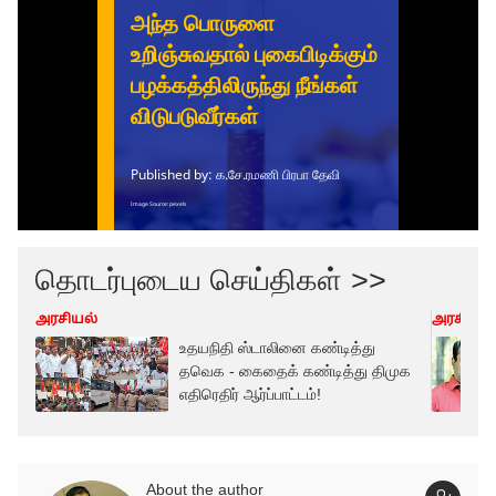
தொடர்புடைய செய்திகள் >>
அரசியல்
அரசியல்
உதயநிதி ஸ்டாலினை கண்டித்து
தவெக - கைதைக் கண்டித்து திமுக
எதிரெதிர் ஆர்ப்பாட்டம்!
About the author