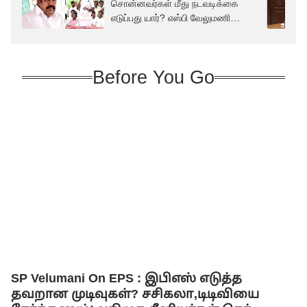
சொன்னவர்கள் மீது நடவடிக்கை
எடுப்பது யார்? எஸ்பி வேலுமணி
கேள்வி
Before You Go
SP Velumani On EPS : இபிஎஸ் எடுத்த
தவறான முடிவுகள்? சசிகலா,டிடிவியை