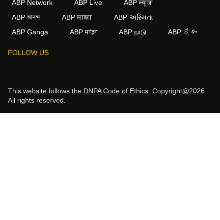
ABP Network
ABP Live
ABP न्यूज़
ABP আনন্দ
ABP माझा
ABP અસ્મિતા
ABP Ganga
ABP ਸਾਂਝਾ
ABP நாடு
ABP దేశం
FOLLOW US
This website follows the
DNPA Code of Ethics.
Copyright@2026.
All rights reserved.