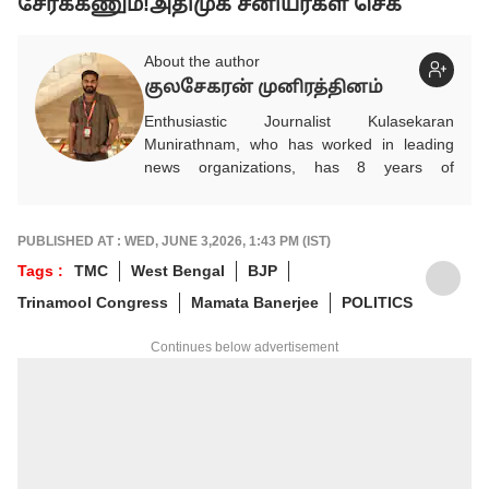
சேர்க்கணும்!அதிமுக சீனியர்கள் செக்
About the author
குலசேகரன் முனிரத்தினம்
Enthusiastic Journalist Kulasekaran
Munirathnam, who has worked in leading
news organizations, has 8 years of
experience in the media industry. He entered
the media industry on his own volition after
completing his studies in Mechanical
PUBLISHED AT : WED, JUNE 3,2026, 1:43 PM (IST)
Engineering. He researches and provides
Tags :
TMC
West Bengal
BJP
accurate and detailed updated news on
Trinamool Congress
Mamata Banerjee
POLITICS
automobiles, which play a vital role in
people's daily commute, financial advice for
Continues below advertisement
future savings, and infrastructure for
development. In addition, he brings
information related to politics and
international events to the public through
news. He works as an Associate Producer
on the ABP NADU Tamil website.