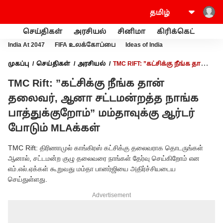
செய்திகள்
அரசியல்
சினிமா
கிரிக்கெட்
வணி
India At 2047
FIFA உலக்கோப்பை
Ideas of India
முகப்பு
செய்திகள்
அரசியல்
TMC RIFT: ”கட்சிக்கு நீங்க தான்
தலைவர், ஆனா சட்டமன்றத்த நாங்க பாத்துக்குறோம்” மம்தாவுக்கு
TMC Rift: ”கட்சிக்கு நீங்க தான்
ஆர்டர் போடும் MLAக்கள்
தலைவர், ஆனா சட்டமன்றத்த நாங்க
பாத்துக்குறோம்” மம்தாவுக்கு ஆர்டர்
போடும் MLAக்கள்
TMC Rift: திரிணாமுல் காங்கிரஸ் கட்சிக்கு தலைவராக தொடருங்கள்
ஆனால், சட்டமன்ற குழு தலைவரை நாங்கள் தேர்வு செய்கிறோம் என
எம்.எல்.ஏக்கள் கூறுவது மம்தா பானர்ஜியை அதிர்ச்சியடைய
செய்துள்ளது.
Advertisement