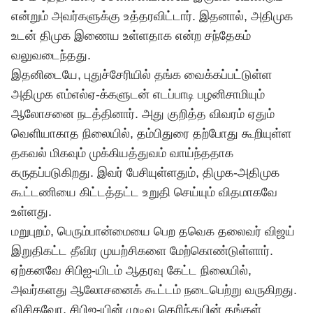
என்றும் அவர்களுக்கு உத்தரவிட்டார். இதனால், அதிமுக
உடன் திமுக இணைய உள்ளதாக என்ற சந்தேகம்
வலுவடைந்தது.
இதனிடையே, புதுச்சேரியில் தங்க வைக்கப்பட்டுள்ள
அதிமுக எம்எல்ஏ-க்களுடன் எடப்பாடி பழனிசாமியும்
ஆலோசனை நடத்தினார். அது குறித்த விவரம் ஏதும்
வெளியாகாத நிலையில், தம்பிதுரை தற்போது கூறியுள்ள
தகவல் மிகவும் முக்கியத்துவம் வாய்ந்ததாக
கருதப்படுகிறது. இவர் பேசியுள்ளதும், திமுக-அதிமுக
கூட்டணியை கிட்டத்தட்ட உறுதி செய்யும் விதமாகவே
உள்ளது.
மறுபுறம், பெரும்பான்மையை பெற தவெக தலைவர்
விஜய்
இறுதிகட்ட தீவிர முயற்சிகளை மேற்கொண்டுள்ளார்.
ஏற்கனவே சிபிஐ-யிடம் ஆதரவு கேட்ட நிலையில்,
அவர்களது ஆலோசனைக் கூட்டம் நடைபெற்று வருகிறது.
விசிகவோ, சிபிஐ-யின் முடிவு தெரிந்துபின் தங்கள்