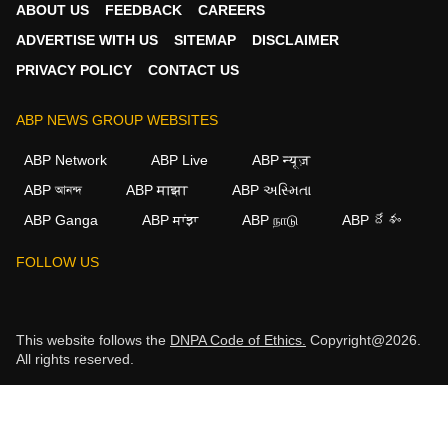
ABOUT US
FEEDBACK
CAREERS
ADVERTISE WITH US
SITEMAP
DISCLAIMER
PRIVACY POLICY
CONTACT US
ABP NEWS GROUP WEBSITES
ABP Network
ABP Live
ABP न्यूज़
ABP আনন্দ
ABP माझा
ABP અસ્મિતા
ABP Ganga
ABP ਸਾਂਝਾ
ABP நாடு
ABP దేశం
FOLLOW US
This website follows the
DNPA Code of Ethics.
Copyright@2026.
All rights reserved.