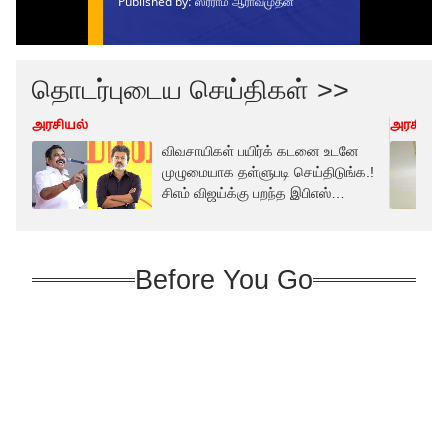
தொடர்புடைய செய்திகள் >>
அரசியல்
அரசியல்
விவசாயிகள் பயிர்க் கடனை உடனே
முழுமையாக தள்ளுபடி செய்திடுங்க.!
சிஎம் விஜய்க்கு பறந்த இபிஎஸ்
அறிக்கை
Before You Go