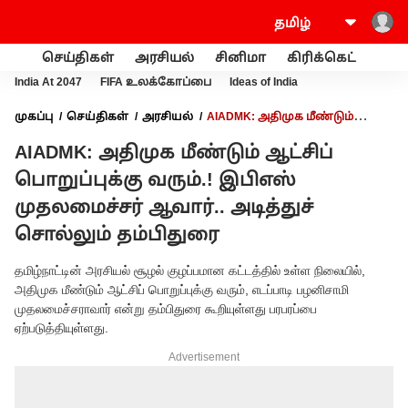
செய்திகள்
அரசியல்
சினிமா
கிரிக்கெட்
வணி
India At 2047
FIFA உலக்கோப்பை
Ideas of India
முகப்பு
செய்திகள்
அரசியல்
AIADMK: அதிமுக மீண்டும்
ஆட்சிப் பொறுப்புக்கு வரும்.! இபிஎஸ் முதலமைச்சர் ஆவார்..
AIADMK: அதிமுக மீண்டும் ஆட்சிப்
அடித்துச் சொல்லும் தம்பிதுரை
பொறுப்புக்கு வரும்.! இபிஎஸ்
முதலமைச்சர் ஆவார்.. அடித்துச்
சொல்லும் தம்பிதுரை
தமிழ்நாட்டின் அரசியல் சூழல் குழப்பமான கட்டத்தில் உள்ள நிலையில்,
அதிமுக மீண்டும் ஆட்சிப் பொறுப்புக்கு வரும், எடப்பாடி பழனிசாமி
முதலமைச்சராவார் என்று தம்பிதுரை கூறியுள்ளது பரபரப்பை
ஏற்படுத்தியுள்ளது.
Advertisement