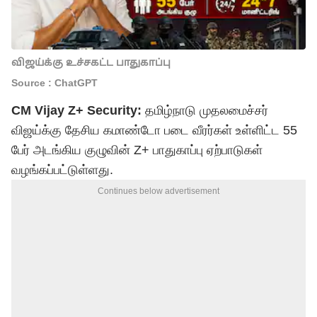
விஜய்க்கு உச்சகட்ட பாதுகாப்பு
Source : ChatGPT
CM Vijay Z+ Security:
தமிழ்நாடு முதலமைச்சர்
விஜய்க்கு தேசிய கமாண்டோ படை வீரர்கள் உள்ளிட்ட 55
பேர் அடங்கிய குழுவின் Z+ பாதுகாப்பு ஏற்பாடுகள்
வழங்கப்பட்டுள்ளது.
Continues below advertisement