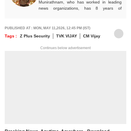
Munirathnam, who has worked in leading
news organizations, has 8 years of
experience in the media industry. He entered
the media industry on his own volition after
completing his studies in Mechanical
PUBLISHED AT : MON, MAY 11,2026, 12:45 PM (IST)
Engineering. He researches and provides
Tags :
Z Plus Security
TVK VIJAY
CM Vijay
accurate and detailed updated news on
automobiles, which play a vital role in
Continues below advertisement
people's daily commute, financial advice for
future savings, and infrastructure for
development. In addition, he brings
information related to politics and
international events to the public through
news. He works as an Associate Producer
on the ABP NADU Tamil website.