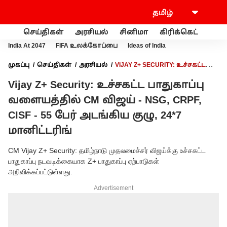
செய்திகள்
அரசியல்
சினிமா
கிரிக்கெட்
வணி
India At 2047
FIFA உலக்கோப்பை
Ideas of India
முகப்பு
செய்திகள்
அரசியல்
VIJAY Z+ SECURITY: உச்சகட்ட
பாதுகாப்பு வளையத்தில் CM விஜய் - NSG, CRPF, CISF - 55 பேர்
Vijay Z+ Security: உச்சகட்ட பாதுகாப்பு
அடங்கிய குழு, 24*7 மானிட்டரிங்
வளையத்தில் CM விஜய் - NSG, CRPF,
CISF - 55 பேர் அடங்கிய குழு, 24*7
மானிட்டரிங்
CM Vijay Z+ Security: தமிழ்நாடு முதலமைச்சர் விஜய்க்கு உச்சகட்ட
பாதுகாப்பு நடவடிக்கையாக Z+ பாதுகாப்பு ஏற்பாடுகள்
அறிவிக்கப்பட்டுள்ளது.
Advertisement