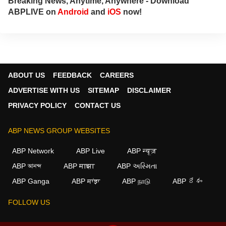
Breaking News, Anytime, Anywhere - Download
ABPLIVE on
Android
and
iOS
now!
ABOUT US
FEEDBACK
CAREERS
ADVERTISE WITH US
SITEMAP
DISCLAIMER
PRIVACY POLICY
CONTACT US
ABP NEWS GROUP WEBSITES
ABP Network
ABP Live
ABP न्यूज़
ABP আনন্দ
ABP माझा
ABP અસ્મિતા
×
ABP Ganga
ABP ਸਾਂਝਾ
ABP நாடு
ABP దేశం
We use cookies to improve your experience, analyze
traffic, and personalize content. By clicking "Allow", you
FOLLOW US
agree to our use of cookies.