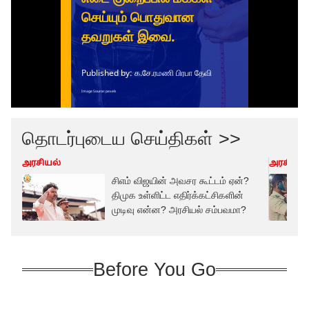
தொடர்புடைய செய்திகள் >>
அரசியல்
அரசியல்
சிஎம் விஜயின் அவசர கூட்டம் ஏன்?
திமுக உள்ளிட்ட எதிர்க்கட்சிகளின்
முடிவு என்ன? அரசியல் சம்பவமா?
Before You Go