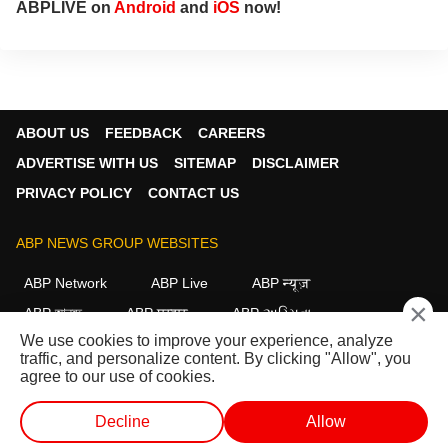
ABPLIVE on
Android
and
iOS
now!
ABOUT US
FEEDBACK
CAREERS
ADVERTISE WITH US
SITEMAP
DISCLAIMER
PRIVACY POLICY
CONTACT US
ABP NEWS GROUP WEBSITES
ABP Network
ABP Live
ABP न्यूज़
×
ABP আনন্দ
ABP माझा
ABP અસ્મિતા
We use cookies to improve your experience, analyze
ABP Ganga
ABP ਸਾਂਝਾ
ABP நாடு
ABP దేశం
traffic, and personalize content. By clicking "Allow", you
agree to our use of cookies.
FOLLOW US
Decline
Allow