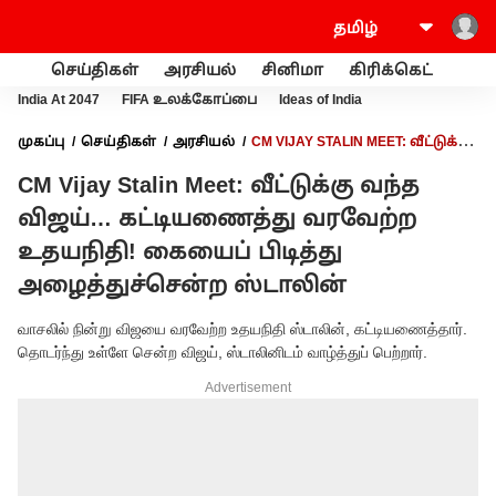
செய்திகள்
அரசியல்
சினிமா
கிரிக்கெட்
வணி
India At 2047
FIFA உலக்கோப்பை
Ideas of India
முகப்பு
செய்திகள்
அரசியல்
CM VIJAY STALIN MEET: வீட்டுக்கு
வந்த விஜய்… கட்டியணைத்து வரவேற்ற உதயநிதி! கையைப்
CM Vijay Stalin Meet: வீட்டுக்கு வந்த
பிடித்து அழைத்துச்சென்ற ஸ்டாலின்
விஜய்… கட்டியணைத்து வரவேற்ற
உதயநிதி! கையைப் பிடித்து
அழைத்துச்சென்ற ஸ்டாலின்
வாசலில் நின்று விஜயை வரவேற்ற உதயநிதி ஸ்டாலின், கட்டியணைத்தார்.
தொடர்ந்து உள்ளே சென்ற விஜய், ஸ்டாலினிடம் வாழ்த்துப் பெற்றார்.
Advertisement