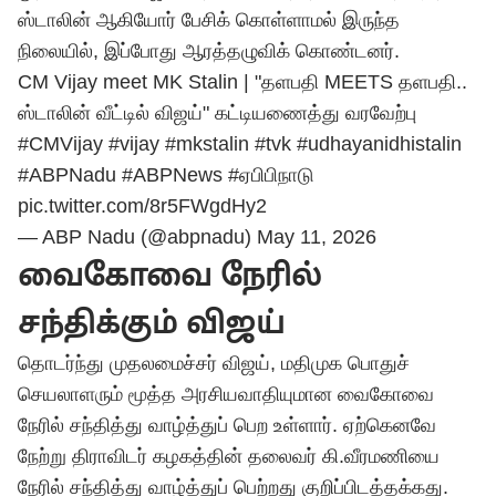
ஸ்டாலின் ஆகியோர் பேசிக் கொள்ளாமல் இருந்த
நிலையில், இப்போது ஆரத்தழுவிக் கொண்டனர்.
CM Vijay meet MK Stalin | "தளபதி MEETS தளபதி..
ஸ்டாலின் வீட்டில் விஜய்" கட்டியணைத்து வரவேற்பு
#CMVijay
#vijay
#mkstalin
#tvk
#udhayanidhistalin
#ABPNadu
#ABPNews
#ஏபிபிநாடு
pic.twitter.com/8r5FWgdHy2
— ABP Nadu (@abpnadu)
May 11, 2026
வைகோவை நேரில்
சந்திக்கும் விஜய்
தொடர்ந்து முதலமைச்சர் விஜய், மதிமுக பொதுச்
செயலாளரும் மூத்த அரசியவாதியுமான வைகோவை
நேரில் சந்தித்து வாழ்த்துப் பெற உள்ளார். ஏற்கெனவே
நேற்று திராவிடர் கழகத்தின் தலைவர் கி.வீரமணியை
நேரில் சந்தித்து வாழ்த்துப் பெற்றது குறிப்பிடத்தக்கது.