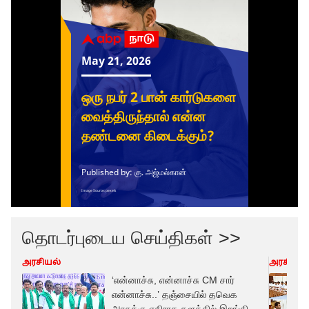
தொடர்புடைய செய்திகள் >>
அரசியல்
அரசியல்
‘என்னாச்சு, என்னாச்சு CM சார்
என்னாச்சு..’ தஞ்சையில் தவெக