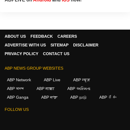
ABOUT US
FEEDBACK
CAREERS
ADVERTISE WITH US
SITEMAP
DISCLAIMER
PRIVACY POLICY
CONTACT US
ABP NEWS GROUP WEBSITES
ABP Network
ABP Live
ABP न्यूज़
ABP আনন্দ
ABP माझा
ABP અસ્મિતા
ABP Ganga
ABP ਸਾਂਝਾ
ABP நாடு
ABP దేశం
FOLLOW US