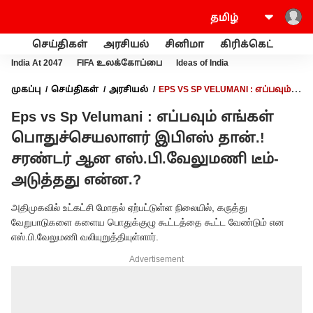
செய்திகள்
அரசியல்
சினிமா
கிரிக்கெட்
வணி
India At 2047
FIFA உலக்கோப்பை
Ideas of India
முகப்பு
செய்திகள்
அரசியல்
EPS VS SP VELUMANI : எப்பவும்
எங்கள் பொதுச்செயலாளர் இபிஎஸ் தான்.! சரண்டர் ஆன
Eps vs Sp Velumani : எப்பவும் எங்கள்
எஸ்.பி.வேலுமணி டீம்- அடுத்தது என்ன.?
பொதுச்செயலாளர் இபிஎஸ் தான்.!
சரண்டர் ஆன எஸ்.பி.வேலுமணி டீம்-
அடுத்தது என்ன.?
அதிமுகவில் உட்கட்சி மோதல் ஏற்பட்டுள்ள நிலையில், கருத்து
வேறுபாடுகளை களைய பொதுக்குழு கூட்டத்தை கூட்ட வேண்டும் என
எஸ்.பி.வேலுமணி வலியுறுத்தியுள்ளார்.
Advertisement