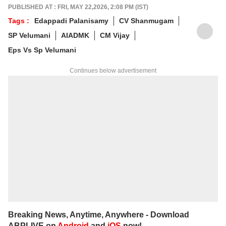
PUBLISHED AT : FRI, MAY 22,2026, 2:08 PM (IST)
Tags :
Edappadi Palanisamy
CV Shanmugam
SP Velumani
AIADMK
CM Vijay
Eps Vs Sp Velumani
Continues below advertisement
Breaking News, Anytime, Anywhere - Download
ABPLIVE on
Android
and
iOS
now!