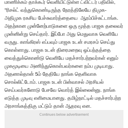
மாணிக்கம் தாக்கூர் வெளியிட்டுள்ள ட்விட்டர் பதிவில்,
“
ரிசல்ட் வந்துகொண்டிருந்த நேரத்திலேயே திமுக-
அதிமுக ரகசிய பேச்சுவார்த்தையை ஆரம்பிச்சுட்டாங்க.
அதற்கான முன்னேற்பாடுகளை ஒரு மூத்த பாஜக தலைவர்
முன்னின்று செய்தார். இப்போ அது மெதுவாக வெளியே
வருது. காங்கிரஸ் எப்பவும் பாஜக உடன் சமரசம் செய்து
கொள்ளாது. பாஜக உடன் திரைமறைவு ஒப்பந்தத்தை
வைத்துக்கொண்டு வெளியே மதச்சார்பற்றவர்கள் எனும்
முகமூடியை அணிந்துகொள்பவர்களை நம்ப முடியாது.
அதனால்தான் 5ம் தேதியே நாங்க தெளிவாக
சொல்லிட்டோம். பாஜக உடன் பின்வாசல் அரசியல்
செய்பவர்களோடு பேசவே வொர்த் இல்லைன்னு. நாங்க
எடுத்த முடிவு எளிமையானது. தமிழ்நாட்டில் மதச்சார்பற்ற
அரசாங்கத்திகு மட்டும் தான் ஆதரவு என.
Continues below advertisement