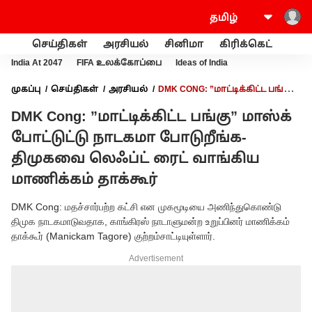
செய்திகள்
அரசியல்
சினிமா
கிரிக்கெட்
வணி
India At 2047
FIFA உலக்கோப்பை
Ideas of India
முகப்பு
செய்திகள்
அரசியல்
DMK CONG: ”மாட்டிக்கிட்ட பங்கு”
மாஸ்க் போட்டுட்டு நாடகமா போடுறீங்க- திமுகவை லெஃப்ட் ரைட்
DMK Cong: ”மாட்டிக்கிட்ட பங்கு” மாஸ்க்
வாங்கிய மாணிக்கம் தாக்கூர்
போட்டுட்டு நாடகமா போடுறீங்க-
திமுகவை லெஃப்ட் ரைட் வாங்கிய
மாணிக்கம் தாக்கூர்
DMK Cong: மதச்சார்பற்ற கட்சி என முகமூடியை அணிந்துகொண்டு
திமுக நாடகமாடுவதாக, காங்கிரஸ் நாடாளுமன்ற உறுப்பினர் மாணிக்கம்
தாக்கூர் (Manickam Tagore) குற்றம்சாட்டியுள்ளார்.
Advertisement