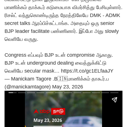
மாணிக்கம் தாக்கூர் கடுமையாக விமர்சித்து பேசியுள்ளார்.
ரிசல்ட் வந்துகொண்டிருந்த நேரத்திலேயே DMK - ADMK
secret talks ஆரம்பிச்சுட்டாங்க. அதையும் ஒரு senior
BJP leader facilitate பண்ணினார். இப்போ அது slowly
வெளியே வருது.
Congress எப்பவும் BJP உடன் compromise ஆகாது.
BJP உடன் underground dealing வைத்துக்கிட்டு
வெளியே secular mask…
https://t.co/gc1ELfaaJY
— Manickam Tagore .B🇮🇳மாணிக்கம் தாகூர்.ப
(@manickamtagore)
May 23, 2026