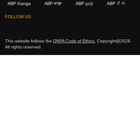
ABP Ganga
ABP ਸਾਂਝਾ
ABP நாடு
ABP దేశం
FOLLOW US
This website follows the
DNPA Code of Ethics.
Copyright@2026.
All rights reserved.