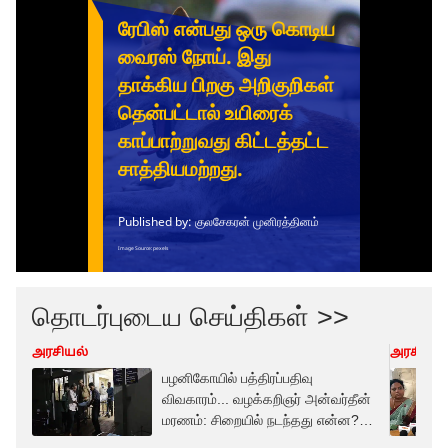
தொடர்புடைய செய்திகள் >>
அரசியல்
அரசியல்
பழனிகோயில் பத்திரப்பதிவு
விவகாரம்... வழக்கறிஞர் அன்வர்தீன்
மரணம்: சிறையில் நடந்தது என்ன?
நீதிபதி விசாரணை!