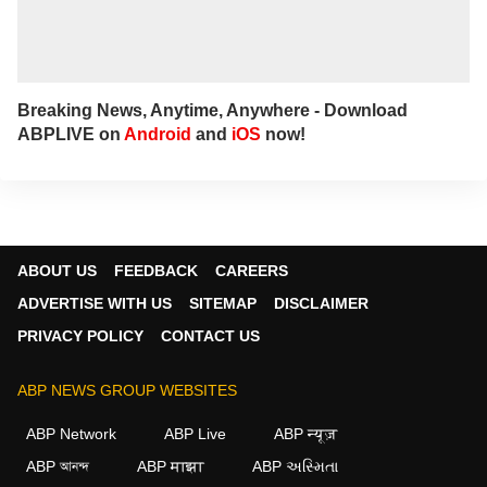
Breaking News, Anytime, Anywhere - Download
ABPLIVE on
Android
and
iOS
now!
ABOUT US
FEEDBACK
CAREERS
ADVERTISE WITH US
SITEMAP
DISCLAIMER
PRIVACY POLICY
CONTACT US
ABP NEWS GROUP WEBSITES
ABP Network
ABP Live
ABP न्यूज़
ABP আনন্দ
ABP माझा
ABP અસ્મિતા