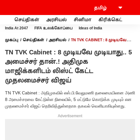
செய்திகள்
அரசியல்
சினிமா
கிரிக்கெட்
வணி
India At 2047
FIFA உலக்கோப்பை
Ideas of India
முகப்பு
செய்திகள்
அரசியல்
TN TVK CABINET : 8 முடியவே
முடியாது.. 5 அமைச்சர் தான்.! அதிமுக மாஜிக்களிடம் லிஸ்ட் கேட்ட
TN TVK Cabinet : 8 முடியவே முடியாது.. 5
முதலமைச்சர் விஜய்
அமைச்சர் தான்.! அதிமுக
மாஜிக்களிடம் லிஸ்ட் கேட்ட
முதலமைச்சர் விஜய்
TN TVK Cabinet : அதிமுகவில் எஸ்.பி.வேலுமணி தலைமையிலான அணி
8 அமைச்சரவை கேட்டுள்ள நிலையில், 5 மட்டுமே கொடுக்க முடியும் என
முதலமைச்சர் விஜய் தெரிவித்துள்ளதாக தகவல் வெளியாகியுள்ளது.
Advertisement