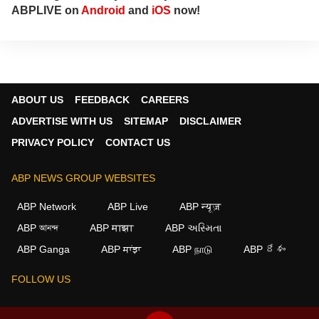
ABPLIVE on
Android
and
iOS
now!
ABOUT US
FEEDBACK
CAREERS
ADVERTISE WITH US
SITEMAP
DISCLAIMER
PRIVACY POLICY
CONTACT US
ABP NEWS GROUP WEBSITES
ABP Network
ABP Live
ABP न्यूज़
ABP আনন্দ
ABP माझा
ABP અસ્મિતા
×
ABP Ganga
ABP ਸਾਂਝਾ
ABP நாடு
ABP దేశం
We use cookies to improve your experience, analyze
traffic, and personalize content. By clicking "Allow", you
FOLLOW US
agree to our use of cookies.
Decline
Allow