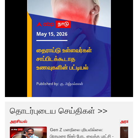
தொடர்புடைய செய்திகள் >>
அரசியல்
அரசியல்
Gen Z மனநிலை புரியவில்லை:
பிரதமரை ரீல்ஸ் போட வைத்த புரட்சி -