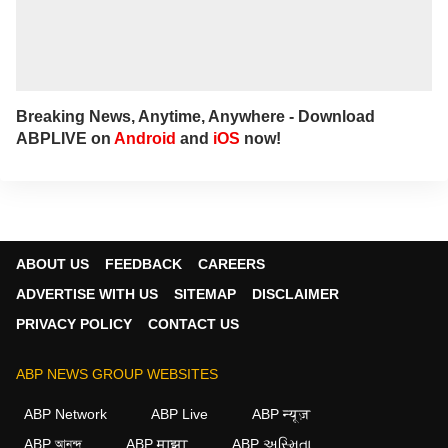
Breaking News, Anytime, Anywhere - Download
ABPLIVE on
Android
and
iOS
now!
ABOUT US
FEEDBACK
CAREERS
ADVERTISE WITH US
SITEMAP
DISCLAIMER
PRIVACY POLICY
CONTACT US
ABP NEWS GROUP WEBSITES
ABP Network
ABP Live
ABP न्यूज़
ABP আনন্দ
ABP माझा
ABP અસ્મિતા