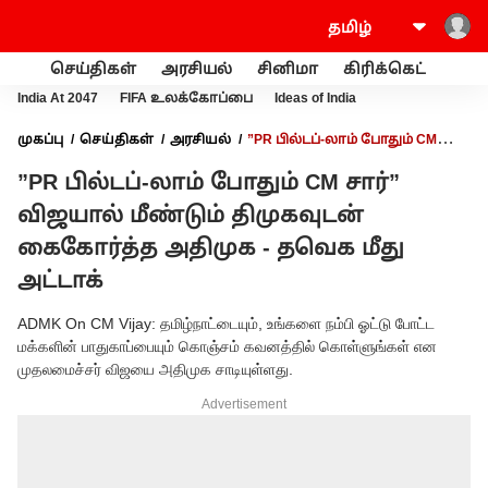
செய்திகள்
அரசியல்
சினிமா
கிரிக்கெட்
வணி
India At 2047
FIFA உலக்கோப்பை
Ideas of India
முகப்பு
செய்திகள்
அரசியல்
”PR பில்டப்-லாம் போதும் CM
சார்” விஜயால் மீண்டும் திமுகவுடன் கைகோர்த்த அதிமுக - தவெக
”PR பில்டப்-லாம் போதும் CM சார்”
மீது அட்டாக்
விஜயால் மீண்டும் திமுகவுடன்
கைகோர்த்த அதிமுக - தவெக மீது
அட்டாக்
ADMK On CM Vijay: தமிழ்நாட்டையும், உங்களை நம்பி ஓட்டு போட்ட
மக்களின் பாதுகாப்பையும் கொஞ்சம் கவனத்தில் கொள்ளுங்கள் என
முதலமைச்சர் விஜயை அதிமுக சாடியுள்ளது.
Advertisement