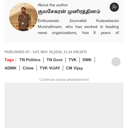
About the author
குலசேகரன் முனிரத்தினம்
Enthusiastic Journalist Kulasekaran
Munirathnam, who has worked in leading
news organizations, has 8 years of
experience in the media industry. He entered
the media industry on his own volition after
completing his studies in Mechanical
PUBLISHED AT : SAT, MAY 30,2026, 11:24 AM (IST)
Engineering. He researches and provides
Tags :
TN Politics
TN Govt
TVK
DMK
accurate and detailed updated news on
ADMK
Crime
TVK VIJAY
CM Vijay
automobiles, which play a vital role in
people's daily commute, financial advice for
Continues below advertisement
future savings, and infrastructure for
development. In addition, he brings
information related to politics and
international events to the public through
news. He works as an Associate Producer
on the ABP NADU Tamil website.