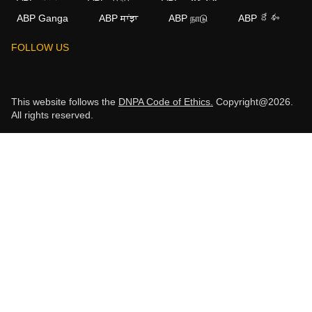
ABP Ganga
ABP ਸਾਂਝਾ
ABP நாடு
ABP దేశం
FOLLOW US
This website follows the
DNPA Code of Ethics.
Copyright@2026.
All rights reserved.