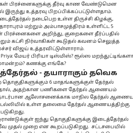
கள் பிரச்னைகளுக்கு தீர்வு காண வேண்டுமென
ம் விஜய்
செந்தில்
TVK ஆட்சி
இன
்நாடகாவிற்கு வர
பாலாஜியை கைது
அமைந்ததில்
வர
் இருந்து உத்தரவு பிறப்பிக்கப்பட்டுள்ளதாம்.
ண்டாம் -
ழ்நாடு
செய்ய தடை.! முன்
ஆட்டோ
இருந்தே
ஆட்டோ
தா
ஆட
த்தேர்தல் நடைபெற உள்ள திருச்சி கிழக்கு,
கே.சிவக்குமார்
ஜாமின் வழங்கி
தடங்கல்தான்..!
செ
ாராபுரம் மற்றும் அம்பாசமுத்திரம் உள்ளிட்ட 5
ீர் அறிவிப்பு -
உச்சநீதிமன்றம்
அவகாசம்
ரூ.
ரணம் என்ன.?
அதிரடி உத்தரவு
நீட்டிக்கப்பட
கூ
் பிரச்னைகளை அறிந்து, குறைகளை தீர்ப்பதில்
வேண்டும் -
யா
றும் கட்சி நிர்வாகிகள் கூடுதல் கவனம் செலுத்த
அரசுக்கு ஸ்டாலின்
ச்சர்
விஜய்
உத்தரவிட்டுள்ளாராம்.
கோரிக்கை
தர் பல்டி
ஆத்தாடி ஆத்தா.!
சபாஷ்..சரியான
SU
Priya: மேயர் பிரியா டிஸ்மிஸ்? ரூல்ஸ மறந்துட்டிங்களா.
த்து வந்த
ஒரே சார்ஜில் 805
போட்டி.! கியா
பி
ிமுக முன்னாள்
கிமீ மைலேஜா.?!
கேரன்ஸ்-க்கு
அட
ாமன்றம்? கணக்கு எங்கே?
ச்சர்கள்..
BMW iX3 EV SUV
நேரடி சவால்.!
மா
தேர்தல் - தயாராகும் தவெக
்மியாகவே
அறிமுகம்; கார்
தட்டித் தூக்குமா
3 ப
்திருக்கும்
சந்தையில் புரட்சி
ஹூண்டாய் நீரா E-
கா
தொகுதிகளுக்கும் 6 மாதங்களுக்குள் தேர்தல்
ெக - காரணம்
MPV.?
அம
்பதால், அதற்கான பணிகளை தேர்தல் ஆணையம்
்ன?
இதுதொடர்பான ஆலோசனைக்காக மாநில தேர்தல் ஆணை
 டெல்லியில் உள்ள தலைமை தேர்தல் ஆணையத்திற்கு
படுகிறது.
 ஓராண்டுக்குள் ஐந்து தொகுதிகளுக்கு இடைத்தேர்தல்
துவே முதல் முறை என கூறப்படுகிறது. சட்டசபையில்