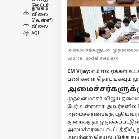
லேட்டர்
தங்கம்
விலை
வெள்ளி
விலை
AQI
அமைச்சர்களுடன் முதலமைச்ச
Source : social media/x
CM Vijay:
எம்.எல்.ஏக்கள் 
பணிகளை தொடங்கவும் முதல
அமைச்சர்களுக்க
முதலமைச்சர் விஜய் தலை
பேர் உள்ளனர். அவர்களி
அமைச்சரவைக்கு புதியவர்க
துறைகளும் ஒதுக்கப்பட்டு
அமைச்சரவை கூட்டத்தில், 
அவற்றை செயல்படுத்த நட