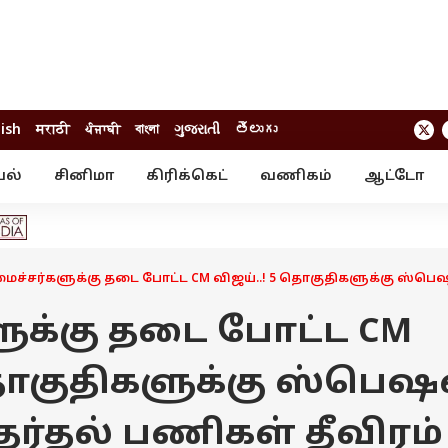
lish
मराठी
ਪੰਜਾਬੀ
বাংলা
ગુજરાતી
తెలుగు
யல்
சினிமா
கிரிக்கெட்
வணிகம்
ஆட்டோ
் ஸ்டோரீஸ்
வேலைவாய்ப்பு
க்ரைம்
ில்நுட்பம்
வீடியோ
ஃபோட்டோ கேல
ச்சர்களுக்கு தடை போட்ட CM விஜய்..! 5 தொகுதிகளுக்கு ஸ்பெஷல
ுக்கு தடை போட்ட CM
தொகுதிகளுக்கு ஸ்பெஷ
தேர்தல் பணிகள் தீவிரம்