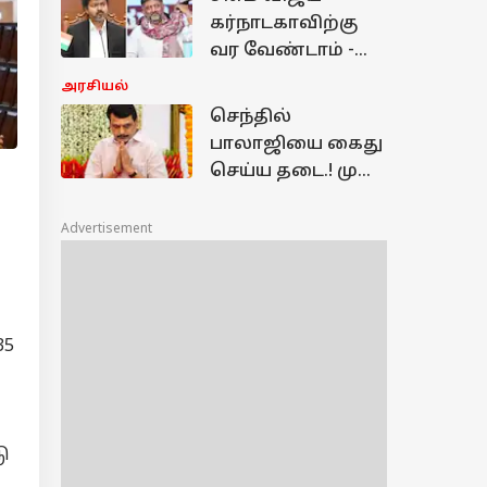
தகவல் சொன்ன
கர்நாடகாவிற்கு
CTR நிர்மல்
வர வேண்டாம் -
டி.கே.சிவக்குமார்
அரசியல்
திடீர் அறிவிப்பு -
செந்தில்
காரணம் என்ன.?
பாலாஜியை கைது
செய்ய தடை.! முன்
ஜாமின் வழங்கி
உச்சநீதிமன்றம்
Advertisement
அதிரடி உத்தரவு
35
ு