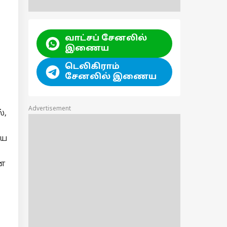
வாட்சப் சேனலில்
இணைய
டெலிகிராம்
சேனலில் இணைய
Advertisement
்,
ிய
ான