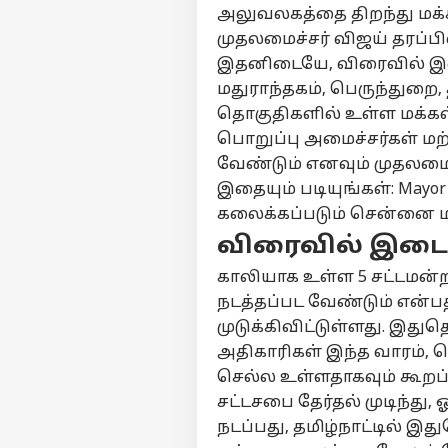
அலுவலகத்தை திறந்து மக்
சிஎ
தொடர்புகொள்ள
கர
முதலமைச்சர் விஜய் தரப்பில
கருத்துக்கேட்பு
வே
தமி
இதனிடையே, விரைவில் இடை
டி.
தனியுரிமை
மதுராந்தகம், பெருந்துறை, த
திட
கொள்கை
கா
தொகுதிகளில் உள்ள மக்கள
பொறுப்பு அமைச்சர்கள் மற்
வேண்டும் எனவும் முதலமை
அந்
இதையும் படியுங்கள்: Mayor 
அடி
LOGIN
அத
கலைக்கப்படும் சென்னை ம
அமை
விரைவில் இடைத்
டம
வைத
காலியாக உள்ள 5 சட்டமன்ற 
தவ
நடத்தப்பட வேண்டும் என
என
முடுக்கிவிட்டுள்ளது. 
அதிகாரிகள் இந்த வாரம்,
செல்ல உள்ளதாகவும் கூறப்
சட்டசபை தேர்தல் முடிந்து,
நடப்பது, தமிழ்நாட்டில் இ