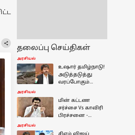
ிட்ட
தலைப்பு செய்திகள்
அரசியல்
உஷார் தமிழ்நாடு!
அடுத்தடுத்து
வரப்போகும்
காலநிலை
அரசியல்
மாற்றம்...
மின் கட்டண
உடனடியாக
சர்ச்சை Vs காவிரி
களத்தில்
பிரச்சனை -
இறங்கிய
கர்நாடகா பயணம்
அரசியல்
முதல்வர்!
குறித்து முக்கிய
சிஎம் விஜய்