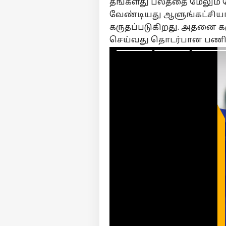
தங்களது பலத்தை மேலும் ம
வேண்டியது ஆளுங்கட்சியான
கருதப்படுகிறது. அதனை க
செய்வது தொடர்பான பண