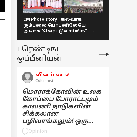
CM Photo story ; கலவரக்
TVK: த.வெ.
கும்பலை பொடனிலேயே
பொதுக்குழு
அடிச்சு ’வெரட்டுவாய்ங்க" -
என்ன பேச
மதுரை ஸ்லாங்கில் முதல்வர் !
தீர்மானங
ட்ரெண்டிங்
ஒப்பீனியன்
வினய் லால்
Columnist
மொராக்கோவின் உலக
கோப்பை போராட்டமும்
காலணி நாடுகளின்
சிக்கலான
பழிவாங்கலும்! ஒரு
பார்வை
Opinion