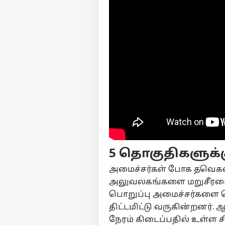
பர்ச
மு
5 தொகுதிகளுக்க
Hello Guest
அமைச்சர்கள் போக தவெகவில
அர
அலுவலகங்களை மறுசீரமைக
எங்களிடம்
விளம்பரம் செய்ய
பொறுப்பு அமைச்சர்களை க
சுயவிவரம்
திட்டமிட்டு வருகின்றனர்
நேரம் கிடைப்பதில் உள்ள ச
வேலைவாய்ப்புகள்