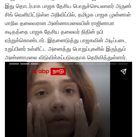
இது தொடர்பாக பாஜக தேசிய பொதுச்செயலாளர் அருண்
சிங் வெளியிட்டுள்ள அறிவிப்பில், தமிழக பாஜக முன்னாள்
மாநில தலைவரான அண்ணாமலையின் ராஜினாமா
கடிதத்தை பாஜக தேசிய தலைவர் நிதின் நபி
ஏற்றுக்கொண்டார். இதனைடுத்து பாஜகவின் அடிப்படை
உறுப்பினர் உள்ளிட்ட அனைத்து பொறுப்புகளில் இருந்தும்
அண்ணாமலை விடுவிக்கப்படுவதாக தெரிவித்துள்ளார்.