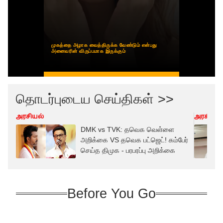
தொடர்புடைய செய்திகள் >>
அரசியல்
அரசியல்
DMK vs TVK: தவெக வெள்ளை
அறிக்கை VS தவெக பட்ஜெட்! கம்பேர்
செய்த திமுக - பரபரப்பு அறிக்கை
Before You Go