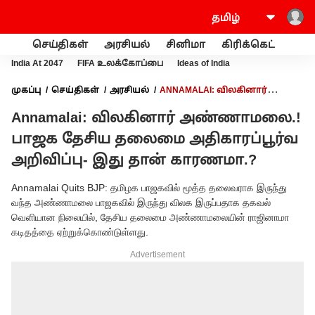
செய்திகள்
அரசியல்
சினிமா
கிரிக்கெட்
வணி
India At 2047
FIFA உலக்கோப்பை
Ideas of India
முகப்பு
செய்திகள்
அரசியல்
ANNAMALAI: விலகினார்
அண்ணாமலை.! பாஜக தேசிய தலைமை அதிகாரப்பூர்வ
Annamalai: விலகினார் அண்ணாமலை.!
அறிவிப்பு- இது தான் காரணமா.?
பாஜக தேசிய தலைமை அதிகாரப்பூர்வ
அறிவிப்பு- இது தான் காரணமா.?
Annamalai Quits BJP: தமிழக பாஜகவில் மூத்த தலைவராக இருந்து
வந்த அண்ணாமலை பாஜகவில் இருந்து விலக இருப்பதாக தகவல்
வெளியான நிலையில், தேசிய தலைமை அண்ணாமலையின் ராஜினாமா
கடிதத்தை ஏற்றுக்கொண்டுள்ளது.
Advertisement