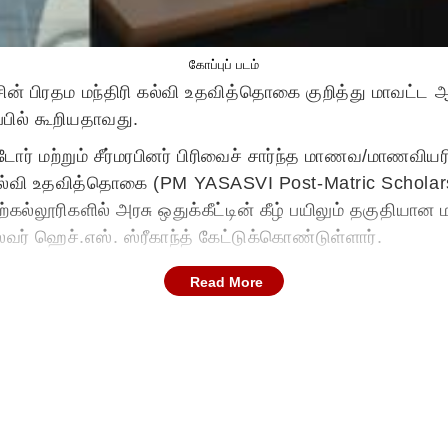
கோப்புப் படம்
 பிரதம மந்திரி கல்வி உதவித்தொகை குறித்து மாவட்ட ஆட்ச
்பில் கூறியதாவது.
்பட்டோர் மற்றும் சீர்மரபினர் பிரிவைச் சார்ந்த மாணவ/மாணவ
ப்பு கல்வி உதவித்தொகை (PM YASASVI Post-Matric Scholar
ிற்கல்லூரிகளில் அரசு ஒதுக்கீட்டின் கீழ் பயிலும் தகு
ர் ஹெச்.எஸ். ஸ்ரீகாந்த் கேட்டுக்கொண்டுள்ளார்.
Read More