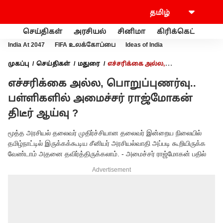
செய்திகள்
அரசியல்
சினிமா
கிரிக்கெட்
வணி
India At 2047
FIFA உலக்கோப்பை
Ideas of India
முகப்பு
செய்திகள்
மதுரை
எச்சரிக்கை அல்ல,
பொறுப்புணர்வு.. பள்ளிகளில் அமைச்சர் ராஜ்மோகன் திடீர் ஆய்வு
எச்சரிக்கை அல்ல, பொறுப்புணர்வு..
?
பள்ளிகளில் அமைச்சர் ராஜ்மோகன்
திடீர் ஆய்வு ?
மூத்த அரசியல் தலைவர் முதிர்ச்சியான தலைவர் இன்றைய நிலையில்
தமிழ்நாட்டில் இருக்கக்கூடிய சீனியர் அரசியல்வாதி அப்படி கூறியிருக்க
வேண்டாம் அதனை தவிர்த்திருக்கலாம். - அமைச்சர் ராஜ்மோகன் பதில்
Advertisement