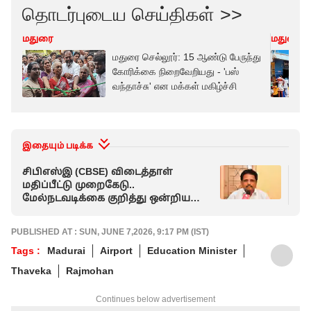
தொடர்புடைய செய்திகள் >>
மதுரை
மதுரை
மதுரை செல்லூர்: 15 ஆண்டு பேருந்து
கோரிக்கை நிறைவேறியது - 'பஸ்
வந்தாச்சு' என மக்கள் மகிழ்ச்சி
இதையும் படிக்க
சிபிஎஸ்இ (CBSE) விடைத்தாள்
நல
மதிப்பீட்டு முறைகேடு..
Mo
மேல்நடவடிக்கை குறித்து ஒன்றிய
வி
அமைச்சகம் பதில் - மதுரை எம்.பி !
PUBLISHED AT : SUN, JUNE 7,2026, 9:17 PM (IST)
Tags :
Madurai
Airport
Education Minister
Thaveka
Rajmohan
Continues below advertisement