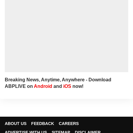
Breaking News, Anytime, Anywhere - Download
ABPLIVE on
Android
and
iOS
now!
ABOUT US
FEEDBACK
CAREERS
ADVERTISE WITH US
SITEMAP
DISCLAIMER