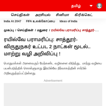
செய்திகள்
அரசியல்
சினிமா
கிரிக்கெட்
வணி
India At 2047
FIFA உலக்கோப்பை
Ideas of India
முகப்பு
செய்திகள்
மதுரை
ரயில்வே பராமரிப்பு: சாத்தூர்-
விருதுநகர் உட்பட 2 நாட்கள் மூடல்.. மாற்று வழி அறிவிப்பு !
ரயில்வே பராமரிப்பு: சாத்தூர்-
விருதுநகர் உட்பட 2 நாட்கள் மூடல்..
மாற்று வழி அறிவிப்பு !
பொதுமக்கள் அனைவரும் மேற்கண்ட வழிகளை விடுத்து, மாற்று வழியை
பயன்படுத்திக் கொள்ளுமாறு இரயில்வே நிர்வாகத்தின் சார்பில்
அறிவுறுத்தப்பட்டுள்ளது.
Advertisement