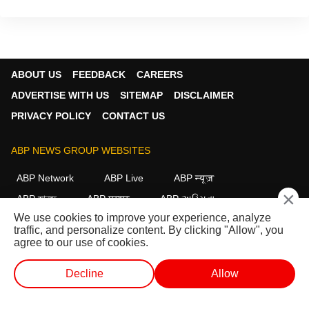
ABOUT US
FEEDBACK
CAREERS
ADVERTISE WITH US
SITEMAP
DISCLAIMER
PRIVACY POLICY
CONTACT US
ABP NEWS GROUP WEBSITES
ABP Network
ABP Live
ABP न्यूज़
×
ABP আনন্দ
ABP माझा
ABP અસ્મિતા
We use cookies to improve your experience, analyze
ABP Ganga
ABP ਸਾਂਝਾ
ABP நாடு
ABP దేశం
traffic, and personalize content. By clicking "Allow", you
agree to our use of cookies.
FOLLOW US
Decline
Allow
வெப் ஸ்டோரீஸ்
வெப் ஸ்டோரீஸ்
ஷார்ட் வீடியோ
வீடியோக்கள்
This website follows the
DNPA Code of Ethics.
Copyright@2026.