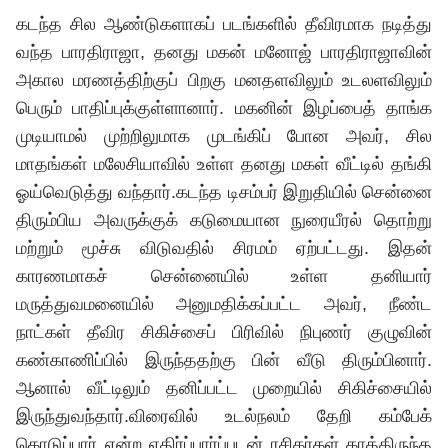
கடந்த சில ஆண்டுகளாகப் படங்களில் தீவிரமாக நடித்து
வந்த பாரதிராஜா, தனது மகன் மனோஜ் பாரதிராஜாவின்
அகால மரணத்திற்குப் பிறகு மனதளவிலும் உடலளவிலும்
பெரும் பாதிப்புக்குள்ளானார். மகனின் இழப்பைத் தாங்க
முடியாமல் முற்றிலுமாக முடங்கிப் போன அவர், சில
மாதங்கள் மலேசியாவில் உள்ள தனது மகள் வீட்டில் தங்கி
ஓய்வெடுத்து வந்தார்.கடந்த டிசம்பர் இறுதியில் சென்னை
திரும்பிய அவருக்குக் கடுமையான நுரையீரல் தொற்று
மற்றும் மூச்சு விடுவதில் சிரமம் ஏற்பட்டது. இதன்
காரணமாகச் சென்னையில் உள்ள தனியார்
மருத்துவமனையில் அனுமதிக்கப்பட்ட அவர், நீண்ட
நாட்கள் தீவிர சிகிச்சைப் பிரிவில் நிபுணர் குழுவின்
கண்காணிப்பில் இருந்ததற்கு பின் வீடு திரும்பினார்.
ஆனால் வீட்டிலும் தனிப்பட்ட முறையில் சிகிச்சையில்
இருந்துவந்தார்.விரைவில் உடல்நலம் தேறி கம்பேக்
கொடுப்பார் என்ற எதிர்ப்பார்ப்புடன் ரசிகர்கள் காத்திருந்த