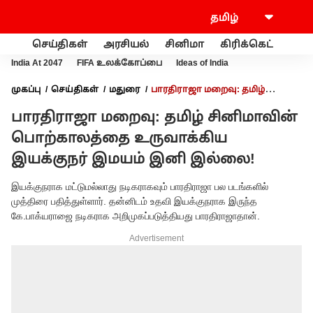
செய்திகள்
அரசியல்
சினிமா
கிரிக்கெட்
வணி
India At 2047
FIFA உலக்கோப்பை
Ideas of India
முகப்பு
செய்திகள்
மதுரை
பாரதிராஜா மறைவு: தமிழ்
சினிமாவின் பொற்காலத்தை உருவாக்கிய இயக்குநர் இமயம்
பாரதிராஜா மறைவு: தமிழ் சினிமாவின்
இனி இல்லை!
பொற்காலத்தை உருவாக்கிய
இயக்குநர் இமயம் இனி இல்லை!
இயக்குநராக மட்டுமல்லாது நடிகராகவும் பாரதிராஜா பல படங்களில்
முத்திரை பதித்துள்ளார். தன்னிடம் உதவி இயக்குநராக இருந்த
கே.பாக்யராஜை நடிகராக அறிமுகப்படுத்தியது பாரதிராஜாதான்.
Advertisement