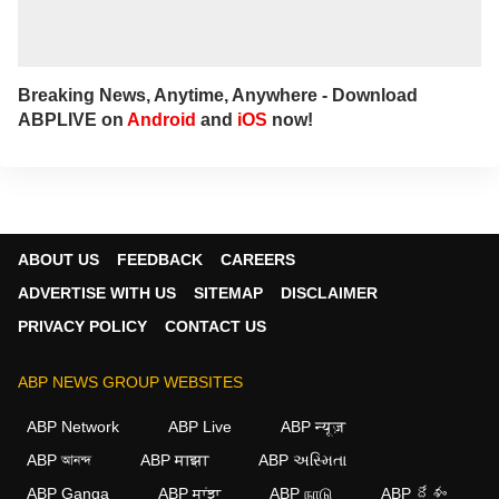
Breaking News, Anytime, Anywhere - Download
ABPLIVE on
Android
and
iOS
now!
ABOUT US
FEEDBACK
CAREERS
ADVERTISE WITH US
SITEMAP
DISCLAIMER
PRIVACY POLICY
CONTACT US
ABP NEWS GROUP WEBSITES
ABP Network
ABP Live
ABP न्यूज़
ABP আনন্দ
ABP माझा
ABP અસ્મિતા
ABP Ganga
ABP ਸਾਂਝਾ
ABP நாடு
ABP దేశం